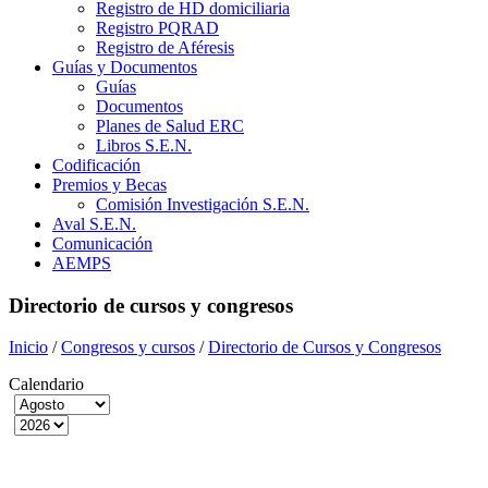
Registro de HD domiciliaria
Registro PQRAD
Registro de Aféresis
Guías y Documentos
Guías
Documentos
Planes de Salud ERC
Libros S.E.N.
Codificación
Premios y Becas
Comisión Investigación S.E.N.
Aval S.E.N.
Comunicación
AEMPS
Directorio de cursos y congresos
Inicio
/
Congresos y cursos
/
Directorio de Cursos y Congresos
Calendario