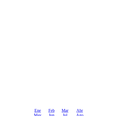
Ene
Feb
Mar
Abr
May
Jun
Jul
Ago