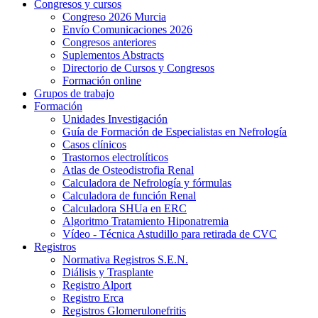
Congresos y cursos
Congreso 2026 Murcia
Envío Comunicaciones 2026
Congresos anteriores
Suplementos Abstracts
Directorio de Cursos y Congresos
Formación online
Grupos de trabajo
Formación
Unidades Investigación
Guía de Formación de Especialistas en Nefrología
Casos clínicos
Trastornos electrolíticos
Atlas de Osteodistrofia Renal
Calculadora de Nefrología y fórmulas
Calculadora de función Renal
Calculadora SHUa en ERC
Algoritmo Tratamiento Hiponatremia
Vídeo - Técnica Astudillo para retirada de CVC
Registros
Normativa Registros S.E.N.
Diálisis y Trasplante
Registro Alport
Registro Erca
Registros Glomerulonefritis