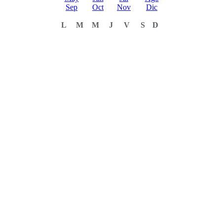
Sep
Oct
Nov
Dic
L
M
M
J
V
S
D