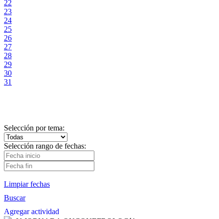
22
23
24
25
26
27
28
29
30
31
Selección por tema:
Selección rango de fechas:
Limpiar fechas
Buscar
Agregar actividad