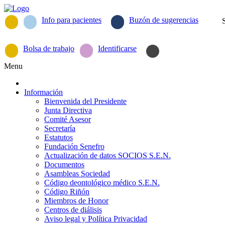
Info para pacientes
Buzón de sugerencias
Bolsa de trabajo
Identificarse
Menu
Información
Bienvenida del Presidente
Junta Directiva
Comité Asesor
Secretaría
Estatutos
Fundación Senefro
Actualización de datos SOCIOS S.E.N.
Documentos
Asambleas Sociedad
Código deontológico médico S.E.N.
Código Riñón
Miembros de Honor
Centros de diálisis
Aviso legal y Política Privacidad