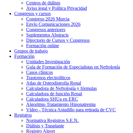
Centros de diálisis
Aviso legal y Política Privacidad
Congresos y cursos
Congreso 2026 Murcia
Envío Comunicaciones 2026
Congresos anteriores
Suplementos Abstracts
Directorio de Cursos y Congresos
Formación online
Grupos de trabajo
Formación
Unidades Investigación
Guía de Formación de Especialistas en Nefrología
Casos clínicos
Trastornos electrolíticos
Atlas de Osteodistrofia Renal
Calculadora de Nefrología y fórmulas
Calculadora de función Renal
Calculadora SHUa en ERC
Algoritmo Tratamiento Hiponatremia
Vídeo - Técnica Astudillo para retirada de CVC
Registros
Normativa Registros S.E.N.
Diálisis y Trasplante
Registro Alport