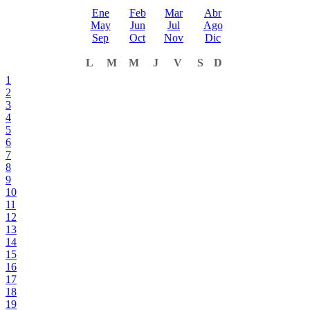
Ene
Feb
Mar
Abr
May
Jun
Jul
Ago
Sep
Oct
Nov
Dic
L
M
M
J
V
S
D
1
2
3
4
5
6
7
8
9
10
11
12
13
14
15
16
17
18
19