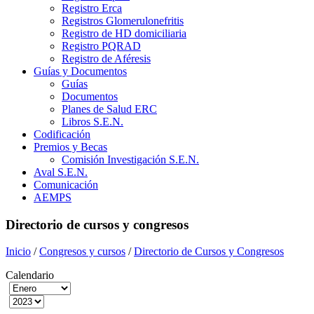
Registro Erca
Registros Glomerulonefritis
Registro de HD domiciliaria
Registro PQRAD
Registro de Aféresis
Guías y Documentos
Guías
Documentos
Planes de Salud ERC
Libros S.E.N.
Codificación
Premios y Becas
Comisión Investigación S.E.N.
Aval S.E.N.
Comunicación
AEMPS
Directorio de cursos y congresos
Inicio
/
Congresos y cursos
/
Directorio de Cursos y Congresos
Calendario