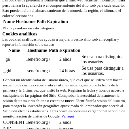
Las cookies de preferencia permiten que el sitio web recuerde información para
personalizar la apariencia o el comportamiento del sitio web para cada usuario.
Esto puede incluir el almacenamiento de la moneda, la región, el idioma o el
color seleccionados.
Name
Hostname
Path
Expiration
No hay cookies en esta categoría.
Cookies analíticas
Las cookies analíticas nos ayudan a mejorar nuestro sitio web al recopilar y
reportar información sobre su uso
Name
Hostname
Path
Expiration
Se usa para distinguir a
_ga
.senefro.org
/
2 años
los usuarios.
Se usa para distinguir a
_gid
.senefro.org
/
24 horas
los usuarios.
Generar un identificador de usuario único, que es el que se utiliza para hacer
recuento de cuántas veces visita el sitio un usuario, así como la fecha de la
primera y la última vez que visitó la web. Registrar la fecha y hora de acceso a
cualquiera de las páginas del Sitio. Comprobar la necesidad de mantener la
sesión de un usuario abierta o crear una nueva. Identificar la sesión del usuario,
para recoger la ubicación geográfica aproximada del ordenador que accede al
Sitio con efectos estadísticos. Otras posibles cookies a cargar por el servicio de
monitorización de visitas de Google.
Ver aquí
CONSENT
.senefro.org
/
2 años
NID
.senefro.org
/
6 meses