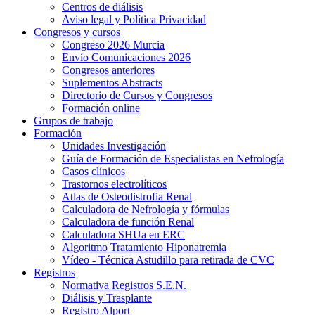
Centros de diálisis
Aviso legal y Política Privacidad
Congresos y cursos
Congreso 2026 Murcia
Envío Comunicaciones 2026
Congresos anteriores
Suplementos Abstracts
Directorio de Cursos y Congresos
Formación online
Grupos de trabajo
Formación
Unidades Investigación
Guía de Formación de Especialistas en Nefrología
Casos clínicos
Trastornos electrolíticos
Atlas de Osteodistrofia Renal
Calculadora de Nefrología y fórmulas
Calculadora de función Renal
Calculadora SHUa en ERC
Algoritmo Tratamiento Hiponatremia
Vídeo - Técnica Astudillo para retirada de CVC
Registros
Normativa Registros S.E.N.
Diálisis y Trasplante
Registro Alport