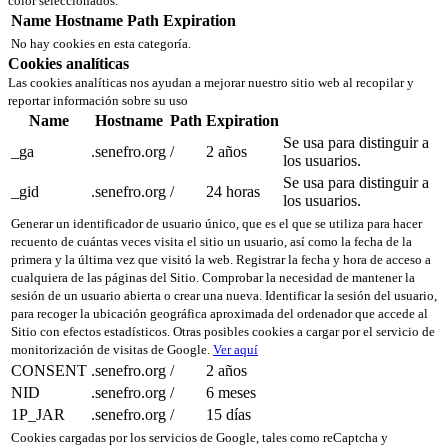
color seleccionados.
Name
Hostname
Path
Expiration
No hay cookies en esta categoría.
Cookies analíticas
Las cookies analíticas nos ayudan a mejorar nuestro sitio web al recopilar y
reportar información sobre su uso
Name
Hostname
Path
Expiration
Se usa para distinguir a
_ga
.senefro.org
/
2 años
los usuarios.
Se usa para distinguir a
_gid
.senefro.org
/
24 horas
los usuarios.
Generar un identificador de usuario único, que es el que se utiliza para hacer
recuento de cuántas veces visita el sitio un usuario, así como la fecha de la
primera y la última vez que visitó la web. Registrar la fecha y hora de acceso a
cualquiera de las páginas del Sitio. Comprobar la necesidad de mantener la
sesión de un usuario abierta o crear una nueva. Identificar la sesión del usuario,
para recoger la ubicación geográfica aproximada del ordenador que accede al
Sitio con efectos estadísticos. Otras posibles cookies a cargar por el servicio de
monitorización de visitas de Google.
Ver aquí
CONSENT
.senefro.org
/
2 años
NID
.senefro.org
/
6 meses
1P_JAR
.senefro.org
/
15 días
Cookies cargadas por los servicios de Google, tales como reCaptcha y