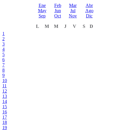
Ene
Feb
Mar
Abr
May
Jun
Jul
Ago
Sep
Oct
Nov
Dic
L
M
M
J
V
S
D
1
2
3
4
5
6
7
8
9
10
11
12
13
14
15
16
17
18
19