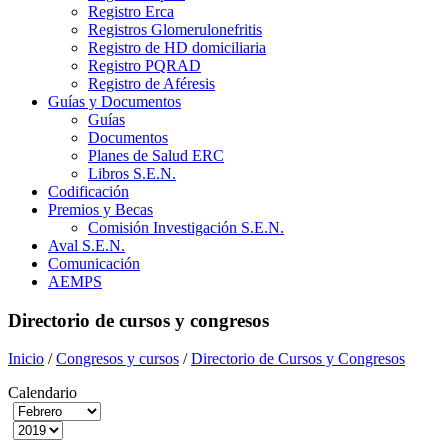
Registro Erca
Registros Glomerulonefritis
Registro de HD domiciliaria
Registro PQRAD
Registro de Aféresis
Guías y Documentos
Guías
Documentos
Planes de Salud ERC
Libros S.E.N.
Codificación
Premios y Becas
Comisión Investigación S.E.N.
Aval S.E.N.
Comunicación
AEMPS
Directorio de cursos y congresos
Inicio
/
Congresos y cursos
/
Directorio de Cursos y Congresos
Calendario