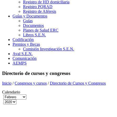
Registro de HD domiciliaria
Registro PQRAD
Registro de Aféresis
Guías y Documentos
Guías
Documentos
Planes de Salud ERC
Libros S.E.N.
Codificación
Premios y Becas
Comisión Investigación S.E.N.
Aval S.E.N.
Comunicación
AEMPS
Directorio de cursos y congresos
Inicio
/
Congresos y cursos
/
Directorio de Cursos y Congresos
Calendario