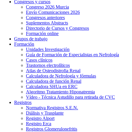
Congresos y cursos
Congreso 2026 Murcia
Envío Comunicaciones 2026
Congresos anteriores
Suplementos Abstracts
Directorio de Cursos y Congresos
Formación online
Grupos de trabajo
Formación
Unidades Investigación
Guía de Formación de Especialistas en Nefrología
Casos clínicos
Trastornos electrolíticos
Atlas de Osteodistrofia Renal
Calculadora de Nefrología y fórmulas
Calculadora de función Renal
Calculadora SHUa en ERC
Algoritmo Tratamiento Hiponatremia
Vídeo - Técnica Astudillo para retirada de CVC
Registros
Normativa Registros S.E.N.
Diálisis y Trasplante
Registro Alport
Registro Erca
Registros Glomerulonefritis