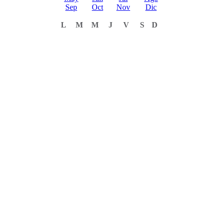
Sep
Oct
Nov
Dic
L
M
M
J
V
S
D