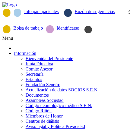
Info para pacientes
Buzón de sugerencias
Bolsa de trabajo
Identificarse
Menu
Información
Bienvenida del Presidente
Junta Directiva
Comité Asesor
Secretaría
Estatutos
Fundación Senefro
Actualización de datos SOCIOS S.E.N.
Documentos
Asambleas Sociedad
Código deontológico médico S.E.N.
Código Riñón
Miembros de Honor
Centros de diálisis
Aviso legal y Política Privacidad