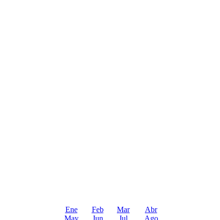
Ene
Feb
Mar
Abr
May
Jun
Jul
Ago