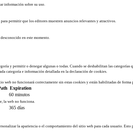
tar información sobre su uso.
b para permitir que los editores muestren anuncios relevantes y atractivos.
er desconocido en este momento.
tegoría y permitir o denegar algunas o todas. Cuando se deshabilitan las categorías 
ada categoría e información detallada en la declaración de cookies.
tio web no funcionará correctamente sin estas cookies y están habilitadas de forma 
Path
Expiration
60 minutos
ie, la web no funciona.
365 días
rsonalizar la apariencia o el comportamiento del sitio web para cada usuario. Esto 