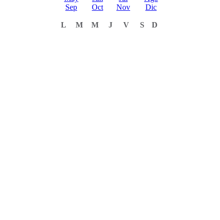
Sep
Oct
Nov
Dic
L
M
M
J
V
S
D