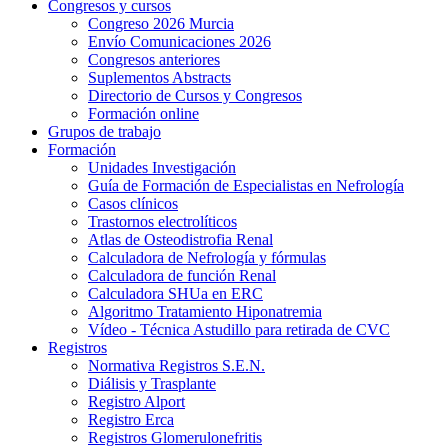
Congresos y cursos
Congreso 2026 Murcia
Envío Comunicaciones 2026
Congresos anteriores
Suplementos Abstracts
Directorio de Cursos y Congresos
Formación online
Grupos de trabajo
Formación
Unidades Investigación
Guía de Formación de Especialistas en Nefrología
Casos clínicos
Trastornos electrolíticos
Atlas de Osteodistrofia Renal
Calculadora de Nefrología y fórmulas
Calculadora de función Renal
Calculadora SHUa en ERC
Algoritmo Tratamiento Hiponatremia
Vídeo - Técnica Astudillo para retirada de CVC
Registros
Normativa Registros S.E.N.
Diálisis y Trasplante
Registro Alport
Registro Erca
Registros Glomerulonefritis