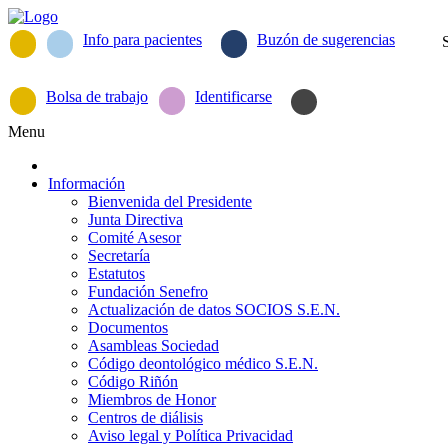
Info para pacientes
Buzón de sugerencias
Bolsa de trabajo
Identificarse
Menu
Información
Bienvenida del Presidente
Junta Directiva
Comité Asesor
Secretaría
Estatutos
Fundación Senefro
Actualización de datos SOCIOS S.E.N.
Documentos
Asambleas Sociedad
Código deontológico médico S.E.N.
Código Riñón
Miembros de Honor
Centros de diálisis
Aviso legal y Política Privacidad