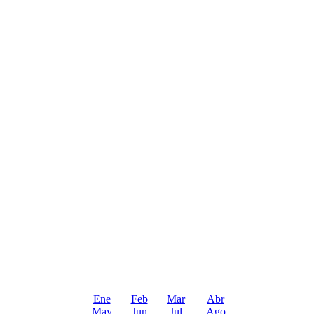
Ene
Feb
Mar
Abr
May
Jun
Jul
Ago