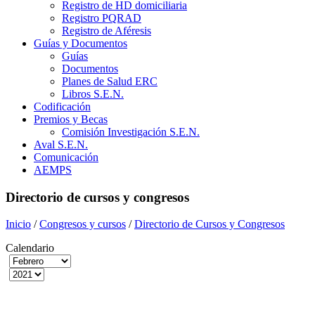
Registro de HD domiciliaria
Registro PQRAD
Registro de Aféresis
Guías y Documentos
Guías
Documentos
Planes de Salud ERC
Libros S.E.N.
Codificación
Premios y Becas
Comisión Investigación S.E.N.
Aval S.E.N.
Comunicación
AEMPS
Directorio de cursos y congresos
Inicio
/
Congresos y cursos
/
Directorio de Cursos y Congresos
Calendario