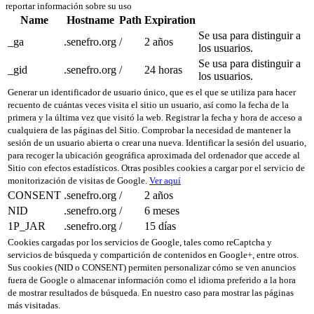
reportar información sobre su uso
Name
Hostname
Path
Expiration
Se usa para distinguir a
_ga
.senefro.org
/
2 años
los usuarios.
Se usa para distinguir a
_gid
.senefro.org
/
24 horas
los usuarios.
Generar un identificador de usuario único, que es el que se utiliza para hacer
recuento de cuántas veces visita el sitio un usuario, así como la fecha de la
primera y la última vez que visitó la web. Registrar la fecha y hora de acceso a
cualquiera de las páginas del Sitio. Comprobar la necesidad de mantener la
sesión de un usuario abierta o crear una nueva. Identificar la sesión del usuario,
para recoger la ubicación geográfica aproximada del ordenador que accede al
Sitio con efectos estadísticos. Otras posibles cookies a cargar por el servicio de
monitorización de visitas de Google.
Ver aquí
CONSENT
.senefro.org
/
2 años
NID
.senefro.org
/
6 meses
1P_JAR
.senefro.org
/
15 días
Cookies cargadas por los servicios de Google, tales como reCaptcha y
servicios de búsqueda y compartición de contenidos en Google+, entre otros.
Sus cookies (NID o CONSENT) permiten personalizar cómo se ven anuncios
fuera de Google o almacenar información como el idioma preferido a la hora
de mostrar resultados de búsqueda. En nuestro caso para mostrar las páginas
más visitadas.