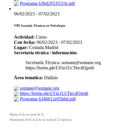
Programa 63bd2933551fe.pdf
06/02/2023 - 07/02/2023
VIII Jornada Técnicas en Nefrologia
Actividad:
Curso
Con fecha:
06/02/2023 - 07/02/2023
Lugar:
Coslada.Madrid
Secretaria técnica / información:
Secretaría Técnica: somane@somane.org
https://forms.gle/LYiu1UcTiecdQpsi6
Área temática:
Diálisis
somane@somane.org
https://forms.gle/LYiu1UcTiecdQpsi6
Programa 6346612e05b6d.pdf
.
Página
1
de un total de
1
Mostrando del
1
al
2
de un total de
2
registros.