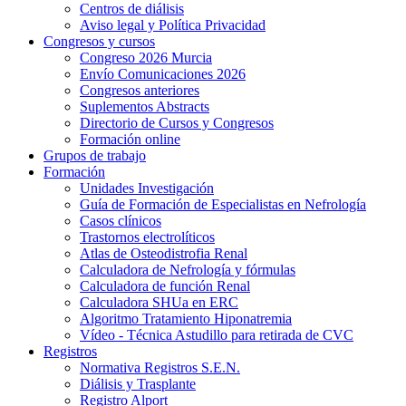
Centros de diálisis
Aviso legal y Política Privacidad
Congresos y cursos
Congreso 2026 Murcia
Envío Comunicaciones 2026
Congresos anteriores
Suplementos Abstracts
Directorio de Cursos y Congresos
Formación online
Grupos de trabajo
Formación
Unidades Investigación
Guía de Formación de Especialistas en Nefrología
Casos clínicos
Trastornos electrolíticos
Atlas de Osteodistrofia Renal
Calculadora de Nefrología y fórmulas
Calculadora de función Renal
Calculadora SHUa en ERC
Algoritmo Tratamiento Hiponatremia
Vídeo - Técnica Astudillo para retirada de CVC
Registros
Normativa Registros S.E.N.
Diálisis y Trasplante
Registro Alport