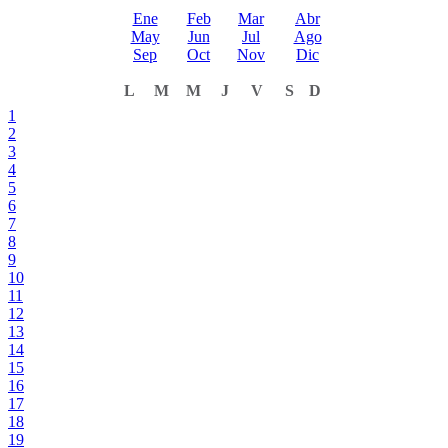
Ene
Feb
Mar
Abr
May
Jun
Jul
Ago
Sep
Oct
Nov
Dic
L
M
M
J
V
S
D
1
2
3
4
5
6
7
8
9
10
11
12
13
14
15
16
17
18
19