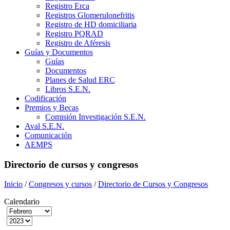
Registro Erca
Registros Glomerulonefritis
Registro de HD domiciliaria
Registro PQRAD
Registro de Aféresis
Guías y Documentos
Guías
Documentos
Planes de Salud ERC
Libros S.E.N.
Codificación
Premios y Becas
Comisión Investigación S.E.N.
Aval S.E.N.
Comunicación
AEMPS
Directorio de cursos y congresos
Inicio
/
Congresos y cursos
/
Directorio de Cursos y Congresos
Calendario