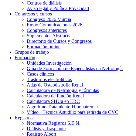
Centros de diálisis
Aviso legal y Política Privacidad
Congresos y cursos
Congreso 2026 Murcia
Envío Comunicaciones 2026
Congresos anteriores
Suplementos Abstracts
Directorio de Cursos y Congresos
Formación online
Grupos de trabajo
Formación
Unidades Investigación
Guía de Formación de Especialistas en Nefrología
Casos clínicos
Trastornos electrolíticos
Atlas de Osteodistrofia Renal
Calculadora de Nefrología y fórmulas
Calculadora de función Renal
Calculadora SHUa en ERC
Algoritmo Tratamiento Hiponatremia
Vídeo - Técnica Astudillo para retirada de CVC
Registros
Normativa Registros S.E.N.
Diálisis y Trasplante
Registro Alport