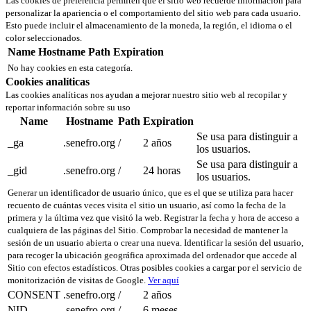
Las cookies de preferencia permiten que el sitio web recuerde información para
personalizar la apariencia o el comportamiento del sitio web para cada usuario.
Esto puede incluir el almacenamiento de la moneda, la región, el idioma o el
color seleccionados.
Name
Hostname
Path
Expiration
No hay cookies en esta categoría.
Cookies analíticas
Las cookies analíticas nos ayudan a mejorar nuestro sitio web al recopilar y
reportar información sobre su uso
Name
Hostname
Path
Expiration
Se usa para distinguir a
_ga
.senefro.org
/
2 años
los usuarios.
Se usa para distinguir a
_gid
.senefro.org
/
24 horas
los usuarios.
Generar un identificador de usuario único, que es el que se utiliza para hacer
recuento de cuántas veces visita el sitio un usuario, así como la fecha de la
primera y la última vez que visitó la web. Registrar la fecha y hora de acceso a
cualquiera de las páginas del Sitio. Comprobar la necesidad de mantener la
sesión de un usuario abierta o crear una nueva. Identificar la sesión del usuario,
para recoger la ubicación geográfica aproximada del ordenador que accede al
Sitio con efectos estadísticos. Otras posibles cookies a cargar por el servicio de
monitorización de visitas de Google.
Ver aquí
CONSENT
.senefro.org
/
2 años
NID
.senefro.org
/
6 meses