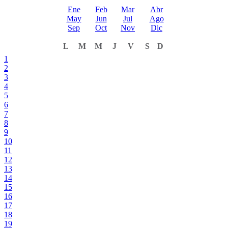
Ene
Feb
Mar
Abr
May
Jun
Jul
Ago
Sep
Oct
Nov
Dic
L
M
M
J
V
S
D
1
2
3
4
5
6
7
8
9
10
11
12
13
14
15
16
17
18
19