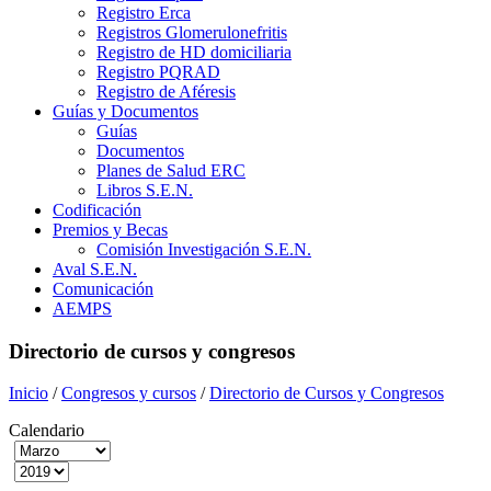
Registro Erca
Registros Glomerulonefritis
Registro de HD domiciliaria
Registro PQRAD
Registro de Aféresis
Guías y Documentos
Guías
Documentos
Planes de Salud ERC
Libros S.E.N.
Codificación
Premios y Becas
Comisión Investigación S.E.N.
Aval S.E.N.
Comunicación
AEMPS
Directorio de cursos y congresos
Inicio
/
Congresos y cursos
/
Directorio de Cursos y Congresos
Calendario