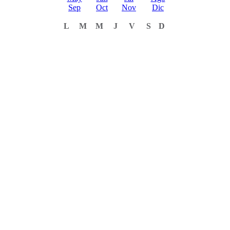
Sep
Oct
Nov
Dic
L
M
M
J
V
S
D