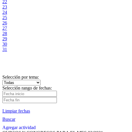
22
23
24
25
26
27
28
29
30
31
Selección por tema:
Selección rango de fechas:
Limpiar fechas
Buscar
Agregar actividad