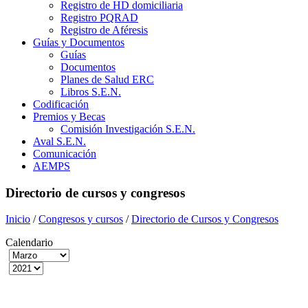
Registro de HD domiciliaria
Registro PQRAD
Registro de Aféresis
Guías y Documentos
Guías
Documentos
Planes de Salud ERC
Libros S.E.N.
Codificación
Premios y Becas
Comisión Investigación S.E.N.
Aval S.E.N.
Comunicación
AEMPS
Directorio de cursos y congresos
Inicio
/
Congresos y cursos
/
Directorio de Cursos y Congresos
Calendario