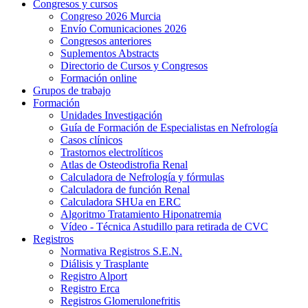
Congresos y cursos
Congreso 2026 Murcia
Envío Comunicaciones 2026
Congresos anteriores
Suplementos Abstracts
Directorio de Cursos y Congresos
Formación online
Grupos de trabajo
Formación
Unidades Investigación
Guía de Formación de Especialistas en Nefrología
Casos clínicos
Trastornos electrolíticos
Atlas de Osteodistrofia Renal
Calculadora de Nefrología y fórmulas
Calculadora de función Renal
Calculadora SHUa en ERC
Algoritmo Tratamiento Hiponatremia
Vídeo - Técnica Astudillo para retirada de CVC
Registros
Normativa Registros S.E.N.
Diálisis y Trasplante
Registro Alport
Registro Erca
Registros Glomerulonefritis