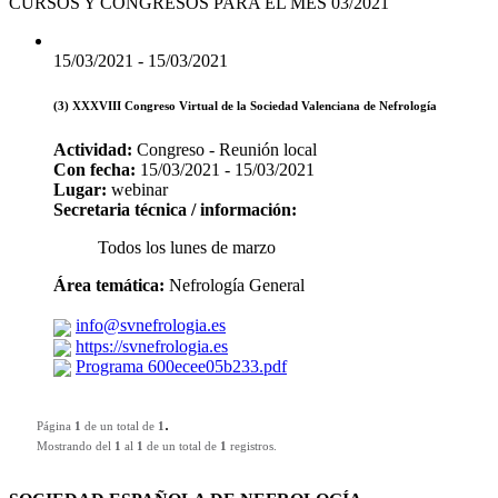
CURSOS Y CONGRESOS PARA EL MES 03/2021
15/03/2021 - 15/03/2021
(3) XXXVIII Congreso Virtual de la Sociedad Valenciana de Nefrología
Actividad:
Congreso - Reunión local
Con fecha:
15/03/2021 - 15/03/2021
Lugar:
webinar
Secretaria técnica / información:
Todos los lunes de marzo
Área temática:
Nefrología General
info@svnefrologia.es
https://svnefrologia.es
Programa 600ecee05b233.pdf
.
Página
1
de un total de
1
Mostrando del
1
al
1
de un total de
1
registros.