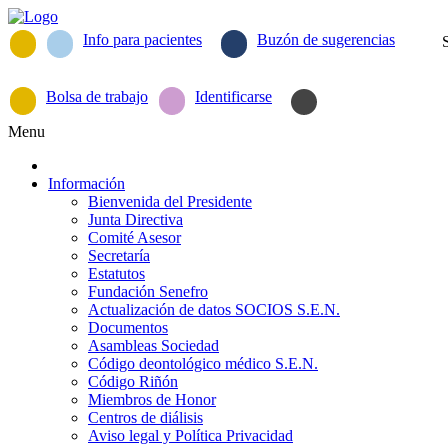
Info para pacientes
Buzón de sugerencias
Bolsa de trabajo
Identificarse
Menu
Información
Bienvenida del Presidente
Junta Directiva
Comité Asesor
Secretaría
Estatutos
Fundación Senefro
Actualización de datos SOCIOS S.E.N.
Documentos
Asambleas Sociedad
Código deontológico médico S.E.N.
Código Riñón
Miembros de Honor
Centros de diálisis
Aviso legal y Política Privacidad