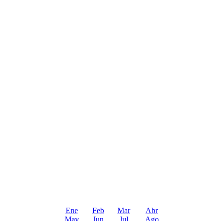
Ene
Feb
Mar
Abr
May
Jun
Jul
Ago