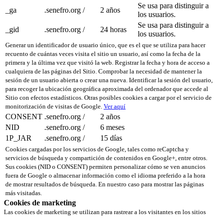
Se usa para distinguir a
_ga
.senefro.org
/
2 años
los usuarios.
Se usa para distinguir a
_gid
.senefro.org
/
24 horas
los usuarios.
Generar un identificador de usuario único, que es el que se utiliza para hacer
recuento de cuántas veces visita el sitio un usuario, así como la fecha de la
primera y la última vez que visitó la web. Registrar la fecha y hora de acceso a
cualquiera de las páginas del Sitio. Comprobar la necesidad de mantener la
sesión de un usuario abierta o crear una nueva. Identificar la sesión del usuario,
para recoger la ubicación geográfica aproximada del ordenador que accede al
Sitio con efectos estadísticos. Otras posibles cookies a cargar por el servicio de
monitorización de visitas de Google.
Ver aquí
CONSENT
.senefro.org
/
2 años
NID
.senefro.org
/
6 meses
1P_JAR
.senefro.org
/
15 días
Cookies cargadas por los servicios de Google, tales como reCaptcha y
servicios de búsqueda y compartición de contenidos en Google+, entre otros.
Sus cookies (NID o CONSENT) permiten personalizar cómo se ven anuncios
fuera de Google o almacenar información como el idioma preferido a la hora
de mostrar resultados de búsqueda. En nuestro caso para mostrar las páginas
más visitadas.
Cookies de marketing
Las cookies de marketing se utilizan para rastrear a los visitantes en los sitios