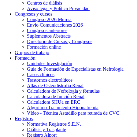
Centros de diálisis
Aviso legal y Política Privacidad
Congresos y cursos
Congreso 2026 Murcia
Envío Comunicaciones 2026
Congresos anteriores
Suplementos Abstracts
Directorio de Cursos y Congresos
Formación online
Grupos de trabajo
Formación
Unidades Investigación
Guía de Formación de Especialistas en Nefrología
Casos clínicos
Trastornos electrolíticos
Atlas de Osteodistrofia Renal
Calculadora de Nefrología y fórmulas
Calculadora de función Renal
Calculadora SHUa en ERC
Algoritmo Tratamiento Hiponatremia
Vídeo - Técnica Astudillo para retirada de CVC
Registros
Normativa Registros S.E.N.
Diálisis y Trasplante
Registro Alport