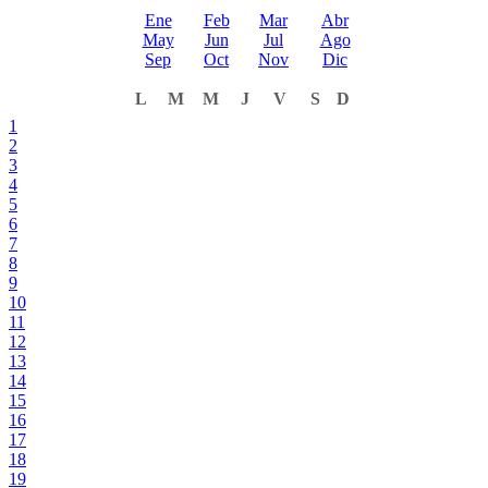
Ene
Feb
Mar
Abr
May
Jun
Jul
Ago
Sep
Oct
Nov
Dic
L
M
M
J
V
S
D
1
2
3
4
5
6
7
8
9
10
11
12
13
14
15
16
17
18
19