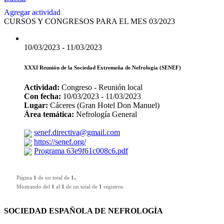
Agregar actividad
CURSOS Y CONGRESOS PARA EL MES 03/2023
10/03/2023 - 11/03/2023
XXXI Reunión de la Sociedad Extremeña de Nefrología (SENEF)
Actividad:
Congreso - Reunión local
Con fecha:
10/03/2023 - 11/03/2023
Lugar:
Cáceres (Gran Hotel Don Manuel)
Área temática:
Nefrología General
senef.directiva@gmail.com
https://senef.org/
Programa 63e9f61c008c6.pdf
.
Página
1
de un total de
1
Mostrando del
1
al
1
de un total de
1
registros.
SOCIEDAD ESPAÑOLA DE NEFROLOGÍA