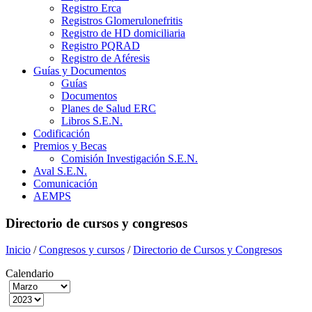
Registro Erca
Registros Glomerulonefritis
Registro de HD domiciliaria
Registro PQRAD
Registro de Aféresis
Guías y Documentos
Guías
Documentos
Planes de Salud ERC
Libros S.E.N.
Codificación
Premios y Becas
Comisión Investigación S.E.N.
Aval S.E.N.
Comunicación
AEMPS
Directorio de cursos y congresos
Inicio
/
Congresos y cursos
/
Directorio de Cursos y Congresos
Calendario