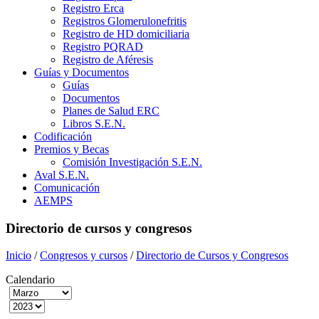
Registro Erca
Registros Glomerulonefritis
Registro de HD domiciliaria
Registro PQRAD
Registro de Aféresis
Guías y Documentos
Guías
Documentos
Planes de Salud ERC
Libros S.E.N.
Codificación
Premios y Becas
Comisión Investigación S.E.N.
Aval S.E.N.
Comunicación
AEMPS
Directorio de cursos y congresos
Inicio
/
Congresos y cursos
/
Directorio de Cursos y Congresos
Calendario