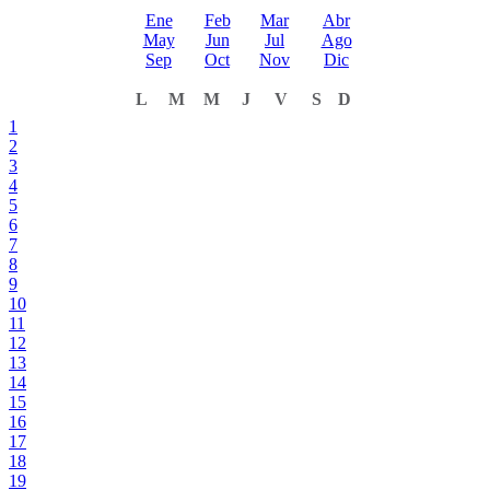
Ene
Feb
Mar
Abr
May
Jun
Jul
Ago
Sep
Oct
Nov
Dic
L
M
M
J
V
S
D
1
2
3
4
5
6
7
8
9
10
11
12
13
14
15
16
17
18
19