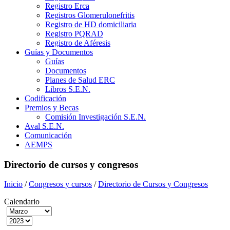
Registro Erca
Registros Glomerulonefritis
Registro de HD domiciliaria
Registro PQRAD
Registro de Aféresis
Guías y Documentos
Guías
Documentos
Planes de Salud ERC
Libros S.E.N.
Codificación
Premios y Becas
Comisión Investigación S.E.N.
Aval S.E.N.
Comunicación
AEMPS
Directorio de cursos y congresos
Inicio
/
Congresos y cursos
/
Directorio de Cursos y Congresos
Calendario