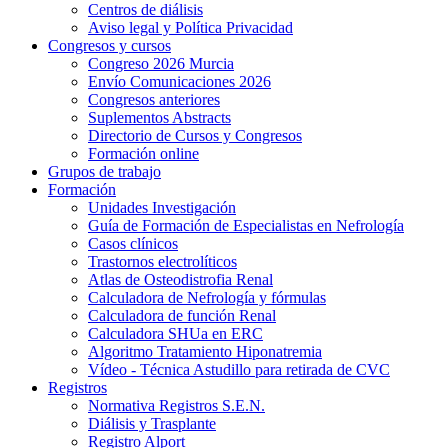
Centros de diálisis
Aviso legal y Política Privacidad
Congresos y cursos
Congreso 2026 Murcia
Envío Comunicaciones 2026
Congresos anteriores
Suplementos Abstracts
Directorio de Cursos y Congresos
Formación online
Grupos de trabajo
Formación
Unidades Investigación
Guía de Formación de Especialistas en Nefrología
Casos clínicos
Trastornos electrolíticos
Atlas de Osteodistrofia Renal
Calculadora de Nefrología y fórmulas
Calculadora de función Renal
Calculadora SHUa en ERC
Algoritmo Tratamiento Hiponatremia
Vídeo - Técnica Astudillo para retirada de CVC
Registros
Normativa Registros S.E.N.
Diálisis y Trasplante
Registro Alport