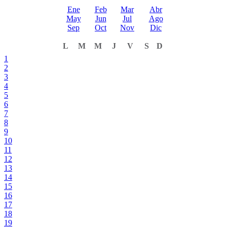
Ene
Feb
Mar
Abr
May
Jun
Jul
Ago
Sep
Oct
Nov
Dic
L
M
M
J
V
S
D
1
2
3
4
5
6
7
8
9
10
11
12
13
14
15
16
17
18
19