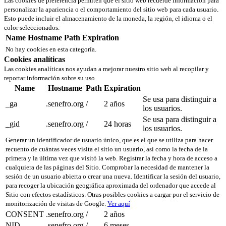
Las cookies de preferencia permiten que el sitio web recuerde información para
personalizar la apariencia o el comportamiento del sitio web para cada usuario.
Esto puede incluir el almacenamiento de la moneda, la región, el idioma o el
color seleccionados.
Name
Hostname
Path
Expiration
No hay cookies en esta categoría.
Cookies analíticas
Las cookies analíticas nos ayudan a mejorar nuestro sitio web al recopilar y
reportar información sobre su uso
Name
Hostname
Path
Expiration
Se usa para distinguir a
_ga
.senefro.org
/
2 años
los usuarios.
Se usa para distinguir a
_gid
.senefro.org
/
24 horas
los usuarios.
Generar un identificador de usuario único, que es el que se utiliza para hacer
recuento de cuántas veces visita el sitio un usuario, así como la fecha de la
primera y la última vez que visitó la web. Registrar la fecha y hora de acceso a
cualquiera de las páginas del Sitio. Comprobar la necesidad de mantener la
sesión de un usuario abierta o crear una nueva. Identificar la sesión del usuario,
para recoger la ubicación geográfica aproximada del ordenador que accede al
Sitio con efectos estadísticos. Otras posibles cookies a cargar por el servicio de
monitorización de visitas de Google.
Ver aquí
CONSENT
.senefro.org
/
2 años
NID
.senefro.org
/
6 meses