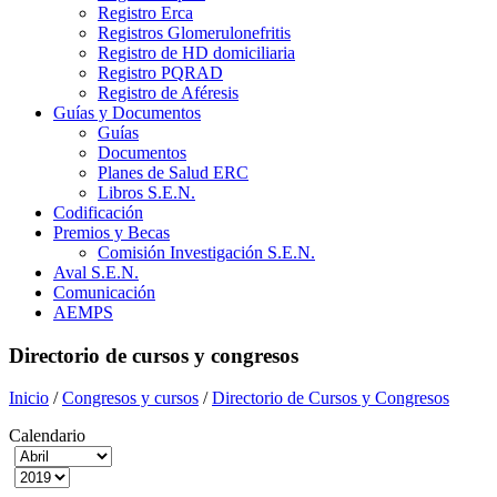
Registro Erca
Registros Glomerulonefritis
Registro de HD domiciliaria
Registro PQRAD
Registro de Aféresis
Guías y Documentos
Guías
Documentos
Planes de Salud ERC
Libros S.E.N.
Codificación
Premios y Becas
Comisión Investigación S.E.N.
Aval S.E.N.
Comunicación
AEMPS
Directorio de cursos y congresos
Inicio
/
Congresos y cursos
/
Directorio de Cursos y Congresos
Calendario