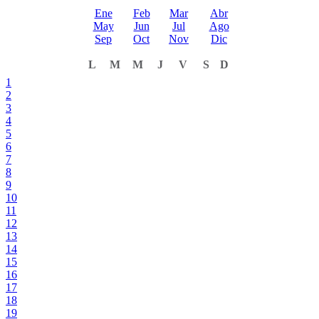
Ene
Feb
Mar
Abr
May
Jun
Jul
Ago
Sep
Oct
Nov
Dic
L
M
M
J
V
S
D
1
2
3
4
5
6
7
8
9
10
11
12
13
14
15
16
17
18
19