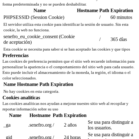
forma predeterminada y no se pueden deshabilitar.
Name
Hostname
Path
Expiration
PHPSESSID (Session Cookie)
/
60 minutos
El servidor utiliza esta cookie para identificar la sesión de usuario. Sin esta
cookie, la web no funciona.
senefro_eu_cookie_consent (Cookie
/
365 días
de aceptación)
Esta cookie se necesita para saber si se han aceptado las cookies y que tipos
Preferencias
Las cookies de preferencia permiten que el sitio web recuerde información para
personalizar la apariencia o el comportamiento del sitio web para cada usuario.
Esto puede incluir el almacenamiento de la moneda, la región, el idioma o el
color seleccionados.
Name
Hostname
Path
Expiration
No hay cookies en esta categoría.
Cookies analíticas
Las cookies analíticas nos ayudan a mejorar nuestro sitio web al recopilar y
reportar información sobre su uso
Name
Hostname
Path
Expiration
Se usa para distinguir a
_ga
.senefro.org
/
2 años
los usuarios.
Se usa para distinguir a
_gid
.senefro.org
/
24 horas