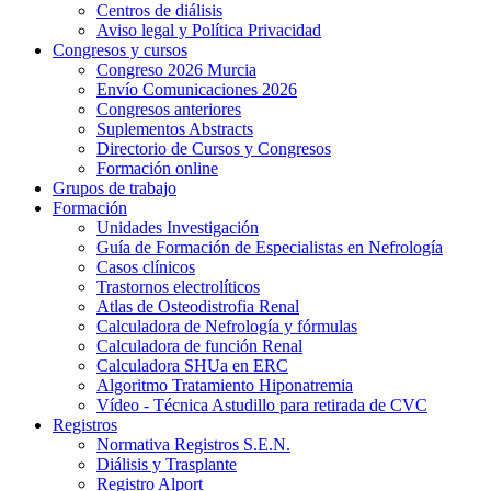
Centros de diálisis
Aviso legal y Política Privacidad
Congresos y cursos
Congreso 2026 Murcia
Envío Comunicaciones 2026
Congresos anteriores
Suplementos Abstracts
Directorio de Cursos y Congresos
Formación online
Grupos de trabajo
Formación
Unidades Investigación
Guía de Formación de Especialistas en Nefrología
Casos clínicos
Trastornos electrolíticos
Atlas de Osteodistrofia Renal
Calculadora de Nefrología y fórmulas
Calculadora de función Renal
Calculadora SHUa en ERC
Algoritmo Tratamiento Hiponatremia
Vídeo - Técnica Astudillo para retirada de CVC
Registros
Normativa Registros S.E.N.
Diálisis y Trasplante
Registro Alport