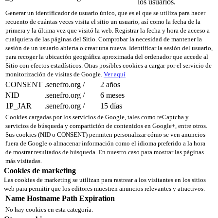
los usuarios.
Generar un identificador de usuario único, que es el que se utiliza para hacer
recuento de cuántas veces visita el sitio un usuario, así como la fecha de la
primera y la última vez que visitó la web. Registrar la fecha y hora de acceso a
cualquiera de las páginas del Sitio. Comprobar la necesidad de mantener la
sesión de un usuario abierta o crear una nueva. Identificar la sesión del usuario,
para recoger la ubicación geográfica aproximada del ordenador que accede al
Sitio con efectos estadísticos. Otras posibles cookies a cargar por el servicio de
monitorización de visitas de Google.
Ver aquí
CONSENT
.senefro.org
/
2 años
NID
.senefro.org
/
6 meses
1P_JAR
.senefro.org
/
15 días
Cookies cargadas por los servicios de Google, tales como reCaptcha y
servicios de búsqueda y compartición de contenidos en Google+, entre otros.
Sus cookies (NID o CONSENT) permiten personalizar cómo se ven anuncios
fuera de Google o almacenar información como el idioma preferido a la hora
de mostrar resultados de búsqueda. En nuestro caso para mostrar las páginas
más visitadas.
Cookies de marketing
Las cookies de marketing se utilizan para rastrear a los visitantes en los sitios
web para permitir que los editores muestren anuncios relevantes y atractivos.
Name
Hostname
Path
Expiration
No hay cookies en esta categoría.