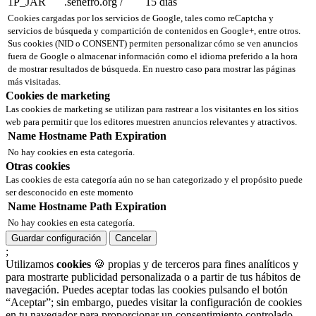
1P_JAR
.senefro.org
/
15 días
Cookies cargadas por los servicios de Google, tales como reCaptcha y
servicios de búsqueda y compartición de contenidos en Google+, entre otros.
Sus cookies (NID o CONSENT) permiten personalizar cómo se ven anuncios
fuera de Google o almacenar información como el idioma preferido a la hora
de mostrar resultados de búsqueda. En nuestro caso para mostrar las páginas
más visitadas.
Cookies de marketing
Las cookies de marketing se utilizan para rastrear a los visitantes en los sitios
web para permitir que los editores muestren anuncios relevantes y atractivos.
Name
Hostname
Path
Expiration
No hay cookies en esta categoría.
Otras cookies
Las cookies de esta categoría aún no se han categorizado y el propósito puede
ser desconocido en este momento
Name
Hostname
Path
Expiration
No hay cookies en esta categoría.
Guardar configuración
Cancelar
;
Utilizamos
cookies
🍪 propias y de terceros para fines analíticos y
para mostrarte publicidad personalizada o a partir de tus hábitos de
navegación. Puedes aceptar todas las cookies pulsando el botón
“Aceptar”; sin embargo, puedes visitar la configuración de cookies
en tu navegador para proporcionar un consentimiento controlado.