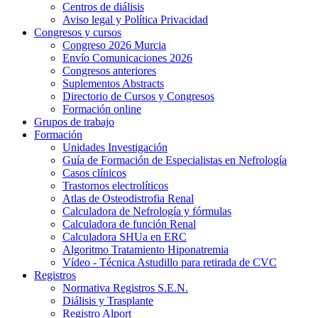
Centros de diálisis
Aviso legal y Política Privacidad
Congresos y cursos
Congreso 2026 Murcia
Envío Comunicaciones 2026
Congresos anteriores
Suplementos Abstracts
Directorio de Cursos y Congresos
Formación online
Grupos de trabajo
Formación
Unidades Investigación
Guía de Formación de Especialistas en Nefrología
Casos clínicos
Trastornos electrolíticos
Atlas de Osteodistrofia Renal
Calculadora de Nefrología y fórmulas
Calculadora de función Renal
Calculadora SHUa en ERC
Algoritmo Tratamiento Hiponatremia
Vídeo - Técnica Astudillo para retirada de CVC
Registros
Normativa Registros S.E.N.
Diálisis y Trasplante
Registro Alport