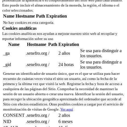
personalizar la apariencia o el comportamiento del sitio web para cada usuario.
Esto puede incluir el almacenamiento de la moneda, la región, el idioma o el
color seleccionados.
Name
Hostname
Path
Expiration
No hay cookies en esta categoría.
Cookies analíticas
Las cookies analíticas nos ayudan a mejorar nuestro sitio web al recopilar y
reportar información sobre su uso
Name
Hostname
Path
Expiration
Se usa para distinguir a
_ga
.senefro.org
/
2 años
los usuarios.
Se usa para distinguir a
_gid
.senefro.org
/
24 horas
los usuarios.
Generar un identificador de usuario único, que es el que se utiliza para hacer
recuento de cuántas veces visita el sitio un usuario, así como la fecha de la
primera y la última vez que visitó la web. Registrar la fecha y hora de acceso a
cualquiera de las páginas del Sitio. Comprobar la necesidad de mantener la
sesión de un usuario abierta o crear una nueva. Identificar la sesión del usuario,
para recoger la ubicación geográfica aproximada del ordenador que accede al
Sitio con efectos estadísticos. Otras posibles cookies a cargar por el servicio de
monitorización de visitas de Google.
Ver aquí
CONSENT
.senefro.org
/
2 años
NID
.senefro.org
/
6 meses