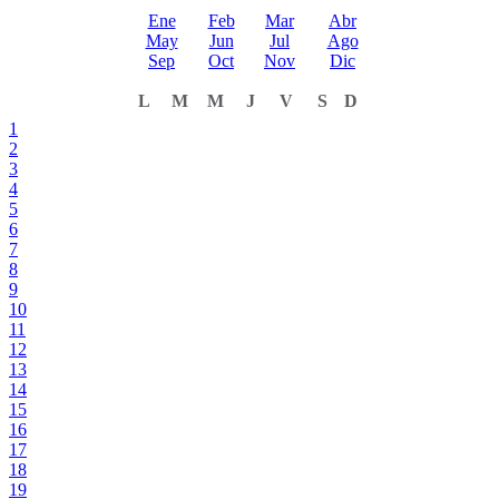
Ene
Feb
Mar
Abr
May
Jun
Jul
Ago
Sep
Oct
Nov
Dic
L
M
M
J
V
S
D
1
2
3
4
5
6
7
8
9
10
11
12
13
14
15
16
17
18
19