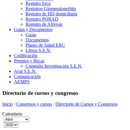
Registro Erca
Registros Glomerulonefritis
Registro de HD domiciliaria
Registro PQRAD
Registro de Aféresis
Guías y Documentos
Guías
Documentos
Planes de Salud ERC
Libros S.E.N.
Codificación
Premios y Becas
Comisión Investigación S.E.N.
Aval S.E.N.
Comunicación
AEMPS
Directorio de cursos y congresos
Inicio
/
Congresos y cursos
/
Directorio de Cursos y Congresos
Calendario