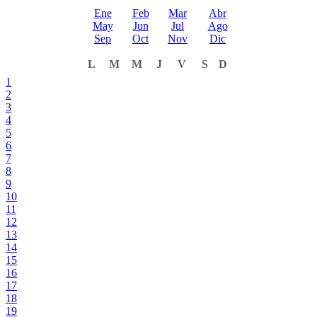
Ene
Feb
Mar
Abr
May
Jun
Jul
Ago
Sep
Oct
Nov
Dic
L
M
M
J
V
S
D
1
2
3
4
5
6
7
8
9
10
11
12
13
14
15
16
17
18
19