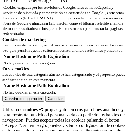
1P_JAR
.senefro.org
/
15 días
Cookies cargadas por los servicios de Google, tales como reCaptcha y
servicios de búsqueda y compartición de contenidos en Google+, entre otros.
Sus cookies (NID o CONSENT) permiten personalizar cómo se ven anuncios
fuera de Google o almacenar información como el idioma preferido a la hora
de mostrar resultados de búsqueda. En nuestro caso para mostrar las páginas
más visitadas.
Cookies de marketing
Las cookies de marketing se utilizan para rastrear a los visitantes en los sitios
web para permitir que los editores muestren anuncios relevantes y atractivos.
Name
Hostname
Path
Expiration
No hay cookies en esta categoría.
Otras cookies
Las cookies de esta categoría aún no se han categorizado y el propósito puede
ser desconocido en este momento
Name
Hostname
Path
Expiration
No hay cookies en esta categoría.
Guardar configuración
Cancelar
;
Utilizamos
cookies
🍪 propias y de terceros para fines analíticos y
para mostrarte publicidad personalizada o a partir de tus hábitos de
navegación. Puedes aceptar todas las cookies pulsando el botón
“Aceptar”; sin embargo, puedes visitar la configuración de cookies
en tu navegador para proporcionar un consentimiento controlado.