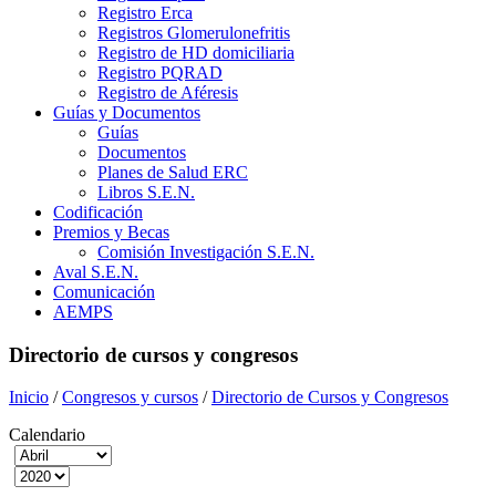
Registro Erca
Registros Glomerulonefritis
Registro de HD domiciliaria
Registro PQRAD
Registro de Aféresis
Guías y Documentos
Guías
Documentos
Planes de Salud ERC
Libros S.E.N.
Codificación
Premios y Becas
Comisión Investigación S.E.N.
Aval S.E.N.
Comunicación
AEMPS
Directorio de cursos y congresos
Inicio
/
Congresos y cursos
/
Directorio de Cursos y Congresos
Calendario