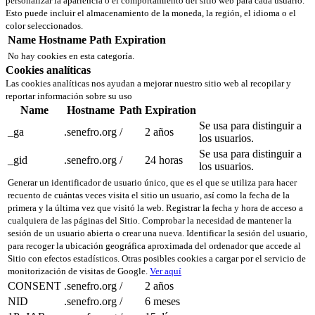
personalizar la apariencia o el comportamiento del sitio web para cada usuario.
Esto puede incluir el almacenamiento de la moneda, la región, el idioma o el
color seleccionados.
Name
Hostname
Path
Expiration
No hay cookies en esta categoría.
Cookies analíticas
Las cookies analíticas nos ayudan a mejorar nuestro sitio web al recopilar y
reportar información sobre su uso
Name
Hostname
Path
Expiration
Se usa para distinguir a
_ga
.senefro.org
/
2 años
los usuarios.
Se usa para distinguir a
_gid
.senefro.org
/
24 horas
los usuarios.
Generar un identificador de usuario único, que es el que se utiliza para hacer
recuento de cuántas veces visita el sitio un usuario, así como la fecha de la
primera y la última vez que visitó la web. Registrar la fecha y hora de acceso a
cualquiera de las páginas del Sitio. Comprobar la necesidad de mantener la
sesión de un usuario abierta o crear una nueva. Identificar la sesión del usuario,
para recoger la ubicación geográfica aproximada del ordenador que accede al
Sitio con efectos estadísticos. Otras posibles cookies a cargar por el servicio de
monitorización de visitas de Google.
Ver aquí
CONSENT
.senefro.org
/
2 años
NID
.senefro.org
/
6 meses