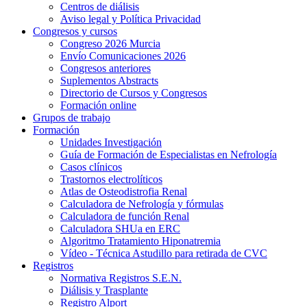
Centros de diálisis
Aviso legal y Política Privacidad
Congresos y cursos
Congreso 2026 Murcia
Envío Comunicaciones 2026
Congresos anteriores
Suplementos Abstracts
Directorio de Cursos y Congresos
Formación online
Grupos de trabajo
Formación
Unidades Investigación
Guía de Formación de Especialistas en Nefrología
Casos clínicos
Trastornos electrolíticos
Atlas de Osteodistrofia Renal
Calculadora de Nefrología y fórmulas
Calculadora de función Renal
Calculadora SHUa en ERC
Algoritmo Tratamiento Hiponatremia
Vídeo - Técnica Astudillo para retirada de CVC
Registros
Normativa Registros S.E.N.
Diálisis y Trasplante
Registro Alport