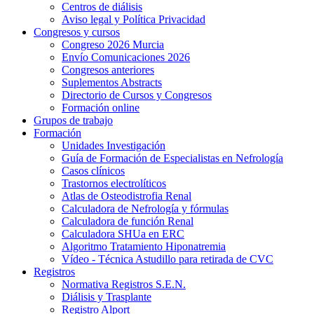
Centros de diálisis
Aviso legal y Política Privacidad
Congresos y cursos
Congreso 2026 Murcia
Envío Comunicaciones 2026
Congresos anteriores
Suplementos Abstracts
Directorio de Cursos y Congresos
Formación online
Grupos de trabajo
Formación
Unidades Investigación
Guía de Formación de Especialistas en Nefrología
Casos clínicos
Trastornos electrolíticos
Atlas de Osteodistrofia Renal
Calculadora de Nefrología y fórmulas
Calculadora de función Renal
Calculadora SHUa en ERC
Algoritmo Tratamiento Hiponatremia
Vídeo - Técnica Astudillo para retirada de CVC
Registros
Normativa Registros S.E.N.
Diálisis y Trasplante
Registro Alport