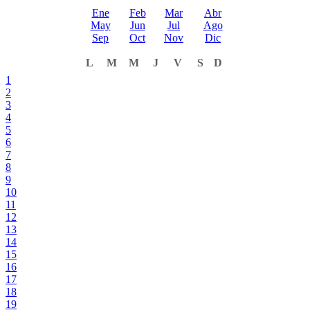
Ene
Feb
Mar
Abr
May
Jun
Jul
Ago
Sep
Oct
Nov
Dic
L
M
M
J
V
S
D
1
2
3
4
5
6
7
8
9
10
11
12
13
14
15
16
17
18
19