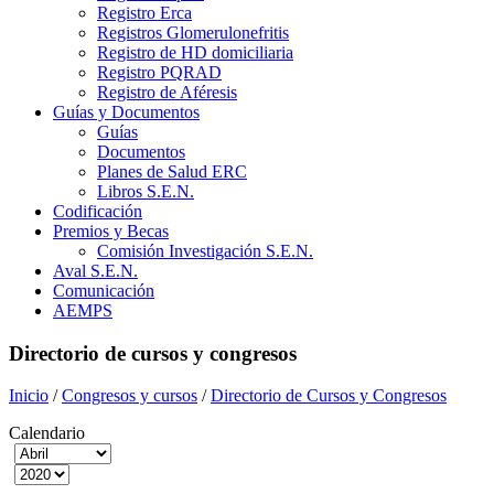
Registro Erca
Registros Glomerulonefritis
Registro de HD domiciliaria
Registro PQRAD
Registro de Aféresis
Guías y Documentos
Guías
Documentos
Planes de Salud ERC
Libros S.E.N.
Codificación
Premios y Becas
Comisión Investigación S.E.N.
Aval S.E.N.
Comunicación
AEMPS
Directorio de cursos y congresos
Inicio
/
Congresos y cursos
/
Directorio de Cursos y Congresos
Calendario