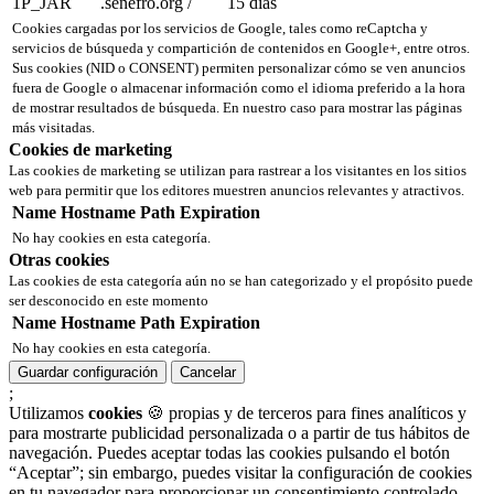
1P_JAR
.senefro.org
/
15 días
Cookies cargadas por los servicios de Google, tales como reCaptcha y
servicios de búsqueda y compartición de contenidos en Google+, entre otros.
Sus cookies (NID o CONSENT) permiten personalizar cómo se ven anuncios
fuera de Google o almacenar información como el idioma preferido a la hora
de mostrar resultados de búsqueda. En nuestro caso para mostrar las páginas
más visitadas.
Cookies de marketing
Las cookies de marketing se utilizan para rastrear a los visitantes en los sitios
web para permitir que los editores muestren anuncios relevantes y atractivos.
Name
Hostname
Path
Expiration
No hay cookies en esta categoría.
Otras cookies
Las cookies de esta categoría aún no se han categorizado y el propósito puede
ser desconocido en este momento
Name
Hostname
Path
Expiration
No hay cookies en esta categoría.
Guardar configuración
Cancelar
;
Utilizamos
cookies
🍪 propias y de terceros para fines analíticos y
para mostrarte publicidad personalizada o a partir de tus hábitos de
navegación. Puedes aceptar todas las cookies pulsando el botón
“Aceptar”; sin embargo, puedes visitar la configuración de cookies
en tu navegador para proporcionar un consentimiento controlado.