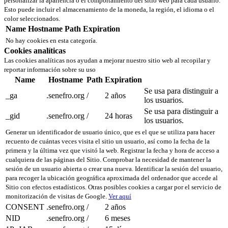
personalizar la apariencia o el comportamiento del sitio web para cada usuario.
Esto puede incluir el almacenamiento de la moneda, la región, el idioma o el
color seleccionados.
Name
Hostname
Path
Expiration
No hay cookies en esta categoría.
Cookies analíticas
Las cookies analíticas nos ayudan a mejorar nuestro sitio web al recopilar y
reportar información sobre su uso
Name
Hostname
Path
Expiration
Se usa para distinguir a
_ga
.senefro.org
/
2 años
los usuarios.
Se usa para distinguir a
_gid
.senefro.org
/
24 horas
los usuarios.
Generar un identificador de usuario único, que es el que se utiliza para hacer
recuento de cuántas veces visita el sitio un usuario, así como la fecha de la
primera y la última vez que visitó la web. Registrar la fecha y hora de acceso a
cualquiera de las páginas del Sitio. Comprobar la necesidad de mantener la
sesión de un usuario abierta o crear una nueva. Identificar la sesión del usuario,
para recoger la ubicación geográfica aproximada del ordenador que accede al
Sitio con efectos estadísticos. Otras posibles cookies a cargar por el servicio de
monitorización de visitas de Google.
Ver aquí
CONSENT
.senefro.org
/
2 años
NID
.senefro.org
/
6 meses