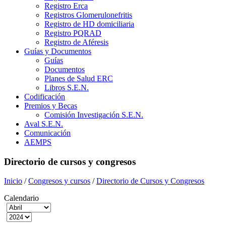
Registro Erca
Registros Glomerulonefritis
Registro de HD domiciliaria
Registro PQRAD
Registro de Aféresis
Guías y Documentos
Guías
Documentos
Planes de Salud ERC
Libros S.E.N.
Codificación
Premios y Becas
Comisión Investigación S.E.N.
Aval S.E.N.
Comunicación
AEMPS
Directorio de cursos y congresos
Inicio
/
Congresos y cursos
/
Directorio de Cursos y Congresos
Calendario