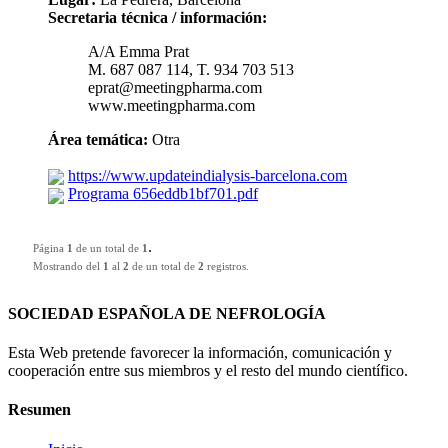
Secretaria técnica / información:
A/A Emma Prat
M. 687 087 114, T. 934 703 513
eprat@meetingpharma.com
www.meetingpharma.com
Área temática:
Otra
https://www.updateindialysis-barcelona.com
Programa 656eddb1bf701.pdf
.
Página
1
de un total de
1
Mostrando del
1
al
2
de un total de
2
registros.
SOCIEDAD ESPAÑOLA DE NEFROLOGÍA
Esta Web pretende favorecer la información, comunicación y
cooperación entre sus miembros y el resto del mundo científico.
Resumen