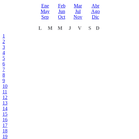
Ene
Feb
Mar
Abr
May
Jun
Jul
Ago
Sep
Oct
Nov
Dic
L
M
M
J
V
S
D
1
2
3
4
5
6
7
8
9
10
11
12
13
14
15
16
17
18
19