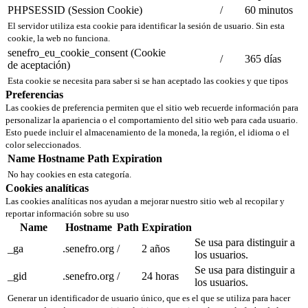
PHPSESSID (Session Cookie)
/
60 minutos
El servidor utiliza esta cookie para identificar la sesión de usuario. Sin esta
cookie, la web no funciona.
senefro_eu_cookie_consent (Cookie
/
365 días
de aceptación)
Esta cookie se necesita para saber si se han aceptado las cookies y que tipos
Preferencias
Las cookies de preferencia permiten que el sitio web recuerde información para
personalizar la apariencia o el comportamiento del sitio web para cada usuario.
Esto puede incluir el almacenamiento de la moneda, la región, el idioma o el
color seleccionados.
Name
Hostname
Path
Expiration
No hay cookies en esta categoría.
Cookies analíticas
Las cookies analíticas nos ayudan a mejorar nuestro sitio web al recopilar y
reportar información sobre su uso
Name
Hostname
Path
Expiration
Se usa para distinguir a
_ga
.senefro.org
/
2 años
los usuarios.
Se usa para distinguir a
_gid
.senefro.org
/
24 horas
los usuarios.
Generar un identificador de usuario único, que es el que se utiliza para hacer