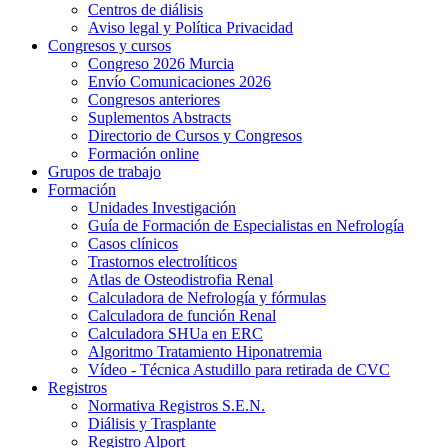
Centros de diálisis
Aviso legal y Política Privacidad
Congresos y cursos
Congreso 2026 Murcia
Envío Comunicaciones 2026
Congresos anteriores
Suplementos Abstracts
Directorio de Cursos y Congresos
Formación online
Grupos de trabajo
Formación
Unidades Investigación
Guía de Formación de Especialistas en Nefrología
Casos clínicos
Trastornos electrolíticos
Atlas de Osteodistrofia Renal
Calculadora de Nefrología y fórmulas
Calculadora de función Renal
Calculadora SHUa en ERC
Algoritmo Tratamiento Hiponatremia
Vídeo - Técnica Astudillo para retirada de CVC
Registros
Normativa Registros S.E.N.
Diálisis y Trasplante
Registro Alport