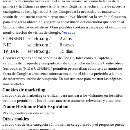
recuento de cuántas veces visita el sitio un usuario, así como la fecha de la
primera y la última vez que visitó la web. Registrar la fecha y hora de acceso a
cualquiera de las páginas del Sitio. Comprobar la necesidad de mantener la
sesión de un usuario abierta o crear una nueva. Identificar la sesión del usuario,
para recoger la ubicación geográfica aproximada del ordenador que accede al
Sitio con efectos estadísticos. Otras posibles cookies a cargar por el servicio de
monitorización de visitas de Google.
Ver aquí
CONSENT
.senefro.org
/
2 años
NID
.senefro.org
/
6 meses
1P_JAR
.senefro.org
/
15 días
Cookies cargadas por los servicios de Google, tales como reCaptcha y
servicios de búsqueda y compartición de contenidos en Google+, entre otros.
Sus cookies (NID o CONSENT) permiten personalizar cómo se ven anuncios
fuera de Google o almacenar información como el idioma preferido a la hora
de mostrar resultados de búsqueda. En nuestro caso para mostrar las páginas
más visitadas.
Cookies de marketing
Las cookies de marketing se utilizan para rastrear a los visitantes en los sitios
web para permitir que los editores muestren anuncios relevantes y atractivos.
Name
Hostname
Path
Expiration
No hay cookies en esta categoría.
Otras cookies
Las cookies de esta categoría aún no se han categorizado y el propósito puede
ser desconocido en este momento