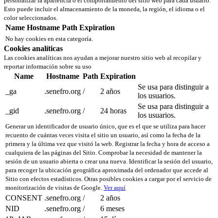
personalizar la apariencia o el comportamiento del sitio web para cada usuario.
Esto puede incluir el almacenamiento de la moneda, la región, el idioma o el
color seleccionados.
Name
Hostname
Path
Expiration
No hay cookies en esta categoría.
Cookies analíticas
Las cookies analíticas nos ayudan a mejorar nuestro sitio web al recopilar y
reportar información sobre su uso
Name
Hostname
Path
Expiration
Se usa para distinguir a
_ga
.senefro.org
/
2 años
los usuarios.
Se usa para distinguir a
_gid
.senefro.org
/
24 horas
los usuarios.
Generar un identificador de usuario único, que es el que se utiliza para hacer
recuento de cuántas veces visita el sitio un usuario, así como la fecha de la
primera y la última vez que visitó la web. Registrar la fecha y hora de acceso a
cualquiera de las páginas del Sitio. Comprobar la necesidad de mantener la
sesión de un usuario abierta o crear una nueva. Identificar la sesión del usuario,
para recoger la ubicación geográfica aproximada del ordenador que accede al
Sitio con efectos estadísticos. Otras posibles cookies a cargar por el servicio de
monitorización de visitas de Google.
Ver aquí
CONSENT
.senefro.org
/
2 años
NID
.senefro.org
/
6 meses