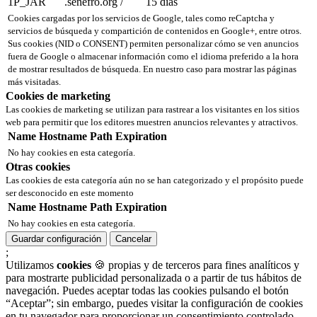
1P_JAR
.senefro.org
/
15 días
Cookies cargadas por los servicios de Google, tales como reCaptcha y
servicios de búsqueda y compartición de contenidos en Google+, entre otros.
Sus cookies (NID o CONSENT) permiten personalizar cómo se ven anuncios
fuera de Google o almacenar información como el idioma preferido a la hora
de mostrar resultados de búsqueda. En nuestro caso para mostrar las páginas
más visitadas.
Cookies de marketing
Las cookies de marketing se utilizan para rastrear a los visitantes en los sitios
web para permitir que los editores muestren anuncios relevantes y atractivos.
Name
Hostname
Path
Expiration
No hay cookies en esta categoría.
Otras cookies
Las cookies de esta categoría aún no se han categorizado y el propósito puede
ser desconocido en este momento
Name
Hostname
Path
Expiration
No hay cookies en esta categoría.
Guardar configuración
Cancelar
;
Utilizamos
cookies
🍪 propias y de terceros para fines analíticos y
para mostrarte publicidad personalizada o a partir de tus hábitos de
navegación. Puedes aceptar todas las cookies pulsando el botón
“Aceptar”; sin embargo, puedes visitar la configuración de cookies
en tu navegador para proporcionar un consentimiento controlado.