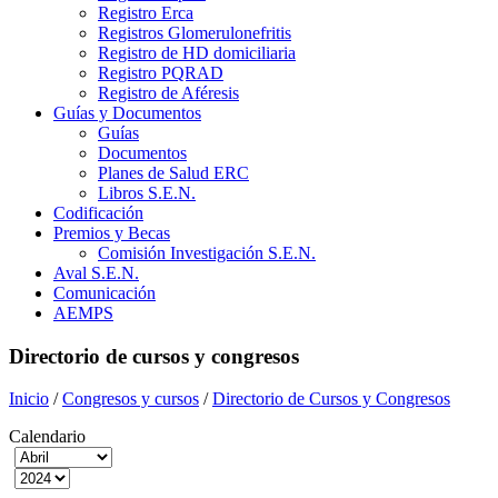
Registro Erca
Registros Glomerulonefritis
Registro de HD domiciliaria
Registro PQRAD
Registro de Aféresis
Guías y Documentos
Guías
Documentos
Planes de Salud ERC
Libros S.E.N.
Codificación
Premios y Becas
Comisión Investigación S.E.N.
Aval S.E.N.
Comunicación
AEMPS
Directorio de cursos y congresos
Inicio
/
Congresos y cursos
/
Directorio de Cursos y Congresos
Calendario