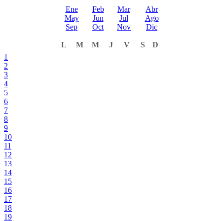
Ene
Feb
Mar
Abr
May
Jun
Jul
Ago
Sep
Oct
Nov
Dic
L
M
M
J
V
S
D
1
2
3
4
5
6
7
8
9
10
11
12
13
14
15
16
17
18
19