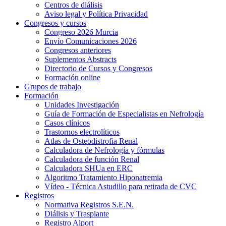
Centros de diálisis
Aviso legal y Política Privacidad
Congresos y cursos
Congreso 2026 Murcia
Envío Comunicaciones 2026
Congresos anteriores
Suplementos Abstracts
Directorio de Cursos y Congresos
Formación online
Grupos de trabajo
Formación
Unidades Investigación
Guía de Formación de Especialistas en Nefrología
Casos clínicos
Trastornos electrolíticos
Atlas de Osteodistrofia Renal
Calculadora de Nefrología y fórmulas
Calculadora de función Renal
Calculadora SHUa en ERC
Algoritmo Tratamiento Hiponatremia
Vídeo - Técnica Astudillo para retirada de CVC
Registros
Normativa Registros S.E.N.
Diálisis y Trasplante
Registro Alport