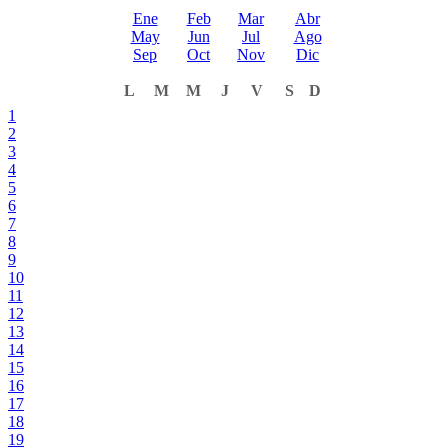
Ene
Feb
Mar
Abr
May
Jun
Jul
Ago
Sep
Oct
Nov
Dic
L
M
M
J
V
S
D
1
2
3
4
5
6
7
8
9
10
11
12
13
14
15
16
17
18
19