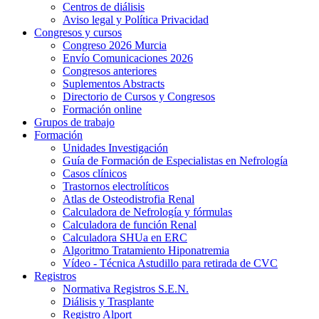
Centros de diálisis
Aviso legal y Política Privacidad
Congresos y cursos
Congreso 2026 Murcia
Envío Comunicaciones 2026
Congresos anteriores
Suplementos Abstracts
Directorio de Cursos y Congresos
Formación online
Grupos de trabajo
Formación
Unidades Investigación
Guía de Formación de Especialistas en Nefrología
Casos clínicos
Trastornos electrolíticos
Atlas de Osteodistrofia Renal
Calculadora de Nefrología y fórmulas
Calculadora de función Renal
Calculadora SHUa en ERC
Algoritmo Tratamiento Hiponatremia
Vídeo - Técnica Astudillo para retirada de CVC
Registros
Normativa Registros S.E.N.
Diálisis y Trasplante
Registro Alport