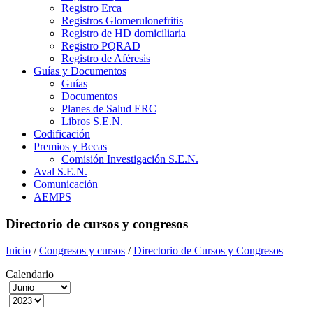
Registro Erca
Registros Glomerulonefritis
Registro de HD domiciliaria
Registro PQRAD
Registro de Aféresis
Guías y Documentos
Guías
Documentos
Planes de Salud ERC
Libros S.E.N.
Codificación
Premios y Becas
Comisión Investigación S.E.N.
Aval S.E.N.
Comunicación
AEMPS
Directorio de cursos y congresos
Inicio
/
Congresos y cursos
/
Directorio de Cursos y Congresos
Calendario