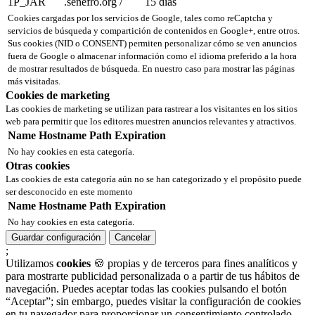
1P_JAR
.senefro.org
/
15 días
Cookies cargadas por los servicios de Google, tales como reCaptcha y
servicios de búsqueda y compartición de contenidos en Google+, entre otros.
Sus cookies (NID o CONSENT) permiten personalizar cómo se ven anuncios
fuera de Google o almacenar información como el idioma preferido a la hora
de mostrar resultados de búsqueda. En nuestro caso para mostrar las páginas
más visitadas.
Cookies de marketing
Las cookies de marketing se utilizan para rastrear a los visitantes en los sitios
web para permitir que los editores muestren anuncios relevantes y atractivos.
Name
Hostname
Path
Expiration
No hay cookies en esta categoría.
Otras cookies
Las cookies de esta categoría aún no se han categorizado y el propósito puede
ser desconocido en este momento
Name
Hostname
Path
Expiration
No hay cookies en esta categoría.
Guardar configuración
Cancelar
;
Utilizamos
cookies
🍪 propias y de terceros para fines analíticos y
para mostrarte publicidad personalizada o a partir de tus hábitos de
navegación. Puedes aceptar todas las cookies pulsando el botón
“Aceptar”; sin embargo, puedes visitar la configuración de cookies
en tu navegador para proporcionar un consentimiento controlado.