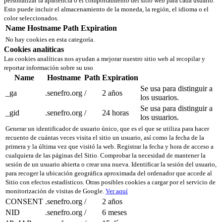
personalizar la apariencia o el comportamiento del sitio web para cada usuario.
Esto puede incluir el almacenamiento de la moneda, la región, el idioma o el
color seleccionados.
Name
Hostname
Path
Expiration
No hay cookies en esta categoría.
Cookies analíticas
Las cookies analíticas nos ayudan a mejorar nuestro sitio web al recopilar y
reportar información sobre su uso
Name
Hostname
Path
Expiration
Se usa para distinguir a
_ga
.senefro.org
/
2 años
los usuarios.
Se usa para distinguir a
_gid
.senefro.org
/
24 horas
los usuarios.
Generar un identificador de usuario único, que es el que se utiliza para hacer
recuento de cuántas veces visita el sitio un usuario, así como la fecha de la
primera y la última vez que visitó la web. Registrar la fecha y hora de acceso a
cualquiera de las páginas del Sitio. Comprobar la necesidad de mantener la
sesión de un usuario abierta o crear una nueva. Identificar la sesión del usuario,
para recoger la ubicación geográfica aproximada del ordenador que accede al
Sitio con efectos estadísticos. Otras posibles cookies a cargar por el servicio de
monitorización de visitas de Google.
Ver aquí
CONSENT
.senefro.org
/
2 años
NID
.senefro.org
/
6 meses