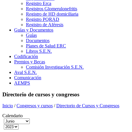
Registro Erca
Registros Glomerulonefritis
Registro de HD domiciliaria
Registro PQRAD
Registro de Aféresis
Guías y Documentos
Guías
Documentos
Planes de Salud ERC
Libros S.E.N.
Codificación
Premios y Becas
Comisión Investigación S.E.N.
Aval S.E.N.
Comunicación
AEMPS
Directorio de cursos y congresos
Inicio
/
Congresos y cursos
/
Directorio de Cursos y Congresos
Calendario