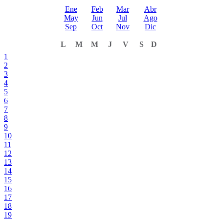
Ene
Feb
Mar
Abr
May
Jun
Jul
Ago
Sep
Oct
Nov
Dic
L
M
M
J
V
S
D
1
2
3
4
5
6
7
8
9
10
11
12
13
14
15
16
17
18
19