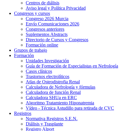
Centros de diálisis
Aviso legal y Política Privacidad
Congresos y cursos
Congreso 2026 Murcia
Envío Comunicaciones 2026
Congresos anteriores
Suplementos Abstracts
Directorio de Cursos y Congresos
Formación online
Grupos de trabajo
Formación
Unidades Investigación
Guía de Formación de Especialistas en Nefrología
Casos clínicos
Trastornos electrolíticos
Atlas de Osteodistrofia Renal
Calculadora de Nefrología y fórmulas
Calculadora de función Renal
Calculadora SHUa en ERC
Algoritmo Tratamiento Hiponatremia
Vídeo - Técnica Astudillo para retirada de CVC
Registros
Normativa Registros S.E.N.
Diálisis y Trasplante
Registro Alport