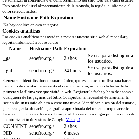
personalizar la apariencia o el comportamiento del sitio web para cada usuario.
Esto puede incluir el almacenamiento de la moneda, la región, el idioma o el
color seleccionados.
Name
Hostname
Path
Expiration
No hay cookies en esta categoría.
Cookies analíticas
Las cookies analíticas nos ayudan a mejorar nuestro sitio web al recopilar y
reportar información sobre su uso
Name
Hostname
Path
Expiration
Se usa para distinguir a
_ga
.senefro.org
/
2 años
los usuarios.
Se usa para distinguir a
_gid
.senefro.org
/
24 horas
los usuarios.
Generar un identificador de usuario único, que es el que se utiliza para hacer
recuento de cuántas veces visita el sitio un usuario, así como la fecha de la
primera y la última vez que visitó la web. Registrar la fecha y hora de acceso a
cualquiera de las páginas del Sitio. Comprobar la necesidad de mantener la
sesión de un usuario abierta o crear una nueva. Identificar la sesión del usuario,
para recoger la ubicación geográfica aproximada del ordenador que accede al
Sitio con efectos estadísticos. Otras posibles cookies a cargar por el servicio de
monitorización de visitas de Google.
Ver aquí
CONSENT
.senefro.org
/
2 años
NID
.senefro.org
/
6 meses