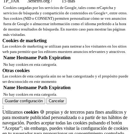
1P_JAR
.senefro.org
/
15 días
Cookies cargadas por los servicios de Google, tales como reCaptcha y
servicios de búsqueda y compartición de contenidos en Google+, entre otros.
Sus cookies (NID o CONSENT) permiten personalizar cómo se ven anuncios
fuera de Google o almacenar información como el idioma preferido a la hora
de mostrar resultados de búsqueda. En nuestro caso para mostrar las páginas
más visitadas.
Cookies de marketing
Las cookies de marketing se utilizan para rastrear a los visitantes en los sitios
web para permitir que los editores muestren anuncios relevantes y atractivos.
Name
Hostname
Path
Expiration
No hay cookies en esta categoría.
Otras cookies
Las cookies de esta categoría aún no se han categorizado y el propósito puede
ser desconocido en este momento
Name
Hostname
Path
Expiration
No hay cookies en esta categoría.
Guardar configuración
Cancelar
;
Utilizamos
cookies
🍪 propias y de terceros para fines analíticos y
para mostrarte publicidad personalizada o a partir de tus hábitos de
navegación. Puedes aceptar todas las cookies pulsando el botón
“Aceptar”; sin embargo, puedes visitar la configuración de cookies
en tu navegador para proporcionar un consentimiento controlado.