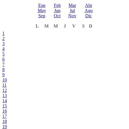
Ene
Feb
Mar
Abr
May
Jun
Jul
Ago
Sep
Oct
Nov
Dic
L
M
M
J
V
S
D
1
2
3
4
5
6
7
8
9
10
11
12
13
14
15
16
17
18
19