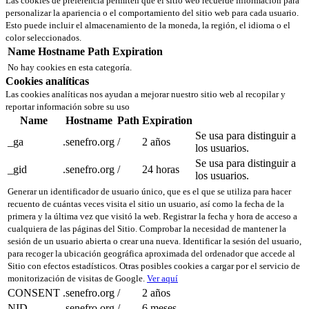
Las cookies de preferencia permiten que el sitio web recuerde información para
personalizar la apariencia o el comportamiento del sitio web para cada usuario.
Esto puede incluir el almacenamiento de la moneda, la región, el idioma o el
color seleccionados.
Name
Hostname
Path
Expiration
No hay cookies en esta categoría.
Cookies analíticas
Las cookies analíticas nos ayudan a mejorar nuestro sitio web al recopilar y
reportar información sobre su uso
Name
Hostname
Path
Expiration
Se usa para distinguir a
_ga
.senefro.org
/
2 años
los usuarios.
Se usa para distinguir a
_gid
.senefro.org
/
24 horas
los usuarios.
Generar un identificador de usuario único, que es el que se utiliza para hacer
recuento de cuántas veces visita el sitio un usuario, así como la fecha de la
primera y la última vez que visitó la web. Registrar la fecha y hora de acceso a
cualquiera de las páginas del Sitio. Comprobar la necesidad de mantener la
sesión de un usuario abierta o crear una nueva. Identificar la sesión del usuario,
para recoger la ubicación geográfica aproximada del ordenador que accede al
Sitio con efectos estadísticos. Otras posibles cookies a cargar por el servicio de
monitorización de visitas de Google.
Ver aquí
CONSENT
.senefro.org
/
2 años
NID
.senefro.org
/
6 meses