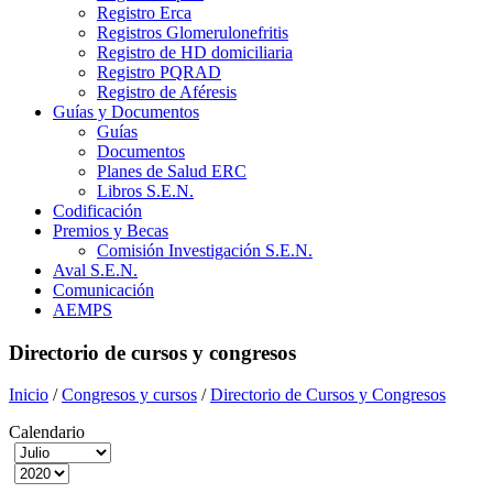
Registro Erca
Registros Glomerulonefritis
Registro de HD domiciliaria
Registro PQRAD
Registro de Aféresis
Guías y Documentos
Guías
Documentos
Planes de Salud ERC
Libros S.E.N.
Codificación
Premios y Becas
Comisión Investigación S.E.N.
Aval S.E.N.
Comunicación
AEMPS
Directorio de cursos y congresos
Inicio
/
Congresos y cursos
/
Directorio de Cursos y Congresos
Calendario