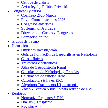
Centros de diálisis
Aviso legal y Política Privacidad
Congresos y cursos
Congreso 2026 Murcia
Envío Comunicaciones 2026
Congresos anteriores
Suplementos Abstracts
Directorio de Cursos y Congresos
Formación online
Grupos de trabajo
Formación
Unidades Investigación
Guía de Formación de Especialistas en Nefrología
Casos clínicos
Trastornos electrolíticos
Atlas de Osteodistrofia Renal
Calculadora de Nefrología y fórmulas
Calculadora de función Renal
Calculadora SHUa en ERC
Algoritmo Tratamiento Hiponatremia
Vídeo - Técnica Astudillo para retirada de CVC
Registros
Normativa Registros S.E.N.
Diálisis y Trasplante
Registro Alport