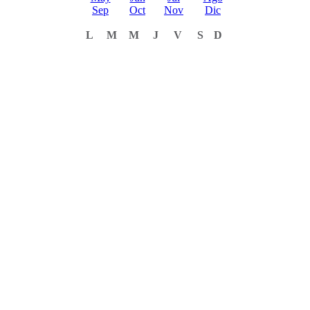
Sep
Oct
Nov
Dic
L
M
M
J
V
S
D