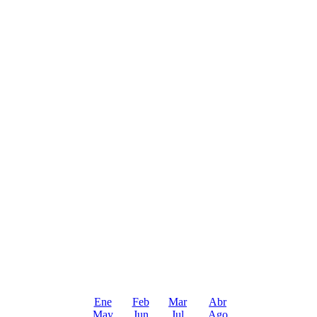
Ene
Feb
Mar
Abr
May
Jun
Jul
Ago