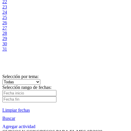
22
23
24
25
26
27
28
29
30
31
Selección por tema:
Selección rango de fechas:
Limpiar fechas
Buscar
Agregar actividad