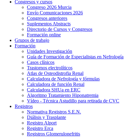
Congresos y cursos
Congreso 2026 Murcia
Envío Comunicaciones 2026
Congresos anteriores
Suplementos Abstracts
Directorio de Cursos y Congresos
Formación online
Grupos de trabajo
Formación
Unidades Investigación
Guía de Formación de Especialistas en Nefrología
Casos clínicos
Trastornos electrolíticos
Atlas de Osteodistrofia Renal
Calculadora de Nefrología y fórmulas
Calculadora de función Renal
Calculadora SHUa en ERC
Algoritmo Tratamiento Hiponatremia
Vídeo - Técnica Astudillo para retirada de CVC
Registros
Normativa Registros S.E.N.
Diálisis y Trasplante
Registro Alport
Registro Erca
Registros Glomerulonefritis