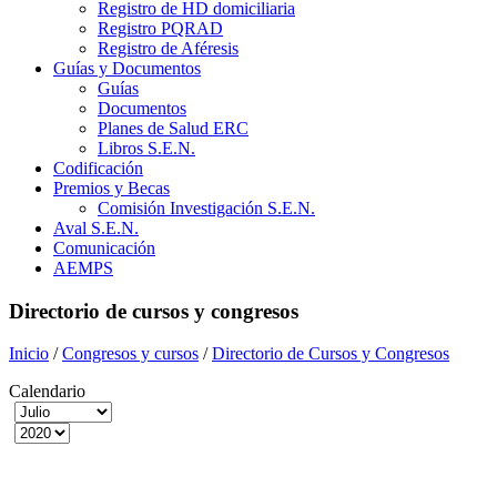
Registro de HD domiciliaria
Registro PQRAD
Registro de Aféresis
Guías y Documentos
Guías
Documentos
Planes de Salud ERC
Libros S.E.N.
Codificación
Premios y Becas
Comisión Investigación S.E.N.
Aval S.E.N.
Comunicación
AEMPS
Directorio de cursos y congresos
Inicio
/
Congresos y cursos
/
Directorio de Cursos y Congresos
Calendario