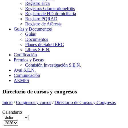
Registro Erca
Registros Glomerulonefritis
Registro de HD domiciliaria
Registro PQRAD
Registro de Aféresis
Guías y Documentos
Guías
Documentos
Planes de Salud ERC
Libros S.E.N.
Codificación
Premios y Becas
Comisión Investigación S.E.N.
Aval S.E.N.
Comunicación
AEMPS
Directorio de cursos y congresos
Inicio
/
Congresos y cursos
/
Directorio de Cursos y Congresos
Calendario