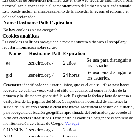
Las cookies de preferencia permiten que el sitio web recuerde información para
personalizar la apariencia o el comportamiento del sitio web para cada usuario.
Esto puede incluir el almacenamiento de la moneda, la región, el idioma o el
color seleccionados.
Name
Hostname
Path
Expiration
No hay cookies en esta categoría.
Cookies analíticas
Las cookies analíticas nos ayudan a mejorar nuestro sitio web al recopilar y
reportar información sobre su uso
Name
Hostname
Path
Expiration
Se usa para distinguir a
_ga
.senefro.org
/
2 años
los usuarios.
Se usa para distinguir a
_gid
.senefro.org
/
24 horas
los usuarios.
Generar un identificador de usuario único, que es el que se utiliza para hacer
recuento de cuántas veces visita el sitio un usuario, así como la fecha de la
primera y la última vez que visitó la web. Registrar la fecha y hora de acceso a
cualquiera de las páginas del Sitio. Comprobar la necesidad de mantener la
sesión de un usuario abierta o crear una nueva. Identificar la sesión del usuario,
para recoger la ubicación geográfica aproximada del ordenador que accede al
Sitio con efectos estadísticos. Otras posibles cookies a cargar por el servicio de
monitorización de visitas de Google.
Ver aquí
CONSENT
.senefro.org
/
2 años
NID
.senefro.org
/
6 meses