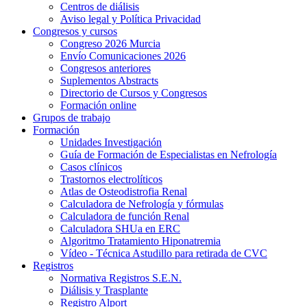
Centros de diálisis
Aviso legal y Política Privacidad
Congresos y cursos
Congreso 2026 Murcia
Envío Comunicaciones 2026
Congresos anteriores
Suplementos Abstracts
Directorio de Cursos y Congresos
Formación online
Grupos de trabajo
Formación
Unidades Investigación
Guía de Formación de Especialistas en Nefrología
Casos clínicos
Trastornos electrolíticos
Atlas de Osteodistrofia Renal
Calculadora de Nefrología y fórmulas
Calculadora de función Renal
Calculadora SHUa en ERC
Algoritmo Tratamiento Hiponatremia
Vídeo - Técnica Astudillo para retirada de CVC
Registros
Normativa Registros S.E.N.
Diálisis y Trasplante
Registro Alport