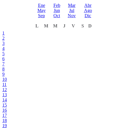
Ene
Feb
Mar
Abr
May
Jun
Jul
Ago
Sep
Oct
Nov
Dic
L
M
M
J
V
S
D
1
2
3
4
5
6
7
8
9
10
11
12
13
14
15
16
17
18
19