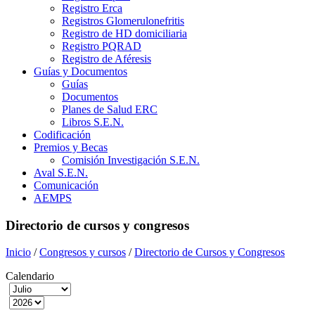
Registro Erca
Registros Glomerulonefritis
Registro de HD domiciliaria
Registro PQRAD
Registro de Aféresis
Guías y Documentos
Guías
Documentos
Planes de Salud ERC
Libros S.E.N.
Codificación
Premios y Becas
Comisión Investigación S.E.N.
Aval S.E.N.
Comunicación
AEMPS
Directorio de cursos y congresos
Inicio
/
Congresos y cursos
/
Directorio de Cursos y Congresos
Calendario