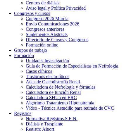
Centros de diálisis
Aviso legal y Política Privacidad
Congresos y cursos
Congreso 2026 Murcia
Envío Comunicaciones 2026
Congresos anteriores
Suplementos Abstracts
Directorio de Cursos y Congresos
Formación online
Grupos de trabajo
Formación
Unidades Investigación
Guía de Formación de Especialistas en Nefrología
Casos clínicos
Trastornos electrolíticos
Atlas de Osteodistrofia Renal
Calculadora de Nefrología y fórmulas
Calculadora de función Renal
Calculadora SHUa en ERC
Algoritmo Tratamiento Hiponatremia
Vídeo - Técnica Astudillo para retirada de CVC
Registros
Normativa Registros S.E.N.
Diálisis y Trasplante
Registro Alport