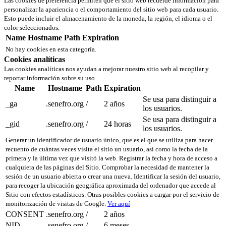
Las cookies de preferencia permiten que el sitio web recuerde información para
personalizar la apariencia o el comportamiento del sitio web para cada usuario.
Esto puede incluir el almacenamiento de la moneda, la región, el idioma o el
color seleccionados.
Name
Hostname
Path
Expiration
No hay cookies en esta categoría.
Cookies analíticas
Las cookies analíticas nos ayudan a mejorar nuestro sitio web al recopilar y
reportar información sobre su uso
Name
Hostname
Path
Expiration
Se usa para distinguir a
_ga
.senefro.org
/
2 años
los usuarios.
Se usa para distinguir a
_gid
.senefro.org
/
24 horas
los usuarios.
Generar un identificador de usuario único, que es el que se utiliza para hacer
recuento de cuántas veces visita el sitio un usuario, así como la fecha de la
primera y la última vez que visitó la web. Registrar la fecha y hora de acceso a
cualquiera de las páginas del Sitio. Comprobar la necesidad de mantener la
sesión de un usuario abierta o crear una nueva. Identificar la sesión del usuario,
para recoger la ubicación geográfica aproximada del ordenador que accede al
Sitio con efectos estadísticos. Otras posibles cookies a cargar por el servicio de
monitorización de visitas de Google.
Ver aquí
CONSENT
.senefro.org
/
2 años
NID
.senefro.org
/
6 meses