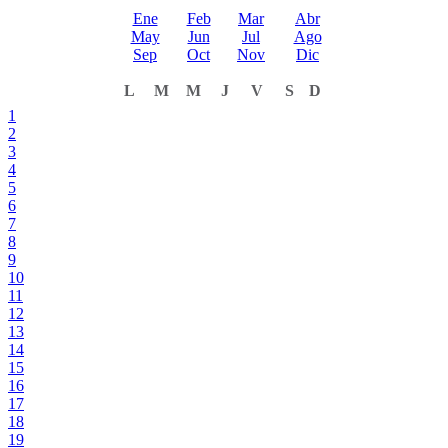
Ene
Feb
Mar
Abr
May
Jun
Jul
Ago
Sep
Oct
Nov
Dic
L
M
M
J
V
S
D
1
2
3
4
5
6
7
8
9
10
11
12
13
14
15
16
17
18
19