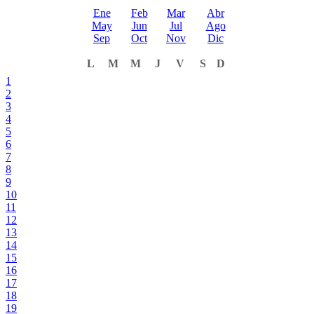
Ene
Feb
Mar
Abr
May
Jun
Jul
Ago
Sep
Oct
Nov
Dic
L
M
M
J
V
S
D
1
2
3
4
5
6
7
8
9
10
11
12
13
14
15
16
17
18
19