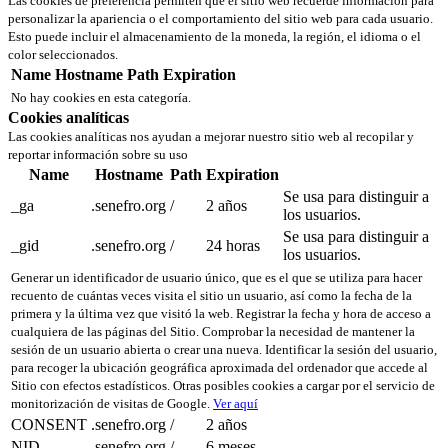
Las cookies de preferencia permiten que el sitio web recuerde información para
personalizar la apariencia o el comportamiento del sitio web para cada usuario.
Esto puede incluir el almacenamiento de la moneda, la región, el idioma o el
color seleccionados.
Name
Hostname
Path
Expiration
No hay cookies en esta categoría.
Cookies analíticas
Las cookies analíticas nos ayudan a mejorar nuestro sitio web al recopilar y
reportar información sobre su uso
Name
Hostname
Path
Expiration
Se usa para distinguir a
_ga
.senefro.org
/
2 años
los usuarios.
Se usa para distinguir a
_gid
.senefro.org
/
24 horas
los usuarios.
Generar un identificador de usuario único, que es el que se utiliza para hacer
recuento de cuántas veces visita el sitio un usuario, así como la fecha de la
primera y la última vez que visitó la web. Registrar la fecha y hora de acceso a
cualquiera de las páginas del Sitio. Comprobar la necesidad de mantener la
sesión de un usuario abierta o crear una nueva. Identificar la sesión del usuario,
para recoger la ubicación geográfica aproximada del ordenador que accede al
Sitio con efectos estadísticos. Otras posibles cookies a cargar por el servicio de
monitorización de visitas de Google.
Ver aquí
CONSENT
.senefro.org
/
2 años
NID
.senefro.org
/
6 meses