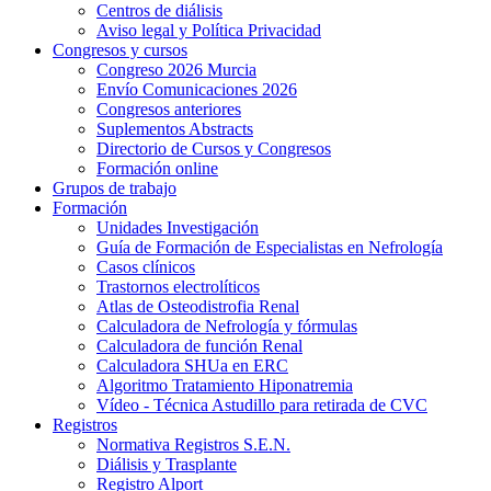
Centros de diálisis
Aviso legal y Política Privacidad
Congresos y cursos
Congreso 2026 Murcia
Envío Comunicaciones 2026
Congresos anteriores
Suplementos Abstracts
Directorio de Cursos y Congresos
Formación online
Grupos de trabajo
Formación
Unidades Investigación
Guía de Formación de Especialistas en Nefrología
Casos clínicos
Trastornos electrolíticos
Atlas de Osteodistrofia Renal
Calculadora de Nefrología y fórmulas
Calculadora de función Renal
Calculadora SHUa en ERC
Algoritmo Tratamiento Hiponatremia
Vídeo - Técnica Astudillo para retirada de CVC
Registros
Normativa Registros S.E.N.
Diálisis y Trasplante
Registro Alport