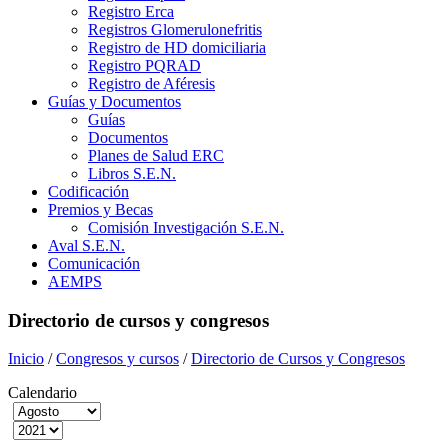
Registro Erca
Registros Glomerulonefritis
Registro de HD domiciliaria
Registro PQRAD
Registro de Aféresis
Guías y Documentos
Guías
Documentos
Planes de Salud ERC
Libros S.E.N.
Codificación
Premios y Becas
Comisión Investigación S.E.N.
Aval S.E.N.
Comunicación
AEMPS
Directorio de cursos y congresos
Inicio
/
Congresos y cursos
/
Directorio de Cursos y Congresos
Calendario