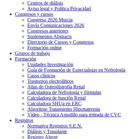
Centros de diálisis
Aviso legal y Política Privacidad
Congresos y cursos
Congreso 2026 Murcia
Envío Comunicaciones 2026
Congresos anteriores
Suplementos Abstracts
Directorio de Cursos y Congresos
Formación online
Grupos de trabajo
Formación
Unidades Investigación
Guía de Formación de Especialistas en Nefrología
Casos clínicos
Trastornos electrolíticos
Atlas de Osteodistrofia Renal
Calculadora de Nefrología y fórmulas
Calculadora de función Renal
Calculadora SHUa en ERC
Algoritmo Tratamiento Hiponatremia
Vídeo - Técnica Astudillo para retirada de CVC
Registros
Normativa Registros S.E.N.
Diálisis y Trasplante
Registro Alport