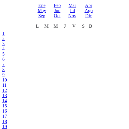
Ene
Feb
Mar
Abr
May
Jun
Jul
Ago
Sep
Oct
Nov
Dic
L
M
M
J
V
S
D
1
2
3
4
5
6
7
8
9
10
11
12
13
14
15
16
17
18
19