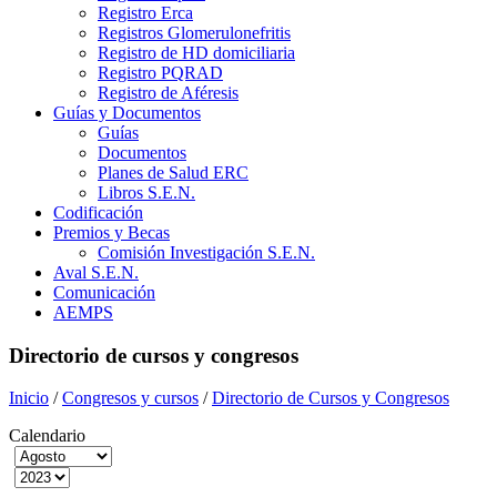
Registro Erca
Registros Glomerulonefritis
Registro de HD domiciliaria
Registro PQRAD
Registro de Aféresis
Guías y Documentos
Guías
Documentos
Planes de Salud ERC
Libros S.E.N.
Codificación
Premios y Becas
Comisión Investigación S.E.N.
Aval S.E.N.
Comunicación
AEMPS
Directorio de cursos y congresos
Inicio
/
Congresos y cursos
/
Directorio de Cursos y Congresos
Calendario