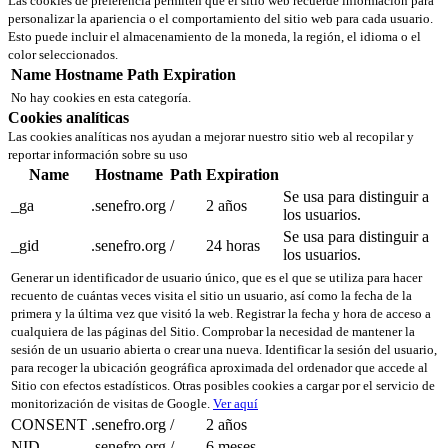
Las cookies de preferencia permiten que el sitio web recuerde información para
personalizar la apariencia o el comportamiento del sitio web para cada usuario.
Esto puede incluir el almacenamiento de la moneda, la región, el idioma o el
color seleccionados.
Name
Hostname
Path
Expiration
No hay cookies en esta categoría.
Cookies analíticas
Las cookies analíticas nos ayudan a mejorar nuestro sitio web al recopilar y
reportar información sobre su uso
Name
Hostname
Path
Expiration
Se usa para distinguir a
_ga
.senefro.org
/
2 años
los usuarios.
Se usa para distinguir a
_gid
.senefro.org
/
24 horas
los usuarios.
Generar un identificador de usuario único, que es el que se utiliza para hacer
recuento de cuántas veces visita el sitio un usuario, así como la fecha de la
primera y la última vez que visitó la web. Registrar la fecha y hora de acceso a
cualquiera de las páginas del Sitio. Comprobar la necesidad de mantener la
sesión de un usuario abierta o crear una nueva. Identificar la sesión del usuario,
para recoger la ubicación geográfica aproximada del ordenador que accede al
Sitio con efectos estadísticos. Otras posibles cookies a cargar por el servicio de
monitorización de visitas de Google.
Ver aquí
CONSENT
.senefro.org
/
2 años
NID
.senefro.org
/
6 meses