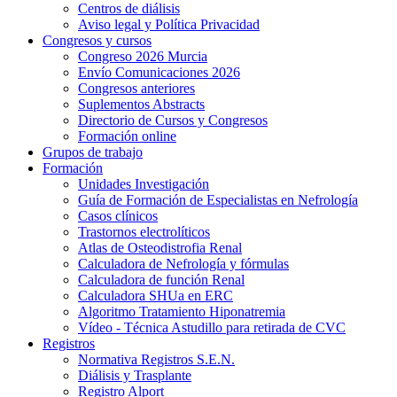
Centros de diálisis
Aviso legal y Política Privacidad
Congresos y cursos
Congreso 2026 Murcia
Envío Comunicaciones 2026
Congresos anteriores
Suplementos Abstracts
Directorio de Cursos y Congresos
Formación online
Grupos de trabajo
Formación
Unidades Investigación
Guía de Formación de Especialistas en Nefrología
Casos clínicos
Trastornos electrolíticos
Atlas de Osteodistrofia Renal
Calculadora de Nefrología y fórmulas
Calculadora de función Renal
Calculadora SHUa en ERC
Algoritmo Tratamiento Hiponatremia
Vídeo - Técnica Astudillo para retirada de CVC
Registros
Normativa Registros S.E.N.
Diálisis y Trasplante
Registro Alport