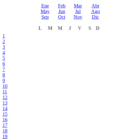
Ene
Feb
Mar
Abr
May
Jun
Jul
Ago
Sep
Oct
Nov
Dic
L
M
M
J
V
S
D
1
2
3
4
5
6
7
8
9
10
11
12
13
14
15
16
17
18
19