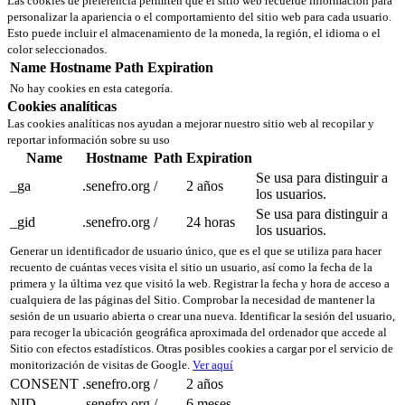
Las cookies de preferencia permiten que el sitio web recuerde información para
personalizar la apariencia o el comportamiento del sitio web para cada usuario.
Esto puede incluir el almacenamiento de la moneda, la región, el idioma o el
color seleccionados.
Name
Hostname
Path
Expiration
No hay cookies en esta categoría.
Cookies analíticas
Las cookies analíticas nos ayudan a mejorar nuestro sitio web al recopilar y
reportar información sobre su uso
Name
Hostname
Path
Expiration
Se usa para distinguir a
_ga
.senefro.org
/
2 años
los usuarios.
Se usa para distinguir a
_gid
.senefro.org
/
24 horas
los usuarios.
Generar un identificador de usuario único, que es el que se utiliza para hacer
recuento de cuántas veces visita el sitio un usuario, así como la fecha de la
primera y la última vez que visitó la web. Registrar la fecha y hora de acceso a
cualquiera de las páginas del Sitio. Comprobar la necesidad de mantener la
sesión de un usuario abierta o crear una nueva. Identificar la sesión del usuario,
para recoger la ubicación geográfica aproximada del ordenador que accede al
Sitio con efectos estadísticos. Otras posibles cookies a cargar por el servicio de
monitorización de visitas de Google.
Ver aquí
CONSENT
.senefro.org
/
2 años
NID
.senefro.org
/
6 meses