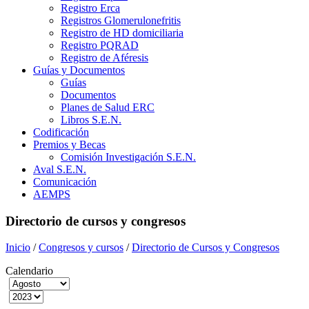
Registro Erca
Registros Glomerulonefritis
Registro de HD domiciliaria
Registro PQRAD
Registro de Aféresis
Guías y Documentos
Guías
Documentos
Planes de Salud ERC
Libros S.E.N.
Codificación
Premios y Becas
Comisión Investigación S.E.N.
Aval S.E.N.
Comunicación
AEMPS
Directorio de cursos y congresos
Inicio
/
Congresos y cursos
/
Directorio de Cursos y Congresos
Calendario