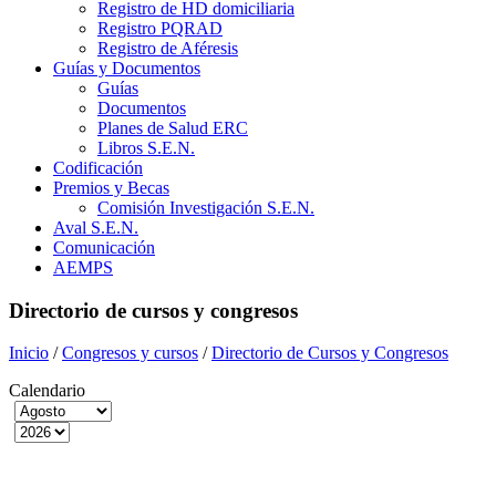
Registro de HD domiciliaria
Registro PQRAD
Registro de Aféresis
Guías y Documentos
Guías
Documentos
Planes de Salud ERC
Libros S.E.N.
Codificación
Premios y Becas
Comisión Investigación S.E.N.
Aval S.E.N.
Comunicación
AEMPS
Directorio de cursos y congresos
Inicio
/
Congresos y cursos
/
Directorio de Cursos y Congresos
Calendario