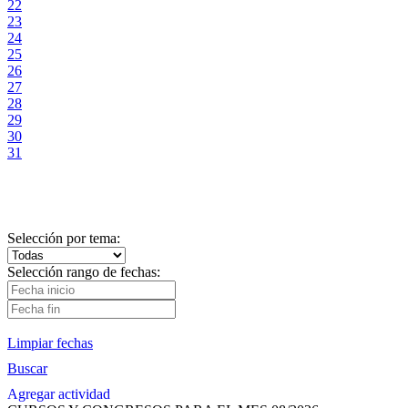
22
23
24
25
26
27
28
29
30
31
Selección por tema:
Selección rango de fechas:
Limpiar fechas
Buscar
Agregar actividad