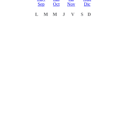
Sep
Oct
Nov
Dic
L
M
M
J
V
S
D