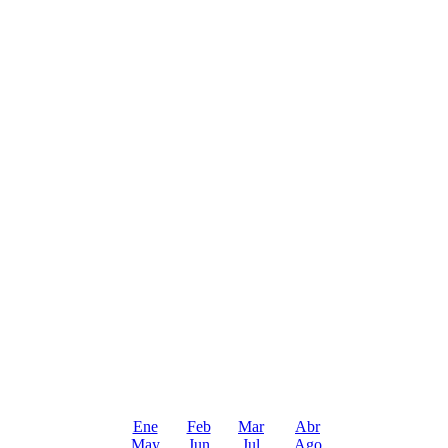
Ene
Feb
Mar
Abr
May
Jun
Jul
Ago