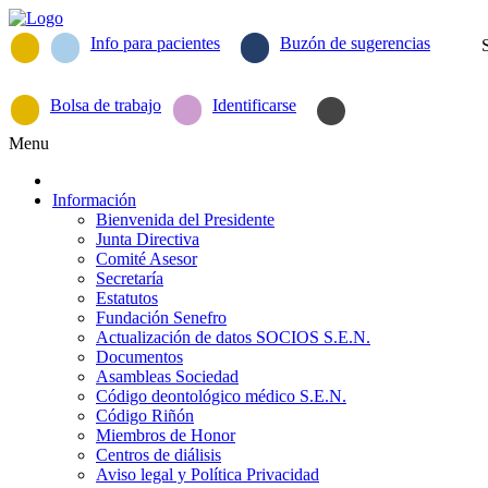
Info para pacientes
Buzón de sugerencias
Bolsa de trabajo
Identificarse
Menu
Información
Bienvenida del Presidente
Junta Directiva
Comité Asesor
Secretaría
Estatutos
Fundación Senefro
Actualización de datos SOCIOS S.E.N.
Documentos
Asambleas Sociedad
Código deontológico médico S.E.N.
Código Riñón
Miembros de Honor
Centros de diálisis
Aviso legal y Política Privacidad