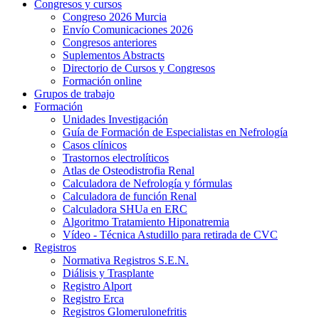
Congresos y cursos
Congreso 2026 Murcia
Envío Comunicaciones 2026
Congresos anteriores
Suplementos Abstracts
Directorio de Cursos y Congresos
Formación online
Grupos de trabajo
Formación
Unidades Investigación
Guía de Formación de Especialistas en Nefrología
Casos clínicos
Trastornos electrolíticos
Atlas de Osteodistrofia Renal
Calculadora de Nefrología y fórmulas
Calculadora de función Renal
Calculadora SHUa en ERC
Algoritmo Tratamiento Hiponatremia
Vídeo - Técnica Astudillo para retirada de CVC
Registros
Normativa Registros S.E.N.
Diálisis y Trasplante
Registro Alport
Registro Erca
Registros Glomerulonefritis