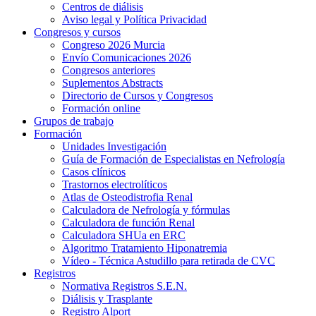
Centros de diálisis
Aviso legal y Política Privacidad
Congresos y cursos
Congreso 2026 Murcia
Envío Comunicaciones 2026
Congresos anteriores
Suplementos Abstracts
Directorio de Cursos y Congresos
Formación online
Grupos de trabajo
Formación
Unidades Investigación
Guía de Formación de Especialistas en Nefrología
Casos clínicos
Trastornos electrolíticos
Atlas de Osteodistrofia Renal
Calculadora de Nefrología y fórmulas
Calculadora de función Renal
Calculadora SHUa en ERC
Algoritmo Tratamiento Hiponatremia
Vídeo - Técnica Astudillo para retirada de CVC
Registros
Normativa Registros S.E.N.
Diálisis y Trasplante
Registro Alport