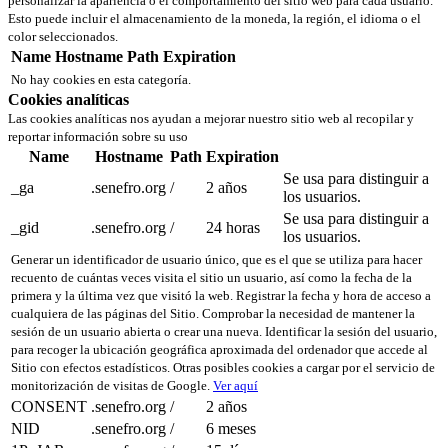
personalizar la apariencia o el comportamiento del sitio web para cada usuario.
Esto puede incluir el almacenamiento de la moneda, la región, el idioma o el
color seleccionados.
Name
Hostname
Path
Expiration
No hay cookies en esta categoría.
Cookies analíticas
Las cookies analíticas nos ayudan a mejorar nuestro sitio web al recopilar y
reportar información sobre su uso
Name
Hostname
Path
Expiration
Se usa para distinguir a
_ga
.senefro.org
/
2 años
los usuarios.
Se usa para distinguir a
_gid
.senefro.org
/
24 horas
los usuarios.
Generar un identificador de usuario único, que es el que se utiliza para hacer
recuento de cuántas veces visita el sitio un usuario, así como la fecha de la
primera y la última vez que visitó la web. Registrar la fecha y hora de acceso a
cualquiera de las páginas del Sitio. Comprobar la necesidad de mantener la
sesión de un usuario abierta o crear una nueva. Identificar la sesión del usuario,
para recoger la ubicación geográfica aproximada del ordenador que accede al
Sitio con efectos estadísticos. Otras posibles cookies a cargar por el servicio de
monitorización de visitas de Google.
Ver aquí
CONSENT
.senefro.org
/
2 años
NID
.senefro.org
/
6 meses