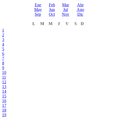
Ene
Feb
Mar
Abr
May
Jun
Jul
Ago
Sep
Oct
Nov
Dic
L
M
M
J
V
S
D
1
2
3
4
5
6
7
8
9
10
11
12
13
14
15
16
17
18
19