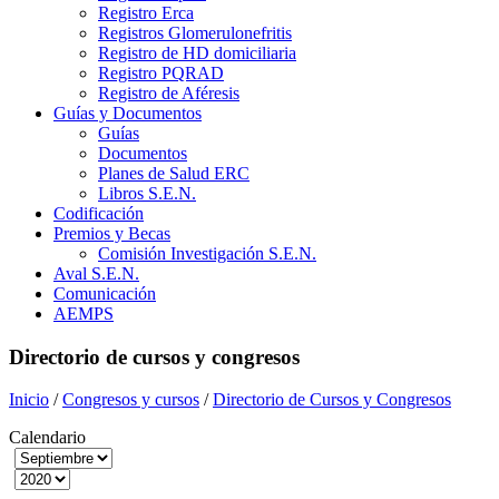
Registro Erca
Registros Glomerulonefritis
Registro de HD domiciliaria
Registro PQRAD
Registro de Aféresis
Guías y Documentos
Guías
Documentos
Planes de Salud ERC
Libros S.E.N.
Codificación
Premios y Becas
Comisión Investigación S.E.N.
Aval S.E.N.
Comunicación
AEMPS
Directorio de cursos y congresos
Inicio
/
Congresos y cursos
/
Directorio de Cursos y Congresos
Calendario