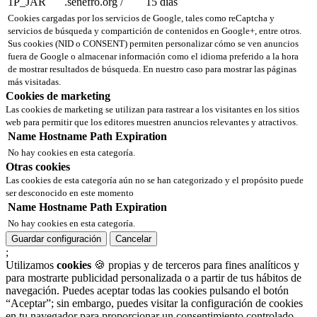
1P_JAR
.senefro.org
/
15 días
Cookies cargadas por los servicios de Google, tales como reCaptcha y
servicios de búsqueda y compartición de contenidos en Google+, entre otros.
Sus cookies (NID o CONSENT) permiten personalizar cómo se ven anuncios
fuera de Google o almacenar información como el idioma preferido a la hora
de mostrar resultados de búsqueda. En nuestro caso para mostrar las páginas
más visitadas.
Cookies de marketing
Las cookies de marketing se utilizan para rastrear a los visitantes en los sitios
web para permitir que los editores muestren anuncios relevantes y atractivos.
Name
Hostname
Path
Expiration
No hay cookies en esta categoría.
Otras cookies
Las cookies de esta categoría aún no se han categorizado y el propósito puede
ser desconocido en este momento
Name
Hostname
Path
Expiration
No hay cookies en esta categoría.
Guardar configuración
Cancelar
;
Utilizamos
cookies
🍪 propias y de terceros para fines analíticos y
para mostrarte publicidad personalizada o a partir de tus hábitos de
navegación. Puedes aceptar todas las cookies pulsando el botón
“Aceptar”; sin embargo, puedes visitar la configuración de cookies
en tu navegador para proporcionar un consentimiento controlado.