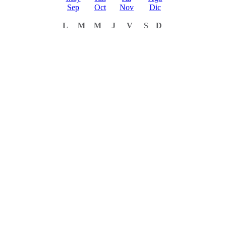
Sep
Oct
Nov
Dic
L
M
M
J
V
S
D