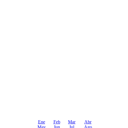
Ene
Feb
Mar
Abr
May
Jun
Jul
Ago