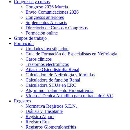
Congresos y cursos
Congreso 2026 Murcia
Envío Comunicaciones 2026
Congresos anteriores
Suplementos Abstracts
Directorio de Cursos y Congresos
Formación online
Grupos de trabajo
Formación
Unidades Investigación
Guía de Formación de Especialistas en Nefrología
Casos clínicos
Trastornos electrolíticos
Atlas de Osteodistrofia Renal
Calculadora de Nefrología y fórmulas
Calculadora de función Renal
Calculadora SHUa en ERC
Algoritmo Tratamiento Hiponatremia
Vídeo - Técnica Astudillo para retirada de CVC
Registros
Normativa Registros S.E.N.
Diálisis y Trasplante
Registro Alport
Registro Erca
Registros Glomerulonefritis