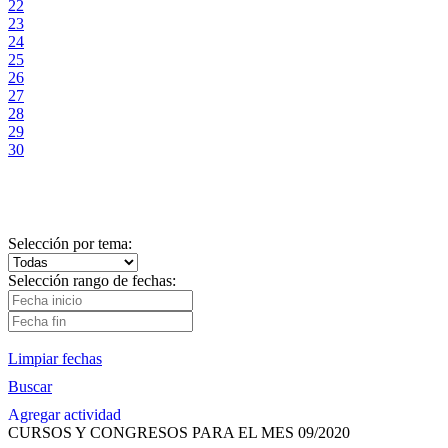
22
23
24
25
26
27
28
29
30
Selección por tema:
Selección rango de fechas:
Limpiar fechas
Buscar
Agregar actividad
CURSOS Y CONGRESOS PARA EL MES 09/2020