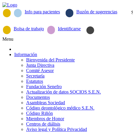
Info para pacientes
Buzón de sugerencias
Bolsa de trabajo
Identificarse
Menu
Información
Bienvenida del Presidente
Junta Directiva
Comité Asesor
Secretaría
Estatutos
Fundación Senefro
Actualización de datos SOCIOS S.E.N.
Documentos
Asambleas Sociedad
Código deontológico médico S.E.N.
Código Riñón
Miembros de Honor
Centros de diálisis
Aviso legal y Política Privacidad