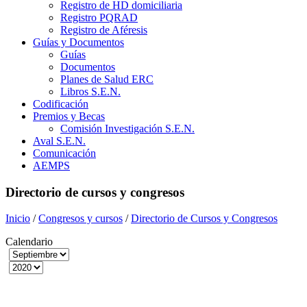
Registro de HD domiciliaria
Registro PQRAD
Registro de Aféresis
Guías y Documentos
Guías
Documentos
Planes de Salud ERC
Libros S.E.N.
Codificación
Premios y Becas
Comisión Investigación S.E.N.
Aval S.E.N.
Comunicación
AEMPS
Directorio de cursos y congresos
Inicio
/
Congresos y cursos
/
Directorio de Cursos y Congresos
Calendario