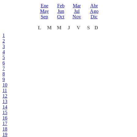
Ene
Feb
Mar
Abr
May
Jun
Jul
Ago
Sep
Oct
Nov
Dic
L
M
M
J
V
S
D
1
2
3
4
5
6
7
8
9
10
11
12
13
14
15
16
17
18
19