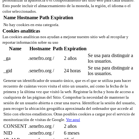
personalizar la apariencia o el comportamiento del sitio web para cada usuario.
Esto puede incluir el almacenamiento de la moneda, la región, el idioma o el
color seleccionados.
Name
Hostname
Path
Expiration
No hay cookies en esta categoría.
Cookies analíticas
Las cookies analíticas nos ayudan a mejorar nuestro sitio web al recopilar y
reportar información sobre su uso
Name
Hostname
Path
Expiration
Se usa para distinguir a
_ga
.senefro.org
/
2 años
los usuarios.
Se usa para distinguir a
_gid
.senefro.org
/
24 horas
los usuarios.
Generar un identificador de usuario único, que es el que se utiliza para hacer
recuento de cuántas veces visita el sitio un usuario, así como la fecha de la
primera y la última vez que visitó la web. Registrar la fecha y hora de acceso a
cualquiera de las páginas del Sitio. Comprobar la necesidad de mantener la
sesión de un usuario abierta o crear una nueva. Identificar la sesión del usuario,
para recoger la ubicación geográfica aproximada del ordenador que accede al
Sitio con efectos estadísticos. Otras posibles cookies a cargar por el servicio de
monitorización de visitas de Google.
Ver aquí
CONSENT
.senefro.org
/
2 años
NID
.senefro.org
/
6 meses