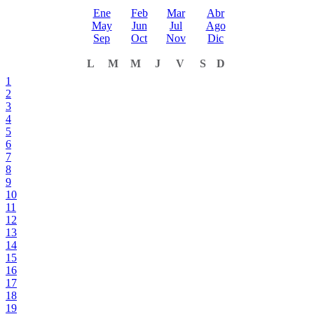
Ene
Feb
Mar
Abr
May
Jun
Jul
Ago
Sep
Oct
Nov
Dic
L
M
M
J
V
S
D
1
2
3
4
5
6
7
8
9
10
11
12
13
14
15
16
17
18
19