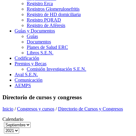
Registro Erca
Registros Glomerulonefritis
Registro de HD domiciliaria
Registro PQRAD
Registro de Aféresis
Guías y Documentos
Guías
Documentos
Planes de Salud ERC
Libros S.E.N.
Codificación
Premios y Becas
Comisión Investigación S.E.N.
Aval S.E.N.
Comunicación
AEMPS
Directorio de cursos y congresos
Inicio
/
Congresos y cursos
/
Directorio de Cursos y Congresos
Calendario