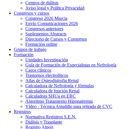
Centros de diálisis
Aviso legal y Política Privacidad
Congresos y cursos
Congreso 2026 Murcia
Envío Comunicaciones 2026
Congresos anteriores
Suplementos Abstracts
Directorio de Cursos y Congresos
Formación online
Grupos de trabajo
Formación
Unidades Investigación
Guía de Formación de Especialistas en Nefrología
Casos clínicos
Trastornos electrolíticos
Atlas de Osteodistrofia Renal
Calculadora de Nefrología y fórmulas
Calculadora de función Renal
Calculadora SHUa en ERC
Algoritmo Tratamiento Hiponatremia
Vídeo - Técnica Astudillo para retirada de CVC
Registros
Normativa Registros S.E.N.
Diálisis y Trasplante
Registro Alport