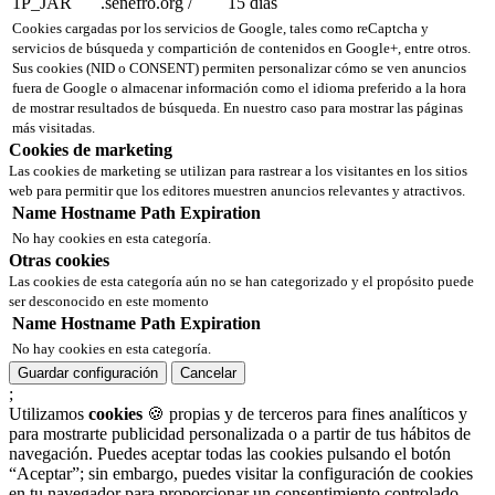
1P_JAR
.senefro.org
/
15 días
Cookies cargadas por los servicios de Google, tales como reCaptcha y
servicios de búsqueda y compartición de contenidos en Google+, entre otros.
Sus cookies (NID o CONSENT) permiten personalizar cómo se ven anuncios
fuera de Google o almacenar información como el idioma preferido a la hora
de mostrar resultados de búsqueda. En nuestro caso para mostrar las páginas
más visitadas.
Cookies de marketing
Las cookies de marketing se utilizan para rastrear a los visitantes en los sitios
web para permitir que los editores muestren anuncios relevantes y atractivos.
Name
Hostname
Path
Expiration
No hay cookies en esta categoría.
Otras cookies
Las cookies de esta categoría aún no se han categorizado y el propósito puede
ser desconocido en este momento
Name
Hostname
Path
Expiration
No hay cookies en esta categoría.
Guardar configuración
Cancelar
;
Utilizamos
cookies
🍪 propias y de terceros para fines analíticos y
para mostrarte publicidad personalizada o a partir de tus hábitos de
navegación. Puedes aceptar todas las cookies pulsando el botón
“Aceptar”; sin embargo, puedes visitar la configuración de cookies
en tu navegador para proporcionar un consentimiento controlado.