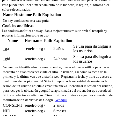
personalizar la apariencia o el comportamiento del sitio web para cada usuario.
Esto puede incluir el almacenamiento de la moneda, la región, el idioma o el
color seleccionados.
Name
Hostname
Path
Expiration
No hay cookies en esta categoría.
Cookies analíticas
Las cookies analíticas nos ayudan a mejorar nuestro sitio web al recopilar y
reportar información sobre su uso
Name
Hostname
Path
Expiration
Se usa para distinguir a
_ga
.senefro.org
/
2 años
los usuarios.
Se usa para distinguir a
_gid
.senefro.org
/
24 horas
los usuarios.
Generar un identificador de usuario único, que es el que se utiliza para hacer
recuento de cuántas veces visita el sitio un usuario, así como la fecha de la
primera y la última vez que visitó la web. Registrar la fecha y hora de acceso a
cualquiera de las páginas del Sitio. Comprobar la necesidad de mantener la
sesión de un usuario abierta o crear una nueva. Identificar la sesión del usuario,
para recoger la ubicación geográfica aproximada del ordenador que accede al
Sitio con efectos estadísticos. Otras posibles cookies a cargar por el servicio de
monitorización de visitas de Google.
Ver aquí
CONSENT
.senefro.org
/
2 años
NID
.senefro.org
/
6 meses