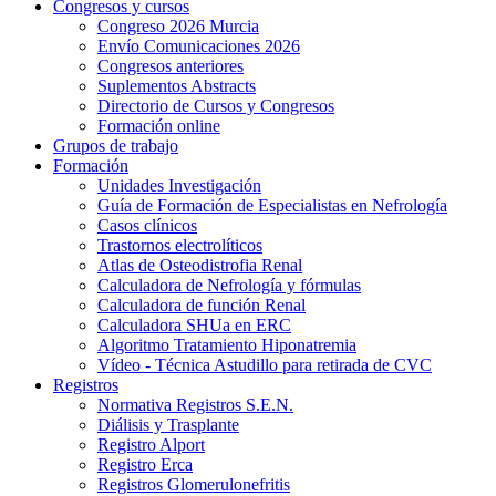
Congresos y cursos
Congreso 2026 Murcia
Envío Comunicaciones 2026
Congresos anteriores
Suplementos Abstracts
Directorio de Cursos y Congresos
Formación online
Grupos de trabajo
Formación
Unidades Investigación
Guía de Formación de Especialistas en Nefrología
Casos clínicos
Trastornos electrolíticos
Atlas de Osteodistrofia Renal
Calculadora de Nefrología y fórmulas
Calculadora de función Renal
Calculadora SHUa en ERC
Algoritmo Tratamiento Hiponatremia
Vídeo - Técnica Astudillo para retirada de CVC
Registros
Normativa Registros S.E.N.
Diálisis y Trasplante
Registro Alport
Registro Erca
Registros Glomerulonefritis