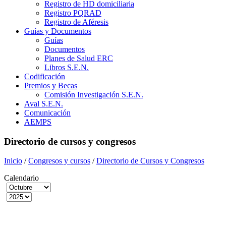
Registro de HD domiciliaria
Registro PQRAD
Registro de Aféresis
Guías y Documentos
Guías
Documentos
Planes de Salud ERC
Libros S.E.N.
Codificación
Premios y Becas
Comisión Investigación S.E.N.
Aval S.E.N.
Comunicación
AEMPS
Directorio de cursos y congresos
Inicio
/
Congresos y cursos
/
Directorio de Cursos y Congresos
Calendario