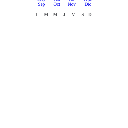
Sep
Oct
Nov
Dic
L
M
M
J
V
S
D