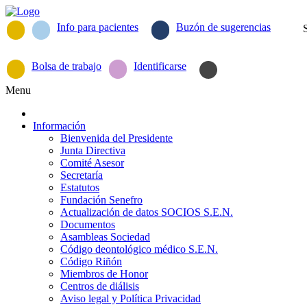
Info para pacientes
Buzón de sugerencias
Bolsa de trabajo
Identificarse
Menu
Información
Bienvenida del Presidente
Junta Directiva
Comité Asesor
Secretaría
Estatutos
Fundación Senefro
Actualización de datos SOCIOS S.E.N.
Documentos
Asambleas Sociedad
Código deontológico médico S.E.N.
Código Riñón
Miembros de Honor
Centros de diálisis
Aviso legal y Política Privacidad