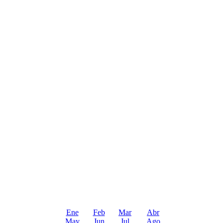
Ene
Feb
Mar
Abr
May
Jun
Jul
Ago