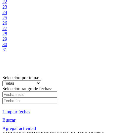
22
23
24
25
26
27
28
29
30
31
Selección por tema:
Selección rango de fechas:
Limpiar fechas
Buscar
Agregar actividad