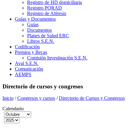
Registro de HD domiciliaria
Registro PQRAD
Registro de Aféresis
Guías y Documentos
Guías
Documentos
Planes de Salud ERC
Libros S.E.N.
Codificación
Premios y Becas
Comisión Investigación S.E.N.
Aval S.E.N.
Comunicación
AEMPS
Directorio de cursos y congresos
Inicio
/
Congresos y cursos
/
Directorio de Cursos y Congresos
Calendario