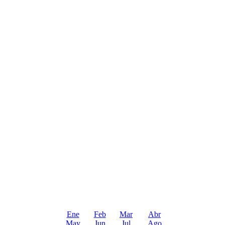
Ene
Feb
Mar
Abr
May
Jun
Jul
Ago