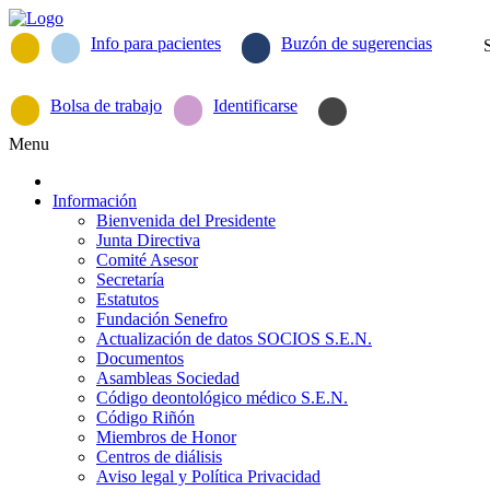
Info para pacientes
Buzón de sugerencias
Bolsa de trabajo
Identificarse
Menu
Información
Bienvenida del Presidente
Junta Directiva
Comité Asesor
Secretaría
Estatutos
Fundación Senefro
Actualización de datos SOCIOS S.E.N.
Documentos
Asambleas Sociedad
Código deontológico médico S.E.N.
Código Riñón
Miembros de Honor
Centros de diálisis
Aviso legal y Política Privacidad