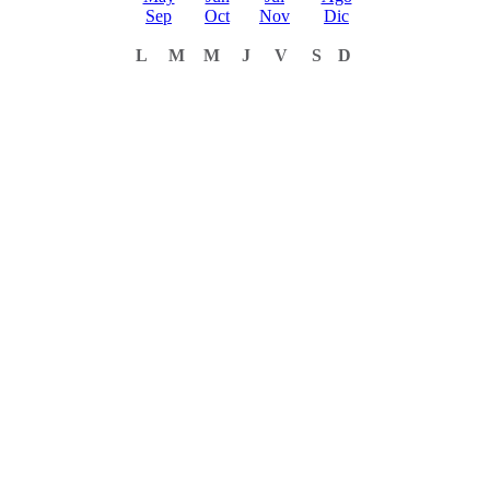
Sep
Oct
Nov
Dic
L
M
M
J
V
S
D