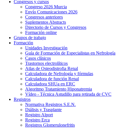
Congresos y cursos
Congreso 2026 Murcia
Envío Comunicaciones 2026
Congresos anteriores
Suplementos Abstracts
Directorio de Cursos y Congresos
Formación online
Grupos de trabajo
Formación
Unidades Investigación
Guía de Formación de Especialistas en Nefrología
Casos clínicos
Trastornos electrolíticos
Atlas de Osteodistrofia Renal
Calculadora de Nefrología y fórmulas
Calculadora de función Renal
Calculadora SHUa en ERC
Algoritmo Tratamiento Hiponatremia
Vídeo - Técnica Astudillo para retirada de CVC
Registros
Normativa Registros S.E.N.
Diálisis y Trasplante
Registro Alport
Registro Erca
Registros Glomerulonefritis