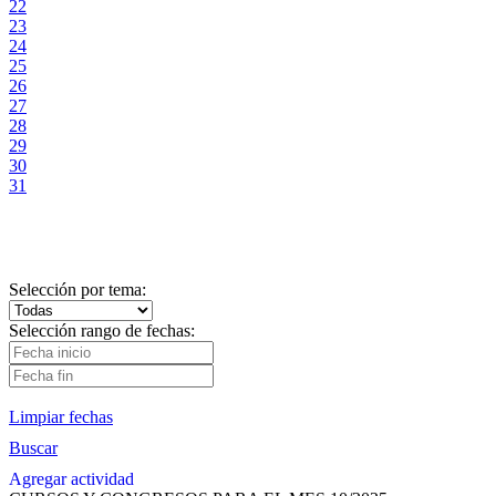
22
23
24
25
26
27
28
29
30
31
Selección por tema:
Selección rango de fechas:
Limpiar fechas
Buscar
Agregar actividad