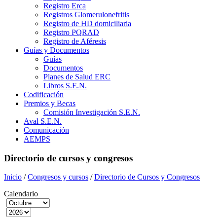
Registro Erca
Registros Glomerulonefritis
Registro de HD domiciliaria
Registro PQRAD
Registro de Aféresis
Guías y Documentos
Guías
Documentos
Planes de Salud ERC
Libros S.E.N.
Codificación
Premios y Becas
Comisión Investigación S.E.N.
Aval S.E.N.
Comunicación
AEMPS
Directorio de cursos y congresos
Inicio
/
Congresos y cursos
/
Directorio de Cursos y Congresos
Calendario