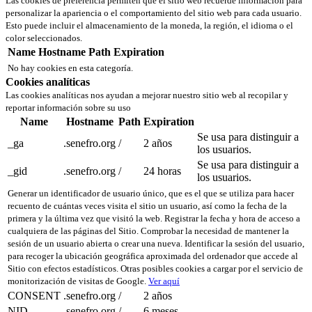
Las cookies de preferencia permiten que el sitio web recuerde información para
personalizar la apariencia o el comportamiento del sitio web para cada usuario.
Esto puede incluir el almacenamiento de la moneda, la región, el idioma o el
color seleccionados.
Name
Hostname
Path
Expiration
No hay cookies en esta categoría.
Cookies analíticas
Las cookies analíticas nos ayudan a mejorar nuestro sitio web al recopilar y
reportar información sobre su uso
Name
Hostname
Path
Expiration
Se usa para distinguir a
_ga
.senefro.org
/
2 años
los usuarios.
Se usa para distinguir a
_gid
.senefro.org
/
24 horas
los usuarios.
Generar un identificador de usuario único, que es el que se utiliza para hacer
recuento de cuántas veces visita el sitio un usuario, así como la fecha de la
primera y la última vez que visitó la web. Registrar la fecha y hora de acceso a
cualquiera de las páginas del Sitio. Comprobar la necesidad de mantener la
sesión de un usuario abierta o crear una nueva. Identificar la sesión del usuario,
para recoger la ubicación geográfica aproximada del ordenador que accede al
Sitio con efectos estadísticos. Otras posibles cookies a cargar por el servicio de
monitorización de visitas de Google.
Ver aquí
CONSENT
.senefro.org
/
2 años
NID
.senefro.org
/
6 meses