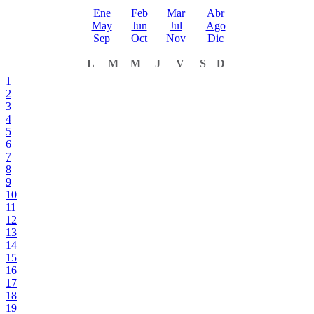
Ene
Feb
Mar
Abr
May
Jun
Jul
Ago
Sep
Oct
Nov
Dic
L
M
M
J
V
S
D
1
2
3
4
5
6
7
8
9
10
11
12
13
14
15
16
17
18
19