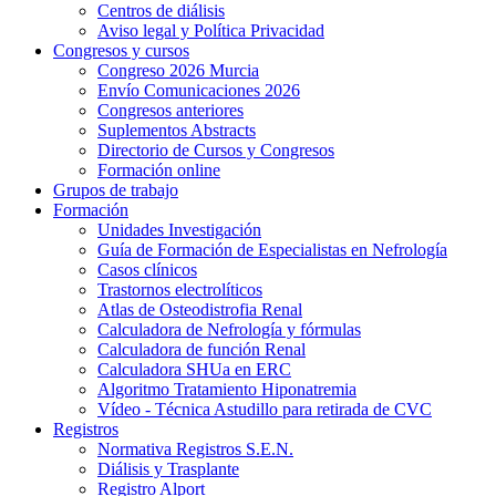
Centros de diálisis
Aviso legal y Política Privacidad
Congresos y cursos
Congreso 2026 Murcia
Envío Comunicaciones 2026
Congresos anteriores
Suplementos Abstracts
Directorio de Cursos y Congresos
Formación online
Grupos de trabajo
Formación
Unidades Investigación
Guía de Formación de Especialistas en Nefrología
Casos clínicos
Trastornos electrolíticos
Atlas de Osteodistrofia Renal
Calculadora de Nefrología y fórmulas
Calculadora de función Renal
Calculadora SHUa en ERC
Algoritmo Tratamiento Hiponatremia
Vídeo - Técnica Astudillo para retirada de CVC
Registros
Normativa Registros S.E.N.
Diálisis y Trasplante
Registro Alport