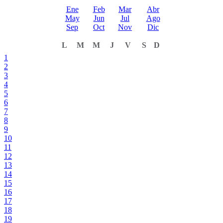
Ene
Feb
Mar
Abr
May
Jun
Jul
Ago
Sep
Oct
Nov
Dic
L
M
M
J
V
S
D
1
2
3
4
5
6
7
8
9
10
11
12
13
14
15
16
17
18
19