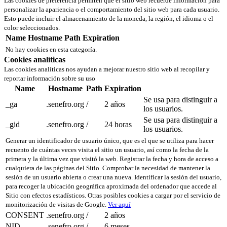
Las cookies de preferencia permiten que el sitio web recuerde información para
personalizar la apariencia o el comportamiento del sitio web para cada usuario.
Esto puede incluir el almacenamiento de la moneda, la región, el idioma o el
color seleccionados.
Name
Hostname
Path
Expiration
No hay cookies en esta categoría.
Cookies analíticas
Las cookies analíticas nos ayudan a mejorar nuestro sitio web al recopilar y
reportar información sobre su uso
Name
Hostname
Path
Expiration
Se usa para distinguir a
_ga
.senefro.org
/
2 años
los usuarios.
Se usa para distinguir a
_gid
.senefro.org
/
24 horas
los usuarios.
Generar un identificador de usuario único, que es el que se utiliza para hacer
recuento de cuántas veces visita el sitio un usuario, así como la fecha de la
primera y la última vez que visitó la web. Registrar la fecha y hora de acceso a
cualquiera de las páginas del Sitio. Comprobar la necesidad de mantener la
sesión de un usuario abierta o crear una nueva. Identificar la sesión del usuario,
para recoger la ubicación geográfica aproximada del ordenador que accede al
Sitio con efectos estadísticos. Otras posibles cookies a cargar por el servicio de
monitorización de visitas de Google.
Ver aquí
CONSENT
.senefro.org
/
2 años
NID
.senefro.org
/
6 meses