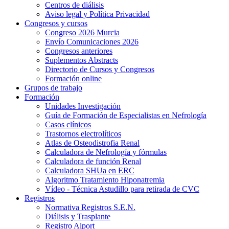
Centros de diálisis
Aviso legal y Política Privacidad
Congresos y cursos
Congreso 2026 Murcia
Envío Comunicaciones 2026
Congresos anteriores
Suplementos Abstracts
Directorio de Cursos y Congresos
Formación online
Grupos de trabajo
Formación
Unidades Investigación
Guía de Formación de Especialistas en Nefrología
Casos clínicos
Trastornos electrolíticos
Atlas de Osteodistrofia Renal
Calculadora de Nefrología y fórmulas
Calculadora de función Renal
Calculadora SHUa en ERC
Algoritmo Tratamiento Hiponatremia
Vídeo - Técnica Astudillo para retirada de CVC
Registros
Normativa Registros S.E.N.
Diálisis y Trasplante
Registro Alport