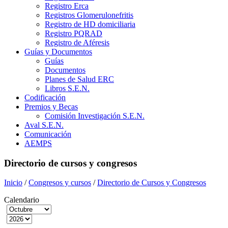
Registro Erca
Registros Glomerulonefritis
Registro de HD domiciliaria
Registro PQRAD
Registro de Aféresis
Guías y Documentos
Guías
Documentos
Planes de Salud ERC
Libros S.E.N.
Codificación
Premios y Becas
Comisión Investigación S.E.N.
Aval S.E.N.
Comunicación
AEMPS
Directorio de cursos y congresos
Inicio
/
Congresos y cursos
/
Directorio de Cursos y Congresos
Calendario