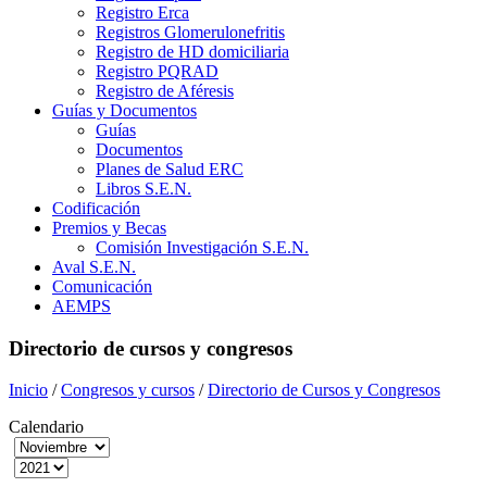
Registro Erca
Registros Glomerulonefritis
Registro de HD domiciliaria
Registro PQRAD
Registro de Aféresis
Guías y Documentos
Guías
Documentos
Planes de Salud ERC
Libros S.E.N.
Codificación
Premios y Becas
Comisión Investigación S.E.N.
Aval S.E.N.
Comunicación
AEMPS
Directorio de cursos y congresos
Inicio
/
Congresos y cursos
/
Directorio de Cursos y Congresos
Calendario