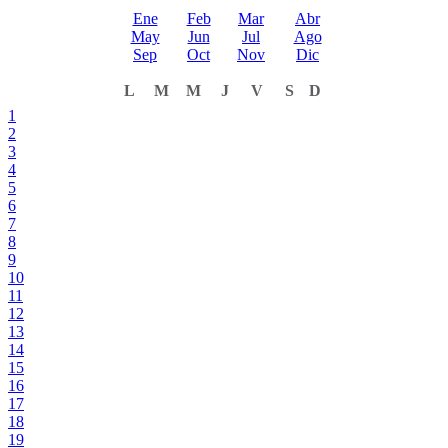
Ene
Feb
Mar
Abr
May
Jun
Jul
Ago
Sep
Oct
Nov
Dic
L
M
M
J
V
S
D
1
2
3
4
5
6
7
8
9
10
11
12
13
14
15
16
17
18
19