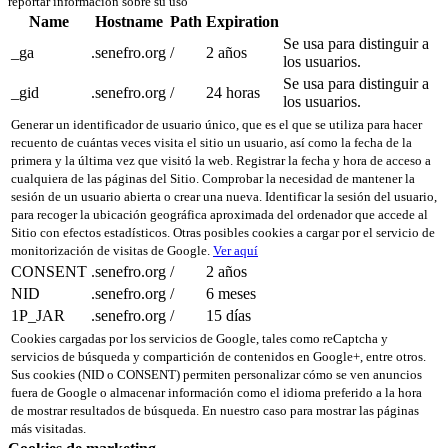
reportar información sobre su uso
Name
Hostname
Path
Expiration
Se usa para distinguir a
_ga
.senefro.org
/
2 años
los usuarios.
Se usa para distinguir a
_gid
.senefro.org
/
24 horas
los usuarios.
Generar un identificador de usuario único, que es el que se utiliza para hacer
recuento de cuántas veces visita el sitio un usuario, así como la fecha de la
primera y la última vez que visitó la web. Registrar la fecha y hora de acceso a
cualquiera de las páginas del Sitio. Comprobar la necesidad de mantener la
sesión de un usuario abierta o crear una nueva. Identificar la sesión del usuario,
para recoger la ubicación geográfica aproximada del ordenador que accede al
Sitio con efectos estadísticos. Otras posibles cookies a cargar por el servicio de
monitorización de visitas de Google.
Ver aquí
CONSENT
.senefro.org
/
2 años
NID
.senefro.org
/
6 meses
1P_JAR
.senefro.org
/
15 días
Cookies cargadas por los servicios de Google, tales como reCaptcha y
servicios de búsqueda y compartición de contenidos en Google+, entre otros.
Sus cookies (NID o CONSENT) permiten personalizar cómo se ven anuncios
fuera de Google o almacenar información como el idioma preferido a la hora
de mostrar resultados de búsqueda. En nuestro caso para mostrar las páginas
más visitadas.