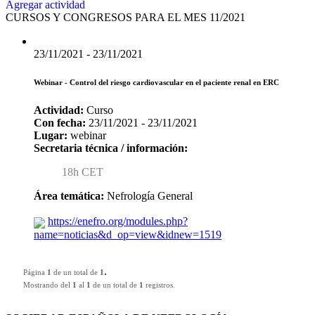
Agregar actividad
CURSOS Y CONGRESOS PARA EL MES 11/2021
23/11/2021 - 23/11/2021
Webinar - Control del riesgo cardiovascular en el paciente renal en ERC
Actividad:
Curso
Con fecha:
23/11/2021 - 23/11/2021
Lugar:
webinar
Secretaria técnica / información:
18h CET
Área temática:
Nefrología General
https://enefro.org/modules.php?
name=noticias&d_op=view&idnew=1519
.
Página
1
de un total de
1
Mostrando del
1
al
1
de un total de
1
registros.