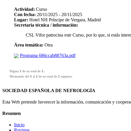
Actividad:
Curso
Con fecha:
20/11/2025 - 20/11/2025
Lugar:
Hotel NH Príncipe de Vergara, Madrid
Secretaria técnica / información:
CSL Vifor patrocina este Curso, por lo que, si estás inter
Área temática:
Otra
Programa 686ccab88763a.pdf
.
Página
1
de un total de
1
Mostrando del
1
al
2
de un total de
2
registros.
SOCIEDAD ESPAÑOLA DE NEFROLOGÍA
Esta Web pretende favorecer la información, comunicación y cooperaci
Resumen
Inicio
Revistas