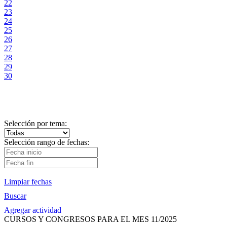
22
23
24
25
26
27
28
29
30
Selección por tema:
Selección rango de fechas:
Limpiar fechas
Buscar
Agregar actividad
CURSOS Y CONGRESOS PARA EL MES 11/2025