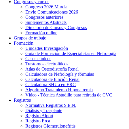
Congresos y cursos
Congreso 2026 Murcia
Envío Comunicaciones 2026
Congresos anteriores
Suplementos Abstracts
Directorio de Cursos y Congresos
Formación online
Grupos de trabajo
Formación
Unidades Investigación
Guía de Formación de Especialistas en Nefrología
Casos clínicos
Trastornos electrolíticos
Atlas de Osteodistrofia Renal
Calculadora de Nefrología y fórmulas
Calculadora de función Renal
Calculadora SHUa en ERC
Algoritmo Tratamiento Hiponatremia
Vídeo - Técnica Astudillo para retirada de CVC
Registros
Normativa Registros S.E.N.
Diálisis y Trasplante
Registro Alport
Registro Erca
Registros Glomerulonefritis