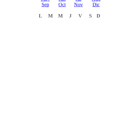
Sep
Oct
Nov
Dic
L
M
M
J
V
S
D