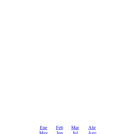
Ene
Feb
Mar
Abr
May
Jun
Jul
Ago