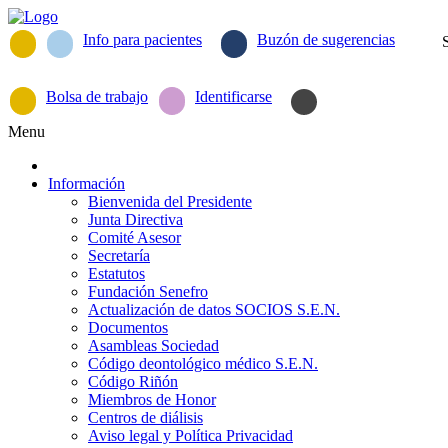
Info para pacientes
Buzón de sugerencias
Bolsa de trabajo
Identificarse
Menu
Información
Bienvenida del Presidente
Junta Directiva
Comité Asesor
Secretaría
Estatutos
Fundación Senefro
Actualización de datos SOCIOS S.E.N.
Documentos
Asambleas Sociedad
Código deontológico médico S.E.N.
Código Riñón
Miembros de Honor
Centros de diálisis
Aviso legal y Política Privacidad