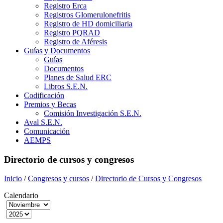
Registro Erca
Registros Glomerulonefritis
Registro de HD domiciliaria
Registro PQRAD
Registro de Aféresis
Guías y Documentos
Guías
Documentos
Planes de Salud ERC
Libros S.E.N.
Codificación
Premios y Becas
Comisión Investigación S.E.N.
Aval S.E.N.
Comunicación
AEMPS
Directorio de cursos y congresos
Inicio
/
Congresos y cursos
/
Directorio de Cursos y Congresos
Calendario