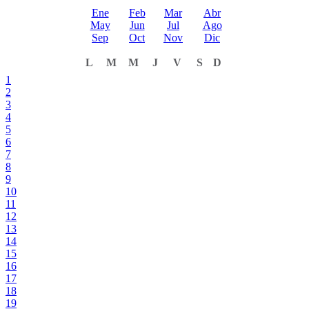
Ene
Feb
Mar
Abr
May
Jun
Jul
Ago
Sep
Oct
Nov
Dic
L
M
M
J
V
S
D
1
2
3
4
5
6
7
8
9
10
11
12
13
14
15
16
17
18
19