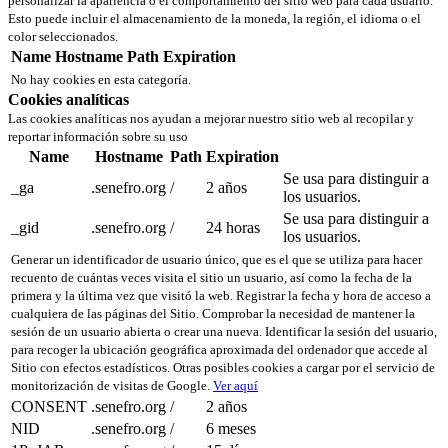
personalizar la apariencia o el comportamiento del sitio web para cada usuario.
Esto puede incluir el almacenamiento de la moneda, la región, el idioma o el
color seleccionados.
Name
Hostname
Path
Expiration
No hay cookies en esta categoría.
Cookies analíticas
Las cookies analíticas nos ayudan a mejorar nuestro sitio web al recopilar y
reportar información sobre su uso
Name
Hostname
Path
Expiration
Se usa para distinguir a
_ga
.senefro.org
/
2 años
los usuarios.
Se usa para distinguir a
_gid
.senefro.org
/
24 horas
los usuarios.
Generar un identificador de usuario único, que es el que se utiliza para hacer
recuento de cuántas veces visita el sitio un usuario, así como la fecha de la
primera y la última vez que visitó la web. Registrar la fecha y hora de acceso a
cualquiera de las páginas del Sitio. Comprobar la necesidad de mantener la
sesión de un usuario abierta o crear una nueva. Identificar la sesión del usuario,
para recoger la ubicación geográfica aproximada del ordenador que accede al
Sitio con efectos estadísticos. Otras posibles cookies a cargar por el servicio de
monitorización de visitas de Google.
Ver aquí
CONSENT
.senefro.org
/
2 años
NID
.senefro.org
/
6 meses