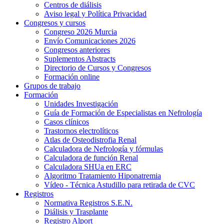
Centros de diálisis
Aviso legal y Política Privacidad
Congresos y cursos
Congreso 2026 Murcia
Envío Comunicaciones 2026
Congresos anteriores
Suplementos Abstracts
Directorio de Cursos y Congresos
Formación online
Grupos de trabajo
Formación
Unidades Investigación
Guía de Formación de Especialistas en Nefrología
Casos clínicos
Trastornos electrolíticos
Atlas de Osteodistrofia Renal
Calculadora de Nefrología y fórmulas
Calculadora de función Renal
Calculadora SHUa en ERC
Algoritmo Tratamiento Hiponatremia
Vídeo - Técnica Astudillo para retirada de CVC
Registros
Normativa Registros S.E.N.
Diálisis y Trasplante
Registro Alport