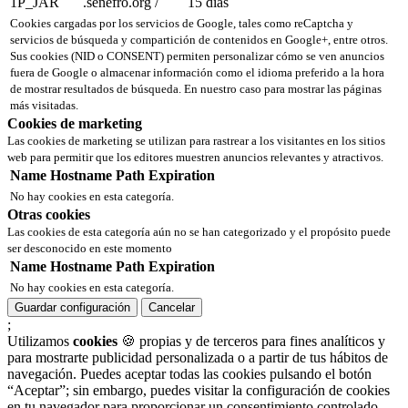
1P_JAR
.senefro.org
/
15 días
Cookies cargadas por los servicios de Google, tales como reCaptcha y
servicios de búsqueda y compartición de contenidos en Google+, entre otros.
Sus cookies (NID o CONSENT) permiten personalizar cómo se ven anuncios
fuera de Google o almacenar información como el idioma preferido a la hora
de mostrar resultados de búsqueda. En nuestro caso para mostrar las páginas
más visitadas.
Cookies de marketing
Las cookies de marketing se utilizan para rastrear a los visitantes en los sitios
web para permitir que los editores muestren anuncios relevantes y atractivos.
Name
Hostname
Path
Expiration
No hay cookies en esta categoría.
Otras cookies
Las cookies de esta categoría aún no se han categorizado y el propósito puede
ser desconocido en este momento
Name
Hostname
Path
Expiration
No hay cookies en esta categoría.
Guardar configuración
Cancelar
;
Utilizamos
cookies
🍪 propias y de terceros para fines analíticos y
para mostrarte publicidad personalizada o a partir de tus hábitos de
navegación. Puedes aceptar todas las cookies pulsando el botón
“Aceptar”; sin embargo, puedes visitar la configuración de cookies
en tu navegador para proporcionar un consentimiento controlado.