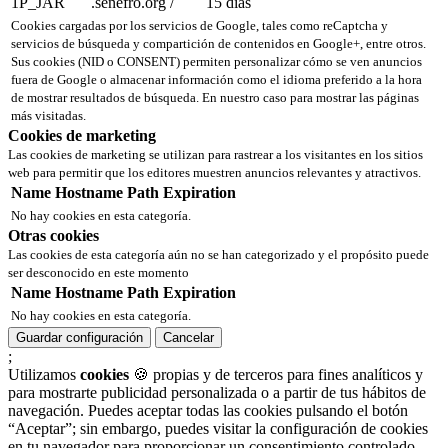
1P_JAR
.senefro.org
/
15 días
Cookies cargadas por los servicios de Google, tales como reCaptcha y
servicios de búsqueda y compartición de contenidos en Google+, entre otros.
Sus cookies (NID o CONSENT) permiten personalizar cómo se ven anuncios
fuera de Google o almacenar información como el idioma preferido a la hora
de mostrar resultados de búsqueda. En nuestro caso para mostrar las páginas
más visitadas.
Cookies de marketing
Las cookies de marketing se utilizan para rastrear a los visitantes en los sitios
web para permitir que los editores muestren anuncios relevantes y atractivos.
Name
Hostname
Path
Expiration
No hay cookies en esta categoría.
Otras cookies
Las cookies de esta categoría aún no se han categorizado y el propósito puede
ser desconocido en este momento
Name
Hostname
Path
Expiration
No hay cookies en esta categoría.
Guardar configuración
Cancelar
;
Utilizamos
cookies
🍪 propias y de terceros para fines analíticos y
para mostrarte publicidad personalizada o a partir de tus hábitos de
navegación. Puedes aceptar todas las cookies pulsando el botón
“Aceptar”; sin embargo, puedes visitar la configuración de cookies
en tu navegador para proporcionar un consentimiento controlado.