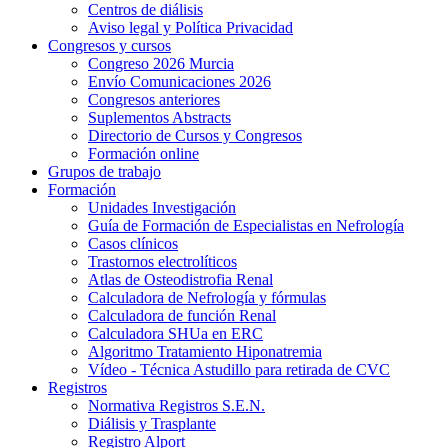
Centros de diálisis
Aviso legal y Política Privacidad
Congresos y cursos
Congreso 2026 Murcia
Envío Comunicaciones 2026
Congresos anteriores
Suplementos Abstracts
Directorio de Cursos y Congresos
Formación online
Grupos de trabajo
Formación
Unidades Investigación
Guía de Formación de Especialistas en Nefrología
Casos clínicos
Trastornos electrolíticos
Atlas de Osteodistrofia Renal
Calculadora de Nefrología y fórmulas
Calculadora de función Renal
Calculadora SHUa en ERC
Algoritmo Tratamiento Hiponatremia
Vídeo - Técnica Astudillo para retirada de CVC
Registros
Normativa Registros S.E.N.
Diálisis y Trasplante
Registro Alport