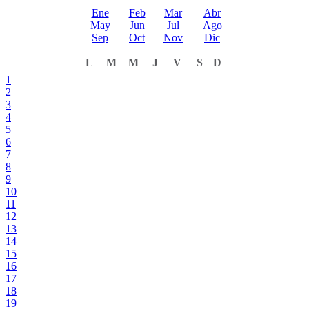
Ene
Feb
Mar
Abr
May
Jun
Jul
Ago
Sep
Oct
Nov
Dic
L
M
M
J
V
S
D
1
2
3
4
5
6
7
8
9
10
11
12
13
14
15
16
17
18
19