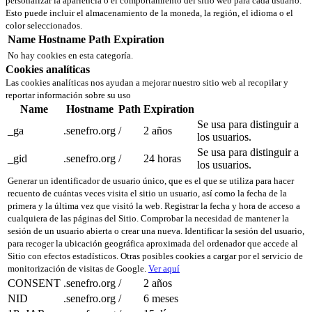
personalizar la apariencia o el comportamiento del sitio web para cada usuario.
Esto puede incluir el almacenamiento de la moneda, la región, el idioma o el
color seleccionados.
Name
Hostname
Path
Expiration
No hay cookies en esta categoría.
Cookies analíticas
Las cookies analíticas nos ayudan a mejorar nuestro sitio web al recopilar y
reportar información sobre su uso
Name
Hostname
Path
Expiration
Se usa para distinguir a
_ga
.senefro.org
/
2 años
los usuarios.
Se usa para distinguir a
_gid
.senefro.org
/
24 horas
los usuarios.
Generar un identificador de usuario único, que es el que se utiliza para hacer
recuento de cuántas veces visita el sitio un usuario, así como la fecha de la
primera y la última vez que visitó la web. Registrar la fecha y hora de acceso a
cualquiera de las páginas del Sitio. Comprobar la necesidad de mantener la
sesión de un usuario abierta o crear una nueva. Identificar la sesión del usuario,
para recoger la ubicación geográfica aproximada del ordenador que accede al
Sitio con efectos estadísticos. Otras posibles cookies a cargar por el servicio de
monitorización de visitas de Google.
Ver aquí
CONSENT
.senefro.org
/
2 años
NID
.senefro.org
/
6 meses