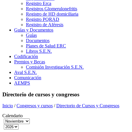
Registro Erca
Registros Glomerulonefritis
Registro de HD domiciliaria
Registro PQRAD
Registro de Aféresis
Guías y Documentos
Guías
Documentos
Planes de Salud ERC
Libros S.E.N.
Codificación
Premios y Becas
Comisión Investigación S.E.N.
Aval S.E.N.
Comunicación
AEMPS
Directorio de cursos y congresos
Inicio
/
Congresos y cursos
/
Directorio de Cursos y Congresos
Calendario