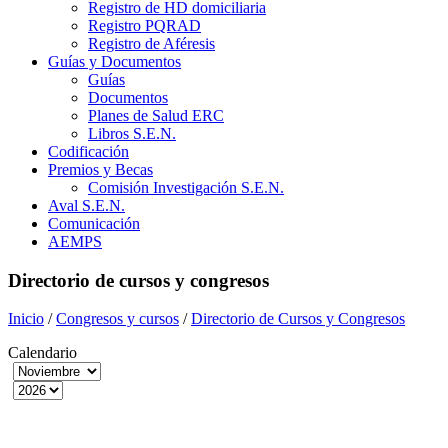
Registro de HD domiciliaria
Registro PQRAD
Registro de Aféresis
Guías y Documentos
Guías
Documentos
Planes de Salud ERC
Libros S.E.N.
Codificación
Premios y Becas
Comisión Investigación S.E.N.
Aval S.E.N.
Comunicación
AEMPS
Directorio de cursos y congresos
Inicio
/
Congresos y cursos
/
Directorio de Cursos y Congresos
Calendario