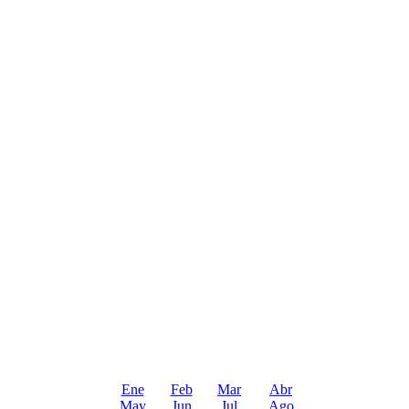
Ene
Feb
Mar
Abr
May
Jun
Jul
Ago