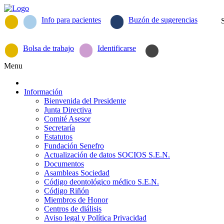
Info para pacientes
Buzón de sugerencias
Bolsa de trabajo
Identificarse
Menu
Información
Bienvenida del Presidente
Junta Directiva
Comité Asesor
Secretaría
Estatutos
Fundación Senefro
Actualización de datos SOCIOS S.E.N.
Documentos
Asambleas Sociedad
Código deontológico médico S.E.N.
Código Riñón
Miembros de Honor
Centros de diálisis
Aviso legal y Política Privacidad