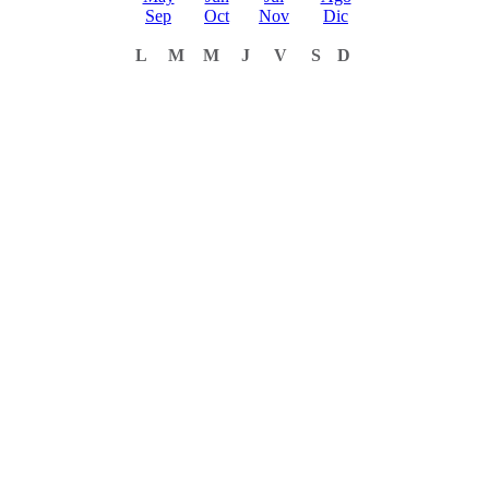
Sep
Oct
Nov
Dic
L
M
M
J
V
S
D