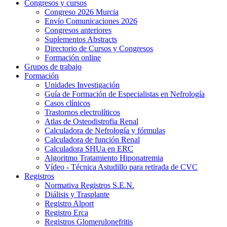
Congresos y cursos
Congreso 2026 Murcia
Envío Comunicaciones 2026
Congresos anteriores
Suplementos Abstracts
Directorio de Cursos y Congresos
Formación online
Grupos de trabajo
Formación
Unidades Investigación
Guía de Formación de Especialistas en Nefrología
Casos clínicos
Trastornos electrolíticos
Atlas de Osteodistrofia Renal
Calculadora de Nefrología y fórmulas
Calculadora de función Renal
Calculadora SHUa en ERC
Algoritmo Tratamiento Hiponatremia
Vídeo - Técnica Astudillo para retirada de CVC
Registros
Normativa Registros S.E.N.
Diálisis y Trasplante
Registro Alport
Registro Erca
Registros Glomerulonefritis