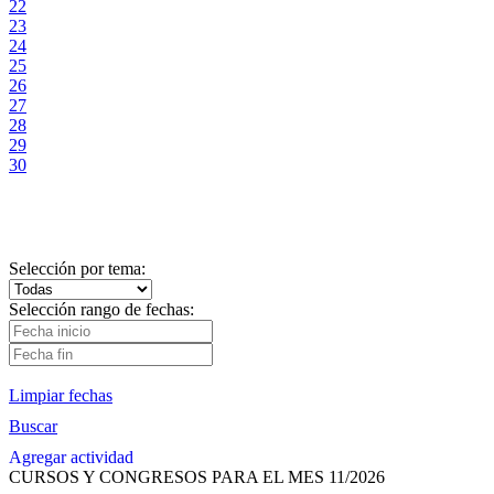
22
23
24
25
26
27
28
29
30
Selección por tema:
Selección rango de fechas:
Limpiar fechas
Buscar
Agregar actividad
CURSOS Y CONGRESOS PARA EL MES 11/2026