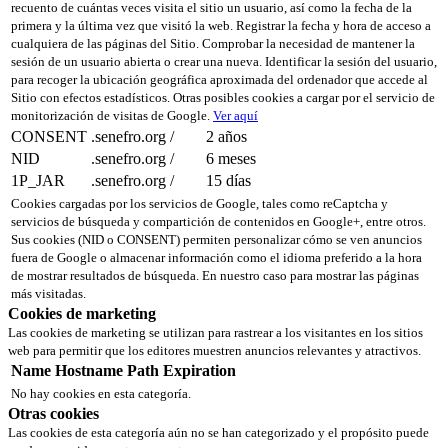
recuento de cuántas veces visita el sitio un usuario, así como la fecha de la
primera y la última vez que visitó la web. Registrar la fecha y hora de acceso a
cualquiera de las páginas del Sitio. Comprobar la necesidad de mantener la
sesión de un usuario abierta o crear una nueva. Identificar la sesión del usuario,
para recoger la ubicación geográfica aproximada del ordenador que accede al
Sitio con efectos estadísticos. Otras posibles cookies a cargar por el servicio de
monitorización de visitas de Google.
Ver aquí
CONSENT
.senefro.org
/
2 años
NID
.senefro.org
/
6 meses
1P_JAR
.senefro.org
/
15 días
Cookies cargadas por los servicios de Google, tales como reCaptcha y
servicios de búsqueda y compartición de contenidos en Google+, entre otros.
Sus cookies (NID o CONSENT) permiten personalizar cómo se ven anuncios
fuera de Google o almacenar información como el idioma preferido a la hora
de mostrar resultados de búsqueda. En nuestro caso para mostrar las páginas
más visitadas.
Cookies de marketing
Las cookies de marketing se utilizan para rastrear a los visitantes en los sitios
web para permitir que los editores muestren anuncios relevantes y atractivos.
Name
Hostname
Path
Expiration
No hay cookies en esta categoría.
Otras cookies
Las cookies de esta categoría aún no se han categorizado y el propósito puede