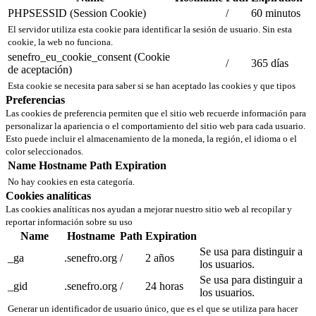
PHPSESSID (Session Cookie)
/
60 minutos
El servidor utiliza esta cookie para identificar la sesión de usuario. Sin esta
cookie, la web no funciona.
senefro_eu_cookie_consent (Cookie
/
365 días
de aceptación)
Esta cookie se necesita para saber si se han aceptado las cookies y que tipos
Preferencias
Las cookies de preferencia permiten que el sitio web recuerde información para
personalizar la apariencia o el comportamiento del sitio web para cada usuario.
Esto puede incluir el almacenamiento de la moneda, la región, el idioma o el
color seleccionados.
Name
Hostname
Path
Expiration
No hay cookies en esta categoría.
Cookies analíticas
Las cookies analíticas nos ayudan a mejorar nuestro sitio web al recopilar y
reportar información sobre su uso
Name
Hostname
Path
Expiration
Se usa para distinguir a
_ga
.senefro.org
/
2 años
los usuarios.
Se usa para distinguir a
_gid
.senefro.org
/
24 horas
los usuarios.
Generar un identificador de usuario único, que es el que se utiliza para hacer