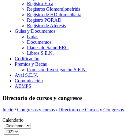
Registro Erca
Registros Glomerulonefritis
Registro de HD domiciliaria
Registro PQRAD
Registro de Aféresis
Guías y Documentos
Guías
Documentos
Planes de Salud ERC
Libros S.E.N.
Codificación
Premios y Becas
Comisión Investigación S.E.N.
Aval S.E.N.
Comunicación
AEMPS
Directorio de cursos y congresos
Inicio
/
Congresos y cursos
/
Directorio de Cursos y Congresos
Calendario