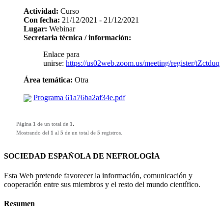
Actividad:
Curso
Con fecha:
21/12/2021 - 21/12/2021
Lugar:
Webinar
Secretaria técnica / información:
Enlace para
unirse:
https://us02web.zoom.us/meeting/register/t
Área temática:
Otra
Programa 61a76ba2af34e.pdf
.
Página
1
de un total de
1
Mostrando del
1
al
5
de un total de
5
registros.
SOCIEDAD ESPAÑOLA DE NEFROLOGÍA
Esta Web pretende favorecer la información, comunicación y
cooperación entre sus miembros y el resto del mundo científico.
Resumen