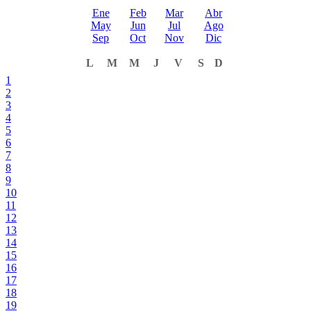
Ene
Feb
Mar
Abr
May
Jun
Jul
Ago
Sep
Oct
Nov
Dic
L
M
M
J
V
S
D
1
2
3
4
5
6
7
8
9
10
11
12
13
14
15
16
17
18
19