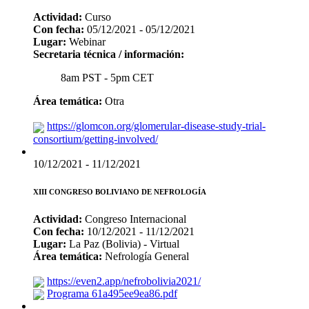
Actividad:
Curso
Con fecha:
05/12/2021 - 05/12/2021
Lugar:
Webinar
Secretaria técnica / información:
8am PST - 5pm CET
Área temática:
Otra
https://glomcon.org/glomerular-disease-study-trial-
consortium/getting-involved/
10/12/2021 - 11/12/2021
XIII CONGRESO BOLIVIANO DE NEFROLOGÍA
Actividad:
Congreso Internacional
Con fecha:
10/12/2021 - 11/12/2021
Lugar:
La Paz (Bolivia) - Virtual
Área temática:
Nefrología General
https://even2.app/nefrobolivia2021/
Programa 61a495ee9ea86.pdf