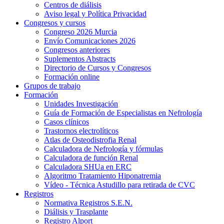
Centros de diálisis
Aviso legal y Política Privacidad
Congresos y cursos
Congreso 2026 Murcia
Envío Comunicaciones 2026
Congresos anteriores
Suplementos Abstracts
Directorio de Cursos y Congresos
Formación online
Grupos de trabajo
Formación
Unidades Investigación
Guía de Formación de Especialistas en Nefrología
Casos clínicos
Trastornos electrolíticos
Atlas de Osteodistrofia Renal
Calculadora de Nefrología y fórmulas
Calculadora de función Renal
Calculadora SHUa en ERC
Algoritmo Tratamiento Hiponatremia
Vídeo - Técnica Astudillo para retirada de CVC
Registros
Normativa Registros S.E.N.
Diálisis y Trasplante
Registro Alport