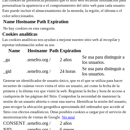
Las cookies de preferencia permiten que el sitio web recuerde información para
personalizar la apariencia o el comportamiento del sitio web para cada usuario.
Esto puede incluir el almacenamiento de la moneda, la región, el idioma o el
color seleccionados.
Name
Hostname
Path
Expiration
No hay cookies en esta categoría.
Cookies analíticas
Las cookies analíticas nos ayudan a mejorar nuestro sitio web al recopilar y
reportar información sobre su uso
Name
Hostname
Path
Expiration
Se usa para distinguir a
_ga
.senefro.org
/
2 años
los usuarios.
Se usa para distinguir a
_gid
.senefro.org
/
24 horas
los usuarios.
Generar un identificador de usuario único, que es el que se utiliza para hacer
recuento de cuántas veces visita el sitio un usuario, así como la fecha de la
primera y la última vez que visitó la web. Registrar la fecha y hora de acceso a
cualquiera de las páginas del Sitio. Comprobar la necesidad de mantener la
sesión de un usuario abierta o crear una nueva. Identificar la sesión del usuario,
para recoger la ubicación geográfica aproximada del ordenador que accede al
Sitio con efectos estadísticos. Otras posibles cookies a cargar por el servicio de
monitorización de visitas de Google.
Ver aquí
CONSENT
.senefro.org
/
2 años
NID
.senefro.org
/
6 meses