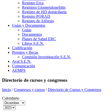
Registro Erca
Registros Glomerulonefritis
Registro de HD domiciliaria
Registro PQRAD
Registro de Aféresis
Guías y Documentos
Guías
Documentos
Planes de Salud ERC
Libros S.E.N.
Codificación
Premios y Becas
Comisión Investigación S.E.N.
Aval S.E.N.
Comunicación
AEMPS
Directorio de cursos y congresos
Inicio
/
Congresos y cursos
/
Directorio de Cursos y Congresos
Calendario