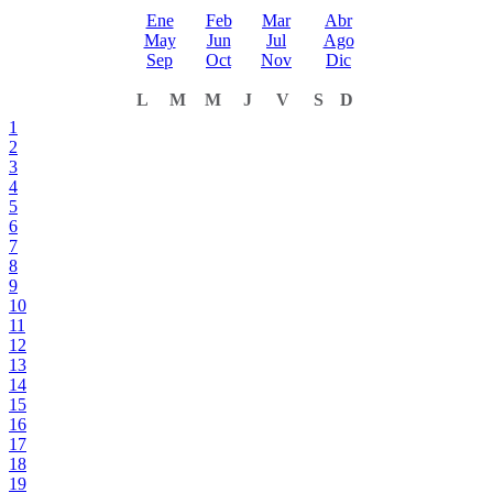
Ene
Feb
Mar
Abr
May
Jun
Jul
Ago
Sep
Oct
Nov
Dic
L
M
M
J
V
S
D
1
2
3
4
5
6
7
8
9
10
11
12
13
14
15
16
17
18
19