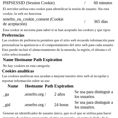
PHPSESSID (Session Cookie)
/
60 minutos
El servidor utiliza esta cookie para identificar la sesión de usuario. Sin esta
cookie, la web no funciona.
senefro_eu_cookie_consent (Cookie
/
365 días
de aceptación)
Esta cookie se necesita para saber si se han aceptado las cookies y que tipos
Preferencias
Las cookies de preferencia permiten que el sitio web recuerde información para
personalizar la apariencia o el comportamiento del sitio web para cada usuario.
Esto puede incluir el almacenamiento de la moneda, la región, el idioma o el
color seleccionados.
Name
Hostname
Path
Expiration
No hay cookies en esta categoría.
Cookies analíticas
Las cookies analíticas nos ayudan a mejorar nuestro sitio web al recopilar y
reportar información sobre su uso
Name
Hostname
Path
Expiration
Se usa para distinguir a
_ga
.senefro.org
/
2 años
los usuarios.
Se usa para distinguir a
_gid
.senefro.org
/
24 horas
los usuarios.
Generar un identificador de usuario único, que es el que se utiliza para hacer
recuento de cuántas veces visita el sitio un usuario, así como la fecha de la