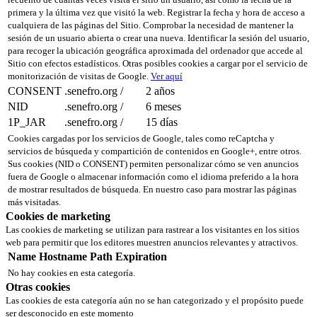
primera y la última vez que visitó la web. Registrar la fecha y hora de acceso a
cualquiera de las páginas del Sitio. Comprobar la necesidad de mantener la
sesión de un usuario abierta o crear una nueva. Identificar la sesión del usuario,
para recoger la ubicación geográfica aproximada del ordenador que accede al
Sitio con efectos estadísticos. Otras posibles cookies a cargar por el servicio de
monitorización de visitas de Google.
Ver aquí
CONSENT
.senefro.org
/
2 años
NID
.senefro.org
/
6 meses
1P_JAR
.senefro.org
/
15 días
Cookies cargadas por los servicios de Google, tales como reCaptcha y
servicios de búsqueda y compartición de contenidos en Google+, entre otros.
Sus cookies (NID o CONSENT) permiten personalizar cómo se ven anuncios
fuera de Google o almacenar información como el idioma preferido a la hora
de mostrar resultados de búsqueda. En nuestro caso para mostrar las páginas
más visitadas.
Cookies de marketing
Las cookies de marketing se utilizan para rastrear a los visitantes en los sitios
web para permitir que los editores muestren anuncios relevantes y atractivos.
Name
Hostname
Path
Expiration
No hay cookies en esta categoría.
Otras cookies
Las cookies de esta categoría aún no se han categorizado y el propósito puede
ser desconocido en este momento