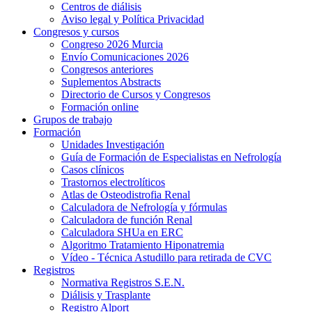
Centros de diálisis
Aviso legal y Política Privacidad
Congresos y cursos
Congreso 2026 Murcia
Envío Comunicaciones 2026
Congresos anteriores
Suplementos Abstracts
Directorio de Cursos y Congresos
Formación online
Grupos de trabajo
Formación
Unidades Investigación
Guía de Formación de Especialistas en Nefrología
Casos clínicos
Trastornos electrolíticos
Atlas de Osteodistrofia Renal
Calculadora de Nefrología y fórmulas
Calculadora de función Renal
Calculadora SHUa en ERC
Algoritmo Tratamiento Hiponatremia
Vídeo - Técnica Astudillo para retirada de CVC
Registros
Normativa Registros S.E.N.
Diálisis y Trasplante
Registro Alport