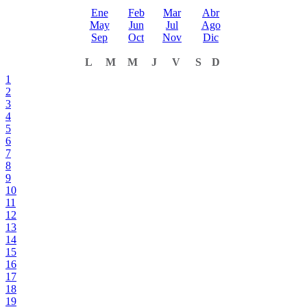
Ene
Feb
Mar
Abr
May
Jun
Jul
Ago
Sep
Oct
Nov
Dic
L
M
M
J
V
S
D
1
2
3
4
5
6
7
8
9
10
11
12
13
14
15
16
17
18
19