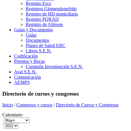
Registro Erca
Registros Glomerulonefritis
Registro de HD domiciliaria
Registro PQRAD
Registro de Aféresis
Guías y Documentos
Guías
Documentos
Planes de Salud ERC
Libros S.E.N.
Codificación
Premios y Becas
Comisión Investigación S.E.N.
Aval S.E.N.
Comunicación
AEMPS
Directorio de cursos y congresos
Inicio
/
Congresos y cursos
/
Directorio de Cursos y Congresos
Calendario