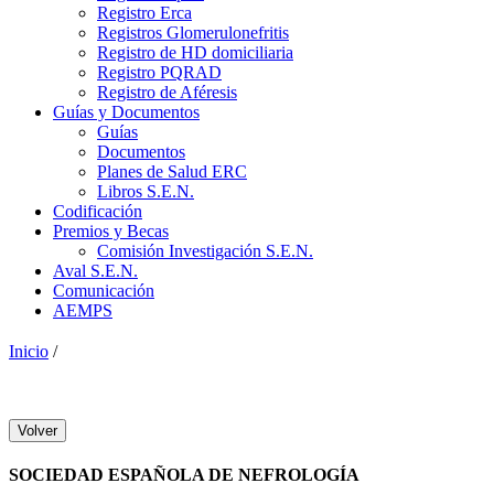
Registro Erca
Registros Glomerulonefritis
Registro de HD domiciliaria
Registro PQRAD
Registro de Aféresis
Guías y Documentos
Guías
Documentos
Planes de Salud ERC
Libros S.E.N.
Codificación
Premios y Becas
Comisión Investigación S.E.N.
Aval S.E.N.
Comunicación
AEMPS
Inicio
/
Volver
SOCIEDAD ESPAÑOLA DE NEFROLOGÍA