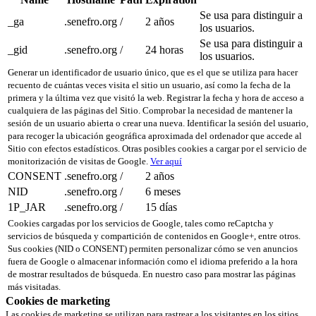
Se usa para distinguir a
_ga
.senefro.org
/
2 años
los usuarios.
Se usa para distinguir a
_gid
.senefro.org
/
24 horas
los usuarios.
Generar un identificador de usuario único, que es el que se utiliza para hacer
recuento de cuántas veces visita el sitio un usuario, así como la fecha de la
primera y la última vez que visitó la web. Registrar la fecha y hora de acceso a
cualquiera de las páginas del Sitio. Comprobar la necesidad de mantener la
sesión de un usuario abierta o crear una nueva. Identificar la sesión del usuario,
para recoger la ubicación geográfica aproximada del ordenador que accede al
Sitio con efectos estadísticos. Otras posibles cookies a cargar por el servicio de
monitorización de visitas de Google.
Ver aquí
CONSENT
.senefro.org
/
2 años
NID
.senefro.org
/
6 meses
1P_JAR
.senefro.org
/
15 días
Cookies cargadas por los servicios de Google, tales como reCaptcha y
servicios de búsqueda y compartición de contenidos en Google+, entre otros.
Sus cookies (NID o CONSENT) permiten personalizar cómo se ven anuncios
fuera de Google o almacenar información como el idioma preferido a la hora
de mostrar resultados de búsqueda. En nuestro caso para mostrar las páginas
más visitadas.
Cookies de marketing
Las cookies de marketing se utilizan para rastrear a los visitantes en los sitios