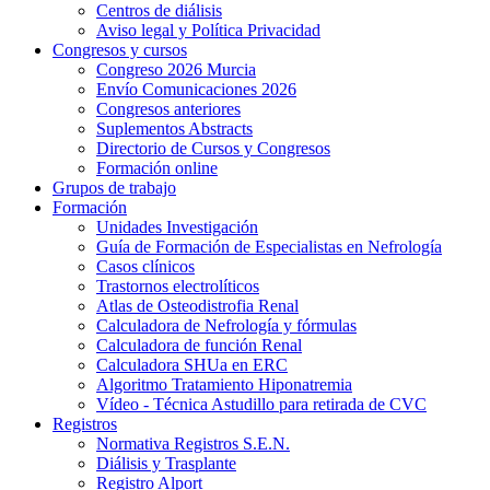
Centros de diálisis
Aviso legal y Política Privacidad
Congresos y cursos
Congreso 2026 Murcia
Envío Comunicaciones 2026
Congresos anteriores
Suplementos Abstracts
Directorio de Cursos y Congresos
Formación online
Grupos de trabajo
Formación
Unidades Investigación
Guía de Formación de Especialistas en Nefrología
Casos clínicos
Trastornos electrolíticos
Atlas de Osteodistrofia Renal
Calculadora de Nefrología y fórmulas
Calculadora de función Renal
Calculadora SHUa en ERC
Algoritmo Tratamiento Hiponatremia
Vídeo - Técnica Astudillo para retirada de CVC
Registros
Normativa Registros S.E.N.
Diálisis y Trasplante
Registro Alport