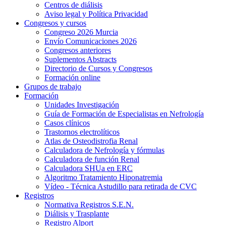
Centros de diálisis
Aviso legal y Política Privacidad
Congresos y cursos
Congreso 2026 Murcia
Envío Comunicaciones 2026
Congresos anteriores
Suplementos Abstracts
Directorio de Cursos y Congresos
Formación online
Grupos de trabajo
Formación
Unidades Investigación
Guía de Formación de Especialistas en Nefrología
Casos clínicos
Trastornos electrolíticos
Atlas de Osteodistrofia Renal
Calculadora de Nefrología y fórmulas
Calculadora de función Renal
Calculadora SHUa en ERC
Algoritmo Tratamiento Hiponatremia
Vídeo - Técnica Astudillo para retirada de CVC
Registros
Normativa Registros S.E.N.
Diálisis y Trasplante
Registro Alport