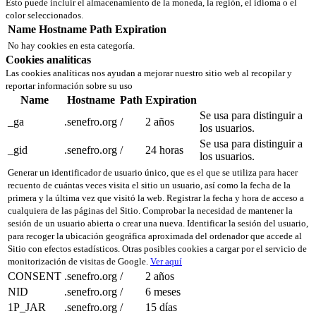
Esto puede incluir el almacenamiento de la moneda, la región, el idioma o el
color seleccionados.
Name
Hostname
Path
Expiration
No hay cookies en esta categoría.
Cookies analíticas
Las cookies analíticas nos ayudan a mejorar nuestro sitio web al recopilar y
reportar información sobre su uso
Name
Hostname
Path
Expiration
Se usa para distinguir a
_ga
.senefro.org
/
2 años
los usuarios.
Se usa para distinguir a
_gid
.senefro.org
/
24 horas
los usuarios.
Generar un identificador de usuario único, que es el que se utiliza para hacer
recuento de cuántas veces visita el sitio un usuario, así como la fecha de la
primera y la última vez que visitó la web. Registrar la fecha y hora de acceso a
cualquiera de las páginas del Sitio. Comprobar la necesidad de mantener la
sesión de un usuario abierta o crear una nueva. Identificar la sesión del usuario,
para recoger la ubicación geográfica aproximada del ordenador que accede al
Sitio con efectos estadísticos. Otras posibles cookies a cargar por el servicio de
monitorización de visitas de Google.
Ver aquí
CONSENT
.senefro.org
/
2 años
NID
.senefro.org
/
6 meses
1P_JAR
.senefro.org
/
15 días