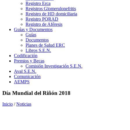
Registro Erca
Registros Glomerulonefritis
Registro de HD domiciliaria
Registro PQRAD
Registro de Aféresis
Guías y Documentos
Guías
Documentos
Planes de Salud ERC
Libros S.E.N.
Codificación
Premios y Becas
Comisión Investigación S.E.N.
Aval S.E.N.
Comunicación
AEMPS
Día Mundial del Riñón 2018
Inicio
/
Noticias