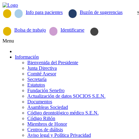
Info para pacientes
Buzón de sugerencias
Bolsa de trabajo
Identificarse
Menu
Información
Bienvenida del Presidente
Junta Directiva
Comité Asesor
Secretaría
Estatutos
Fundación Senefro
Actualización de datos SOCIOS S.E.N.
Documentos
Asambleas Sociedad
Código deontológico médico S.E.N.
Código Riñón
Miembros de Honor
Centros de diálisis
Aviso legal y Política Privacidad