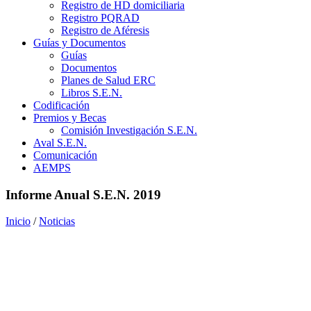
Registro de HD domiciliaria
Registro PQRAD
Registro de Aféresis
Guías y Documentos
Guías
Documentos
Planes de Salud ERC
Libros S.E.N.
Codificación
Premios y Becas
Comisión Investigación S.E.N.
Aval S.E.N.
Comunicación
AEMPS
Informe Anual S.E.N. 2019
Inicio
/
Noticias