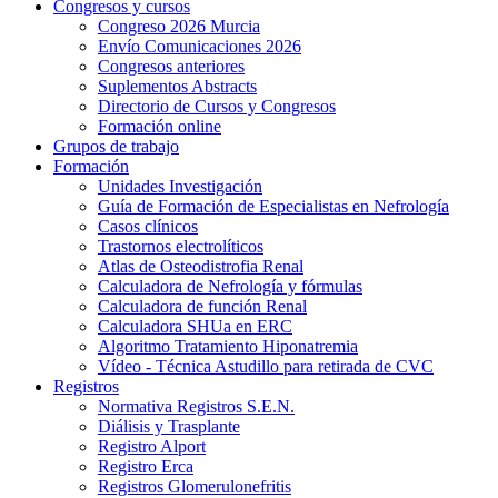
Congresos y cursos
Congreso 2026 Murcia
Envío Comunicaciones 2026
Congresos anteriores
Suplementos Abstracts
Directorio de Cursos y Congresos
Formación online
Grupos de trabajo
Formación
Unidades Investigación
Guía de Formación de Especialistas en Nefrología
Casos clínicos
Trastornos electrolíticos
Atlas de Osteodistrofia Renal
Calculadora de Nefrología y fórmulas
Calculadora de función Renal
Calculadora SHUa en ERC
Algoritmo Tratamiento Hiponatremia
Vídeo - Técnica Astudillo para retirada de CVC
Registros
Normativa Registros S.E.N.
Diálisis y Trasplante
Registro Alport
Registro Erca
Registros Glomerulonefritis