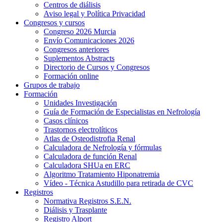
Centros de diálisis
Aviso legal y Política Privacidad
Congresos y cursos
Congreso 2026 Murcia
Envío Comunicaciones 2026
Congresos anteriores
Suplementos Abstracts
Directorio de Cursos y Congresos
Formación online
Grupos de trabajo
Formación
Unidades Investigación
Guía de Formación de Especialistas en Nefrología
Casos clínicos
Trastornos electrolíticos
Atlas de Osteodistrofia Renal
Calculadora de Nefrología y fórmulas
Calculadora de función Renal
Calculadora SHUa en ERC
Algoritmo Tratamiento Hiponatremia
Vídeo - Técnica Astudillo para retirada de CVC
Registros
Normativa Registros S.E.N.
Diálisis y Trasplante
Registro Alport