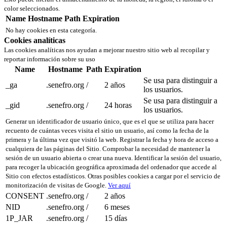
color seleccionados.
Name
Hostname
Path
Expiration
No hay cookies en esta categoría.
Cookies analíticas
Las cookies analíticas nos ayudan a mejorar nuestro sitio web al recopilar y
reportar información sobre su uso
Name
Hostname
Path
Expiration
Se usa para distinguir a
_ga
.senefro.org
/
2 años
los usuarios.
Se usa para distinguir a
_gid
.senefro.org
/
24 horas
los usuarios.
Generar un identificador de usuario único, que es el que se utiliza para hacer
recuento de cuántas veces visita el sitio un usuario, así como la fecha de la
primera y la última vez que visitó la web. Registrar la fecha y hora de acceso a
cualquiera de las páginas del Sitio. Comprobar la necesidad de mantener la
sesión de un usuario abierta o crear una nueva. Identificar la sesión del usuario,
para recoger la ubicación geográfica aproximada del ordenador que accede al
Sitio con efectos estadísticos. Otras posibles cookies a cargar por el servicio de
monitorización de visitas de Google.
Ver aquí
CONSENT
.senefro.org
/
2 años
NID
.senefro.org
/
6 meses
1P_JAR
.senefro.org
/
15 días