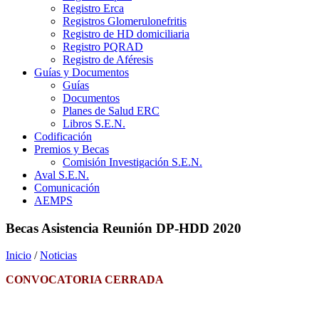
Registro Erca
Registros Glomerulonefritis
Registro de HD domiciliaria
Registro PQRAD
Registro de Aféresis
Guías y Documentos
Guías
Documentos
Planes de Salud ERC
Libros S.E.N.
Codificación
Premios y Becas
Comisión Investigación S.E.N.
Aval S.E.N.
Comunicación
AEMPS
Becas Asistencia Reunión DP-HDD 2020
Inicio
/
Noticias
CONVOCATORIA CERRADA