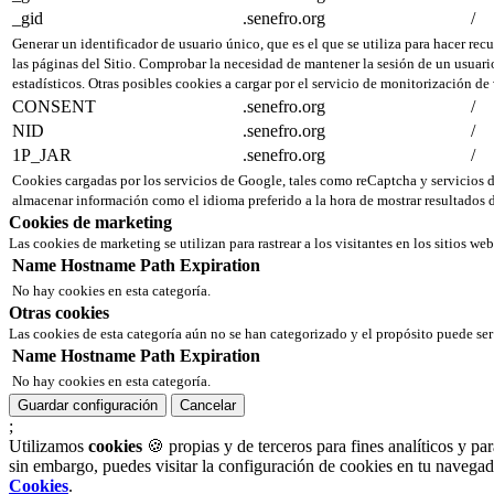
_gid
.senefro.org
/
Generar un identificador de usuario único, que es el que se utiliza para hacer recu
las páginas del Sitio. Comprobar la necesidad de mantener la sesión de un usuario
estadísticos. Otras posibles cookies a cargar por el servicio de monitorización de
CONSENT
.senefro.org
/
NID
.senefro.org
/
1P_JAR
.senefro.org
/
Cookies cargadas por los servicios de Google, tales como reCaptcha y servicio
almacenar información como el idioma preferido a la hora de mostrar resultados d
Cookies de marketing
Las cookies de marketing se utilizan para rastrear a los visitantes en los sitios we
Name
Hostname
Path
Expiration
No hay cookies en esta categoría.
Otras cookies
Las cookies de esta categoría aún no se han categorizado y el propósito puede s
Name
Hostname
Path
Expiration
No hay cookies en esta categoría.
Guardar configuración
Cancelar
;
Utilizamos
cookies
🍪 propias y de terceros para fines analíticos y pa
sin embargo, puedes visitar la configuración de cookies en tu naveg
Cookies
.