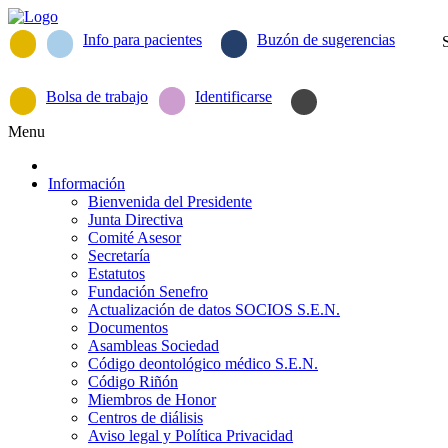
Info para pacientes
Buzón de sugerencias
Bolsa de trabajo
Identificarse
Menu
Información
Bienvenida del Presidente
Junta Directiva
Comité Asesor
Secretaría
Estatutos
Fundación Senefro
Actualización de datos SOCIOS S.E.N.
Documentos
Asambleas Sociedad
Código deontológico médico S.E.N.
Código Riñón
Miembros de Honor
Centros de diálisis
Aviso legal y Política Privacidad