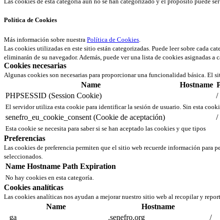
Las cookies de esta categoría aún no se han categorizado y el propósito puede s
Política de Cookies
Más información sobre nuestra
Política de Cookies
.
Las cookies utilizadas en este sitio están categorizadas. Puede leer sobre cada ca
eliminarán de su navegador. Además, puede ver una lista de cookies asignadas a c
Cookies necesarias
Algunas cookies son necesarias para proporcionar una funcionalidad básica. El si
Name
Hostname
PHPSESSID (Session Cookie)
/
El servidor utiliza esta cookie para identificar la sesión de usuario. Sin esta cook
senefro_eu_cookie_consent (Cookie de aceptación)
/
Esta cookie se necesita para saber si se han aceptado las cookies y que tipos
Preferencias
Las cookies de preferencia permiten que el sitio web recuerde información para pe
seleccionados.
Name
Hostname
Path
Expiration
No hay cookies en esta categoría.
Cookies analíticas
Las cookies analíticas nos ayudan a mejorar nuestro sitio web al recopilar y repor
Name
Hostname
_ga
.senefro.org
/