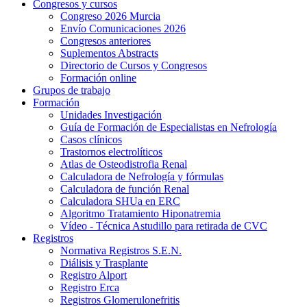
Congresos y cursos
Congreso 2026 Murcia
Envío Comunicaciones 2026
Congresos anteriores
Suplementos Abstracts
Directorio de Cursos y Congresos
Formación online
Grupos de trabajo
Formación
Unidades Investigación
Guía de Formación de Especialistas en Nefrología
Casos clínicos
Trastornos electrolíticos
Atlas de Osteodistrofia Renal
Calculadora de Nefrología y fórmulas
Calculadora de función Renal
Calculadora SHUa en ERC
Algoritmo Tratamiento Hiponatremia
Vídeo - Técnica Astudillo para retirada de CVC
Registros
Normativa Registros S.E.N.
Diálisis y Trasplante
Registro Alport
Registro Erca
Registros Glomerulonefritis