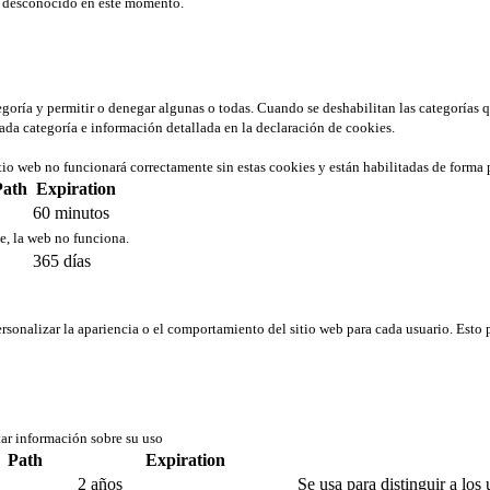
er desconocido en este momento.
tegoría y permitir o denegar algunas o todas. Cuando se deshabilitan las categorías 
ada categoría e información detallada en la declaración de cookies.
tio web no funcionará correctamente sin estas cookies y están habilitadas de forma 
Path
Expiration
60 minutos
ie, la web no funciona.
365 días
rsonalizar la apariencia o el comportamiento del sitio web para cada usuario. Esto 
tar información sobre su uso
Path
Expiration
2 años
Se usa para distinguir a los 