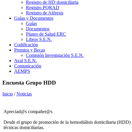
Registro de HD domiciliaria
Registro PQRAD
Registro de Aféresis
Guías y Documentos
Guías
Documentos
Planes de Salud ERC
Libros S.E.N.
Codificación
Premios y Becas
Comisión Investigación S.E.N.
Aval S.E.N.
Comunicación
AEMPS
Encuesta Grupo HDD
Inicio
/
Noticias
Apreciad@s compañer@s
Desde el grupo de promoción de la hemodiálisis domiciliaria (HDD) no
técnicas domiciliarias.