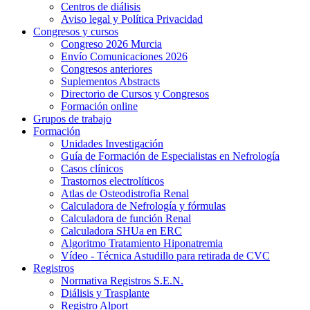
Centros de diálisis
Aviso legal y Política Privacidad
Congresos y cursos
Congreso 2026 Murcia
Envío Comunicaciones 2026
Congresos anteriores
Suplementos Abstracts
Directorio de Cursos y Congresos
Formación online
Grupos de trabajo
Formación
Unidades Investigación
Guía de Formación de Especialistas en Nefrología
Casos clínicos
Trastornos electrolíticos
Atlas de Osteodistrofia Renal
Calculadora de Nefrología y fórmulas
Calculadora de función Renal
Calculadora SHUa en ERC
Algoritmo Tratamiento Hiponatremia
Vídeo - Técnica Astudillo para retirada de CVC
Registros
Normativa Registros S.E.N.
Diálisis y Trasplante
Registro Alport