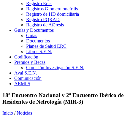
Registro Erca
Registros Glomerulonefritis
Registro de HD domiciliaria
Registro PQRAD
Registro de Aféresis
Guías y Documentos
Guías
Documentos
Planes de Salud ERC
Libros S.E.N.
Codificación
Premios y Becas
Comisión Investigación S.E.N.
Aval S.E.N.
Comunicación
AEMPS
18º Encuentro Nacional y 2º Encuentro Ibérico de
Residentes de Nefrología (MIR-3)
Inicio
/
Noticias