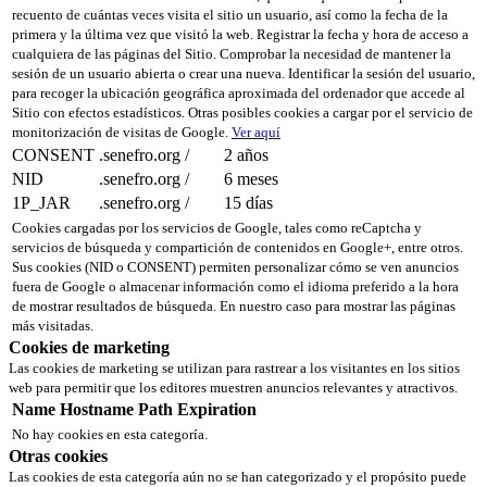
recuento de cuántas veces visita el sitio un usuario, así como la fecha de la
primera y la última vez que visitó la web. Registrar la fecha y hora de acceso a
cualquiera de las páginas del Sitio. Comprobar la necesidad de mantener la
sesión de un usuario abierta o crear una nueva. Identificar la sesión del usuario,
para recoger la ubicación geográfica aproximada del ordenador que accede al
Sitio con efectos estadísticos. Otras posibles cookies a cargar por el servicio de
monitorización de visitas de Google.
Ver aquí
CONSENT
.senefro.org
/
2 años
NID
.senefro.org
/
6 meses
1P_JAR
.senefro.org
/
15 días
Cookies cargadas por los servicios de Google, tales como reCaptcha y
servicios de búsqueda y compartición de contenidos en Google+, entre otros.
Sus cookies (NID o CONSENT) permiten personalizar cómo se ven anuncios
fuera de Google o almacenar información como el idioma preferido a la hora
de mostrar resultados de búsqueda. En nuestro caso para mostrar las páginas
más visitadas.
Cookies de marketing
Las cookies de marketing se utilizan para rastrear a los visitantes en los sitios
web para permitir que los editores muestren anuncios relevantes y atractivos.
Name
Hostname
Path
Expiration
No hay cookies en esta categoría.
Otras cookies
Las cookies de esta categoría aún no se han categorizado y el propósito puede