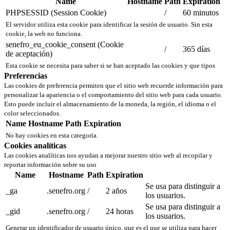
Name
Hostname
Path
Expiration
PHPSESSID (Session Cookie)
/
60 minutos
El servidor utiliza esta cookie para identificar la sesión de usuario. Sin esta
cookie, la web no funciona.
senefro_eu_cookie_consent (Cookie
/
365 días
de aceptación)
Esta cookie se necesita para saber si se han aceptado las cookies y que tipos
Preferencias
Las cookies de preferencia permiten que el sitio web recuerde información para
personalizar la apariencia o el comportamiento del sitio web para cada usuario.
Esto puede incluir el almacenamiento de la moneda, la región, el idioma o el
color seleccionados.
Name
Hostname
Path
Expiration
No hay cookies en esta categoría.
Cookies analíticas
Las cookies analíticas nos ayudan a mejorar nuestro sitio web al recopilar y
reportar información sobre su uso
Name
Hostname
Path
Expiration
Se usa para distinguir a
_ga
.senefro.org
/
2 años
los usuarios.
Se usa para distinguir a
_gid
.senefro.org
/
24 horas
los usuarios.
Generar un identificador de usuario único, que es el que se utiliza para hacer