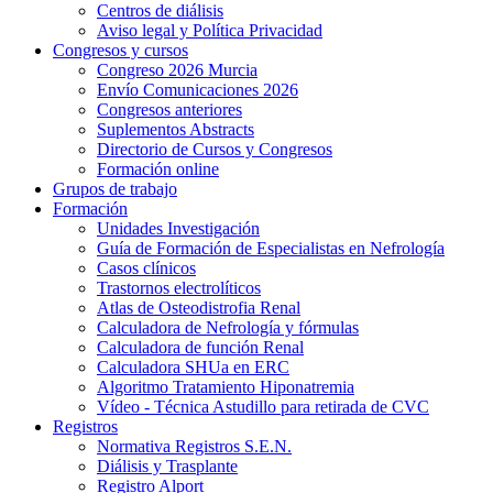
Centros de diálisis
Aviso legal y Política Privacidad
Congresos y cursos
Congreso 2026 Murcia
Envío Comunicaciones 2026
Congresos anteriores
Suplementos Abstracts
Directorio de Cursos y Congresos
Formación online
Grupos de trabajo
Formación
Unidades Investigación
Guía de Formación de Especialistas en Nefrología
Casos clínicos
Trastornos electrolíticos
Atlas de Osteodistrofia Renal
Calculadora de Nefrología y fórmulas
Calculadora de función Renal
Calculadora SHUa en ERC
Algoritmo Tratamiento Hiponatremia
Vídeo - Técnica Astudillo para retirada de CVC
Registros
Normativa Registros S.E.N.
Diálisis y Trasplante
Registro Alport