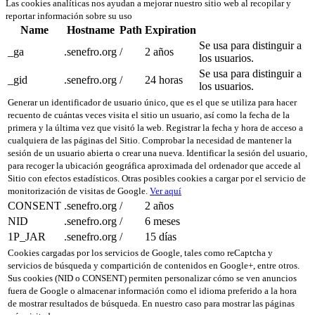
Las cookies analíticas nos ayudan a mejorar nuestro sitio web al recopilar y
reportar información sobre su uso
Name
Hostname
Path
Expiration
Se usa para distinguir a
_ga
.senefro.org
/
2 años
los usuarios.
Se usa para distinguir a
_gid
.senefro.org
/
24 horas
los usuarios.
Generar un identificador de usuario único, que es el que se utiliza para hacer
recuento de cuántas veces visita el sitio un usuario, así como la fecha de la
primera y la última vez que visitó la web. Registrar la fecha y hora de acceso a
cualquiera de las páginas del Sitio. Comprobar la necesidad de mantener la
sesión de un usuario abierta o crear una nueva. Identificar la sesión del usuario,
para recoger la ubicación geográfica aproximada del ordenador que accede al
Sitio con efectos estadísticos. Otras posibles cookies a cargar por el servicio de
monitorización de visitas de Google.
Ver aquí
CONSENT
.senefro.org
/
2 años
NID
.senefro.org
/
6 meses
1P_JAR
.senefro.org
/
15 días
Cookies cargadas por los servicios de Google, tales como reCaptcha y
servicios de búsqueda y compartición de contenidos en Google+, entre otros.
Sus cookies (NID o CONSENT) permiten personalizar cómo se ven anuncios
fuera de Google o almacenar información como el idioma preferido a la hora
de mostrar resultados de búsqueda. En nuestro caso para mostrar las páginas