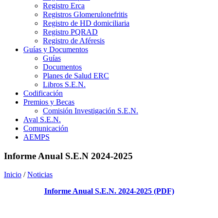
Registro Erca
Registros Glomerulonefritis
Registro de HD domiciliaria
Registro PQRAD
Registro de Aféresis
Guías y Documentos
Guías
Documentos
Planes de Salud ERC
Libros S.E.N.
Codificación
Premios y Becas
Comisión Investigación S.E.N.
Aval S.E.N.
Comunicación
AEMPS
Informe Anual S.E.N 2024-2025
Inicio
/
Noticias
Informe Anual S.E.N. 2024-2025 (PDF)